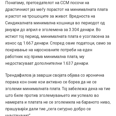
Понатаму, претседателот на ССМ посочи на
драстичниот јаз меѓу порастот на минималната плата
и растот на трошоците за живот. Вредноста на
Синдикалната минимална кошница во периодот од
јануари до април е зголемена за 3.304 денари. Во
истиот тој период, минималната плата е усогласена за
износ од 1.667 денари. Според овие податоци, само за
покривање на најосновните потреби на еден
работник кој прима минимална плата, му
недостасуваат дополнителни 1.637 денари.
Трендафилов ја заврши својата објава со иронична
порака кон оние кои активно се бореа да не се
зголеми минималната плата. Тој забележа дека на тие
што биле против зголемувањето им успеало во
намерата и платата не се зголемила на бараното ниво,
прашувајќи дали тие „сега сигурно добро се
чувствуваат“.