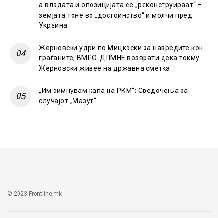
а владата и опозицијата се „реконструираат“ –
земјата тоне во „достоинство“ и молчи пред
Украина
Жерновски удри по Мицкоски за навредите кон
граѓаните, ВМРО-ДПМНЕ возврати дека токму
Жерновски живее на државна сметка
„Им симнувам капа на РКМ“: Сведочења за
случајот „Мазут“
© 2023 Frontline.mk