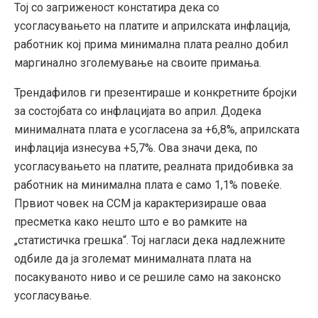
Тој со загриженост констатира дека со
усогласувањето на платите и априлската инфлација,
работник кој прима минимална плата реално добил
маргинално зголемување на своите примања.
Трендафилов ги презентираше и конкретните бројки
за состојбата со инфлацијата во април. Додека
минималната плата е усогласена за +6,8%, априлската
инфлација изнесува +5,7%. Ова значи дека, по
усогласувањето на платите, реалната придобивка за
работник на минимална плата е само 1,1% повеќе.
Првиот човек на ССМ ја карактеризираше оваа
пресметка како нешто што е во рамките на
„статистичка грешка“. Тој нагласи дека надлежните
одбиле да ја зголемат минималната плата на
посакуваното ниво и се решиле само на законско
усогласување.