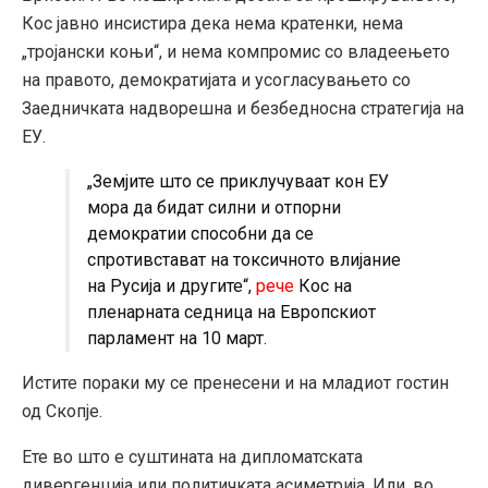
Кос јавно инсистира дека нема кратенки, нема
„тројански коњи“, и нема компромис со владеењето
на правото, демократијата и усогласувањето со
Заедничката надворешна и безбедносна стратегија на
ЕУ.
„Земјите што се приклучуваат кон ЕУ
мора да бидат силни и отпорни
демократии способни да се
спротивстават на токсичното влијание
на Русија и другите“,
рече
Кос на
пленарната седница на Европскиот
парламент на 10 март.
Истите пораки му се пренесени и на младиот гостин
од Скопје.
Ете во што е суштината на дипломатската
дивергенција или политичката асиметрија. Или, во