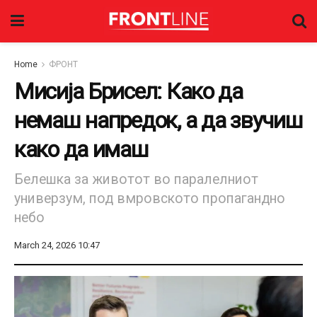
Home
ФРОНТ
Мисија Брисел: Како да
немаш напредок, а да звучиш
како да имаш
Белешка за животот во паралелниот
универзум, под вмровското пропагандно
небо
March 24, 2026 10:47