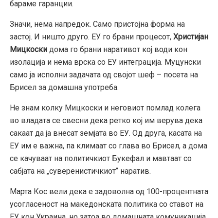
бараме гаранции.
Значи, нема напредок. Само пристојна форма на
застој. И ништо друго. ЕУ го брани процесот,
Христијан
Мицкоски
дома го брани наративот кој води кон
изолација и нема врска со ЕУ интеграција. Муцунски
само ја исполни задачата од својот шеф – посета на
Брисел за домашна употреба.
Не знам колку Мицкоски и неговиот помлад колега
во владата се свесни дека ретко кој им верува дека
сакаат да ја внесат земјата во ЕУ. Од друга, касата на
ЕУ им е важна, па климаат со глава во Брисел, а дома
се качуваат на политичкиот Букефал и мавтаат со
сабјата на „суверенистичкиот“ наратив.
Марта Кос вели дека е задоволна од 100-процентната
усогласеност на македонската политика со ставот на
ЕУ кон Украина, но затоа во домашната комуникација