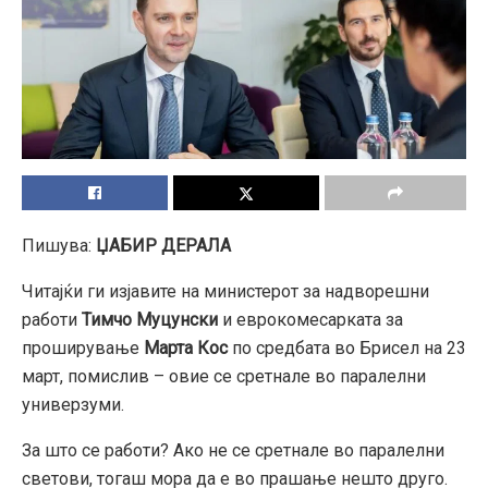
Пишува:
ЏАБИР ДЕРАЛА
Читајќи ги изјавите на министерот за надворешни
работи
Тимчо Муцунски
и еврокомесарката за
проширување
Марта Кос
по средбата во Брисел на 23
март, помислив – овие се сретнале во паралелни
универзуми.
За што се работи? Ако не се сретнале во паралелни
светови, тогаш мора да е во прашање нешто друго.