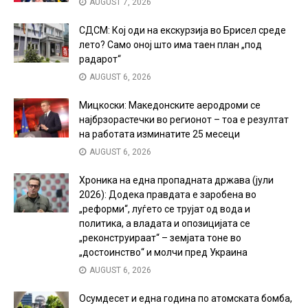
AUGUST 7, 2026
СДСМ: Кој оди на екскурзија во Брисел среде
лето? Само оној што има таен план „под
радарот“
AUGUST 6, 2026
Мицкоски: Македонските аеродроми се
најбрзорастечки во регионот – тоа е резултат
на работата изминатите 25 месеци
AUGUST 6, 2026
Хроника на една пропадната држава (јули
2026): Додека правдата е заробена во
„реформи“, луѓето се трујат од вода и
политика, а владата и опозицијата се
„реконструираат“ – земјата тоне во
„достоинство“ и молчи пред Украина
AUGUST 6, 2026
Осумдесет и една година по атомската бомба,