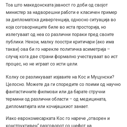
Тоа што македонската јавност го доби од својот
министер за надворешни работи е класичен пример
за дипломатска дивергенција, односно ситуација во
која соговорниците биле во иста просторија, но
излегуваат од неа со различни пораки пред своите
публики. Некои, малку поостри критичари (ако има
такви) ова би го нарекле политичка асиметрија –
случај кога две страни формално учествуваат во ист
процес, но не играат со исти цели.
Колку се разликуваат изјавите на Кос и Муцунски?
Целосно. Можете да ги споредите со поими од научно
фантастичните филмови или да барате стручни
термини од различни области – од медицината,
дипломатијата или кочијашкиот занает.
Иако еврокомесарката Кос го нарече „отворен и
конструктивен“ разговорот со шефот на