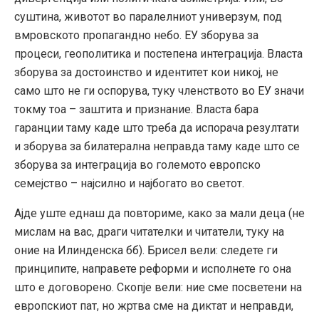
суштина, животот во паралелниот универзум, под
вмровското пропагандно небо. ЕУ зборува за
процеси, геополитика и постепена интеграција. Власта
зборува за достоинство и идентитет кои никој, не
само што не ги оспорува, туку членството во ЕУ значи
токму тоа – заштита и признание. Власта бара
гаранции таму каде што треба да испорача резултати
и зборува за билатерална неправда таму каде што се
зборува за интеграција во големото европско
семејство – најсилно и најбогато во светот.
Ајде уште еднаш да повториме, како за мали деца (не
мислам на вас, драги читателки и читатели, туку на
оние на Илинденска бб). Брисел вели: следете ги
принципите, направете реформи и исполнете го она
што е договорено. Скопје вели: ние сме посветени на
европскиот пат, но жртва сме на диктат и неправди,