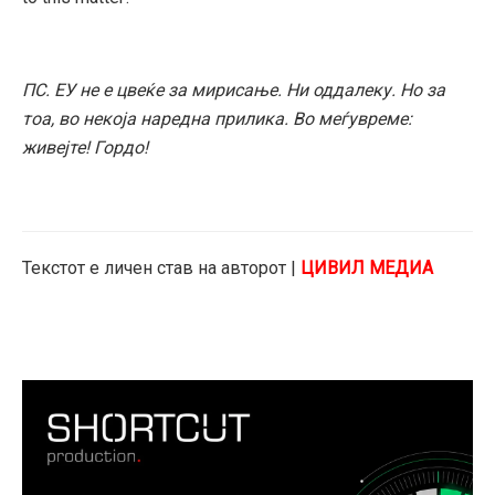
ПС. ЕУ не е цвеќе за мирисање. Ни оддалеку. Но за
тоа, во некоја наредна прилика. Во меѓувреме:
живејте! Гордо!
Текстот е личен став на авторот |
ЦИВИЛ МЕДИА