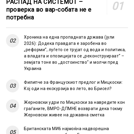
РАСПАД НА СИСТЕМОТ –
проверка во вар-собата не е
потребна
Хроника на една пропадната држава (јули
2026): Додека правдата е заробена во
„реформи“, луѓето се трујат од вода и политика,
а владата и опозицијата се „реконструираат“ –
земјата тоне во „достоинство“ и молчи пред
Украина
Филипче за Францускиот предлог и Мицкоски:
Кој оди на екскурзија во лето, во Брисел?
Жерновски удри по Мицкоски за навредите кон
граѓаните, ВМРО-ДПМНЕ возврати дека токму
Жерновски живее на државна сметка
Британската МИ6 најмоќна надворешна