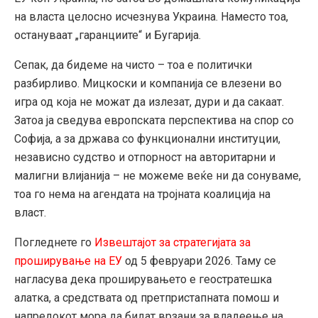
на власта целосно исчезнува Украина. Наместо тоа,
остануваат „гаранциите“ и Бугарија.
Сепак, да бидеме на чисто – тоа е политички
разбирливо. Мицкоски и компанија се влезени во
игра од која не можат да излезат, дури и да сакаат.
Затоа ја сведува европската перспектива на спор со
Софија, а за држава со функционални институции,
независно судство и отпорност на авторитарни и
малигни влијанија – не можеме веќе ни да сонуваме,
тоа го нема на агендата на тројната коалиција на
власт.
Погледнете го
Извештајот за стратегијата за
проширување на ЕУ
од 5 февруари 2026. Таму се
нагласува дека проширувањето е геостратешка
алатка, а средствата од претпристапната помош и
напредокот мора да бидат врзани за владеење на