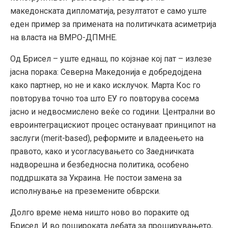
македонската дипломатија, резултатот е само уште
еден пример за примената на политичката асиметрија
на власта на ВМРО-ДПМНЕ.
Од Брисел – уште еднаш, по којзнае кој пат – излезе
јасна порака: Северна Македонија е добредојдена
како партнер, но не и како исклучок. Марта Кос го
повторува точно тоа што ЕУ го повторува сосема
јасно и недвосмислено веќе со години. Централни во
евроинтеграцискиот процес остануваат принципот на
заслуги (merit-based), реформите и владеењето на
правото, како и усогласувањето со Заедничката
надворешна и безбедносна политика, особено
поддршката за Украина. Не постои замена за
исполнување на преземените обврски.
Долго време нема ништо ново во пораките од
Брисел. И во пошироката дебата за проширувањето,