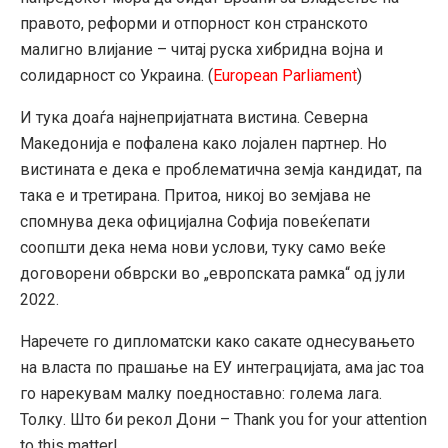
правото, реформи и отпорност кон странското
малигно влијание – читај руска хибридна војна и
солидарност со Украина. (
European Parliament
)
И тука доаѓа најнепријатната вистина. Северна
Македонија е пофалена како лојален партнер. Но
вистината е дека е проблематична земја кандидат, па
така е и третирана. Притоа, никој во земјава не
спомнува дека официјална Софија повеќепати
соопшти дека нема нови услови, туку само веќе
договорени обврски во „европската рамка“ од јули
2022.
Наречете го дипломатски како сакате однесувањето
на власта по прашање на ЕУ интеграцијата, ама јас тоа
го нарекувам малку поедноставно: голема лага.
Толку. Што би рекол Дони – Thank you for your attention
to this matter!