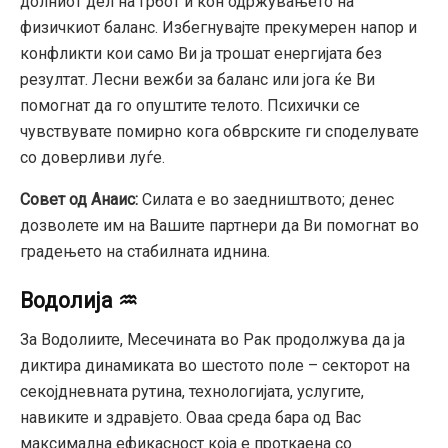
долниот дел на грбот и кон одржувањето на
физичкиот баланс. Избегнувајте прекумерен напор и
конфликти кои само Ви ја трошат енергијата без
резултат. Лесни вежби за баланс или јога ќе Ви
помогнат да го опуштите телото. Психички се
чувствувате помирно кога обврските ги споделувате
со доверливи луѓе.
Совет од Анаис:
Силата е во заедништвото; денес
дозволете им на Вашите партнери да Ви помогнат во
градењето на стабилната иднина.
Водолија ♒
За Водолиите, Месечината во Рак продолжува да ја
диктира динамиката во шестото поле – секторот на
секојдневната рутина, технологијата, услугите,
навиките и здравјето. Оваа среда бара од Вас
максимална ефикасност која е проткаена со