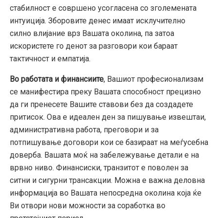
стабилност е совршено усогласена со зголемената
интуиција. Зборовите денес имаат исклучително
силно влијание врз Вашата околина, па затоа
искористете го денот за разговори кои бараат
тактичност и емпатија.
Во работата и финансиите
, Вашиот професионализам
се манифестира преку Вашата способност прецизно
да ги пренесете Вашите ставови без да создадете
притисок. Ова е идеален ден за пишување извештаи,
административна работа, преговори и за
потпишување договори кои се базираат на меѓусебна
доверба. Вашата моќ на забележување детали е на
врвно ниво. Финансиски, транзитот е поволен за
ситни и сигурни трансакции. Можна е важна деловна
информација во Вашата непосредна околина која ќе
Ви отвори нови можности за соработка во