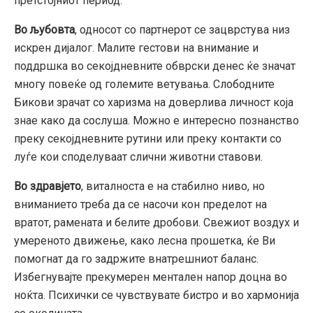
претстојниот период.
Во љубовта
, односот со партнерот се зацврстува низ
искрен дијалог. Малите гестови на внимание и
поддршка во секојдневните обврски денес ќе значат
многу повеќе од големите ветувања. Слободните
Бикови зрачат со харизма на доверлива личност која
знае како да сослуша. Можно е интересно познанство
преку секојдневните рутини или преку контакти со
луѓе кои споделуваат слични животни ставови.
Во здравјето
, виталноста е на стабилно ниво, но
вниманието треба да се насочи кон пределот на
вратот, рамената и белите дробови. Свежиот воздух и
умереното движење, како лесна прошетка, ќе Ви
помогнат да го задржите внатрешниот баланс.
Избегнувајте прекумерен ментален напор доцна во
ноќта. Психички се чувствувате бистро и во хармонија