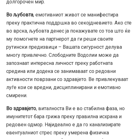
долгорочен мир.
Во љубовта
, емотивниот живот се манифестира
преку практична поддршка во секојдневието. Ако сте
во врска, љубовта денес ја покажувате со тоа што ќе
му помогнете на партнерот да ги реши своите
рутински предизвици – Вашата сигурност делува
многу привлечно. Слободните Водолии може да
запознаат интересна личност преку работната
средина или додека се занимаваат со редовни
активности поврзани со здравјето. Ве привлекуваат
луѓе кои се вредни, дисциплинирани и емотивно
смирени.
Во здравјето
, виталноста Ви е во стабилна фаза, но
имунитетот бара грижа преку правилна исхрана и
редовен одмор. Најидеално е да го канализирате
евентуалниот стрес преку умерена физичка