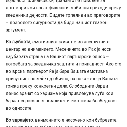
лојалност. Финансиски, транзитот е поволен за
договори кои носат фиксни и стабилни приходи преку
заеднички дејности. Бидете трпеливи во преговорите
– дозволете сигурноста да биде Вашиот главен
аргумент.
Во љубовта
, емотивниот живот е во апсолутниот
центар на вниманието. Месечината во Рак ја носи
најубавата страна на Вашиот партнерски однос –
потребата за заедничка заштита и припадност. Ако сте
во врска, партнерот ќе ја бара Вашата емотивна
присутнист повеќе од обично, па покажете ја Вашата
грижа преку конкретни дела. Слободните Јарци
денес зрачат со харизма која привлекува луѓе кои
бараат сериозност, квалитет и емотивна безбедност
во односите.
Во здравјето
, вниманието е насочено кон бубрезите,