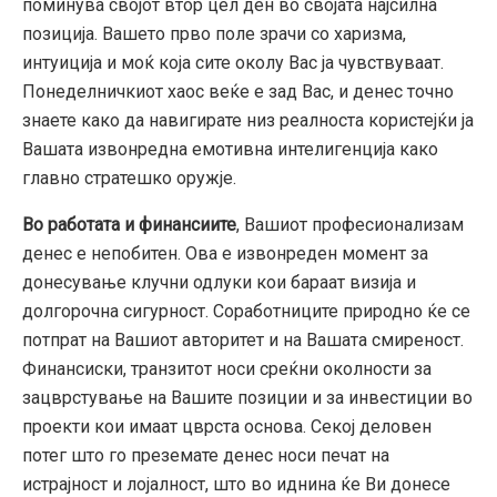
поминува својот втор цел ден во својата најсилна
позиција. Вашето прво поле зрачи со харизма,
интуиција и моќ која сите околу Вас ја чувствуваат.
Понеделничкиот хаос веќе е зад Вас, и денес точно
знаете како да навигирате низ реалноста користејќи ја
Вашата извонредна емотивна интелигенција како
главно стратешко оружје.
Во работата и финансиите
, Вашиот професионализам
денес е непобитен. Ова е извонреден момент за
донесување клучни одлуки кои бараат визија и
долгорочна сигурност. Соработниците природно ќе се
потпрат на Вашиот авторитет и на Вашата смиреност.
Финансиски, транзитот носи среќни околности за
зацврстување на Вашите позиции и за инвестиции во
проекти кои имаат цврста основа. Секој деловен
потег што го преземате денес носи печат на
истрајност и лојалност, што во иднина ќе Ви донесе