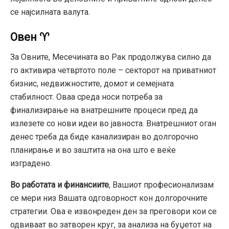
се најсилната валута.
Овен ♈
За Овните, Месечината во Рак продолжува силно да
го активира четвртото поле – секторот на приватниот
бизнис, недвижностите, домот и семејната
стабилност. Оваа среда носи потреба за
финализирање на внатрешните процеси пред да
излезете со нови идеи во јавноста. Внатрешниот оган
денес треба да биде канализиран во долгорочно
планирање и во заштита на она што е веќе
изградено.
Во работата и финансиите
, Вашиот професионализам
се мери низ Вашата одговорност кон долгорочните
стратегии. Ова е извонреден ден за преговори кои се
одвиваат во затворен круг, за анализа на буџетот на