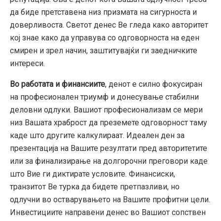
да биде претставена низ призмата на сигурноста и
доверливоста. Светот денес Ве гледа како авторитет
кој знае како да управува со одговорноста на еден
смирен и зрел начин, заштитувајќи ги заедничките
интереси.
Во работата и финансиите
, денот е силно фокусиран
на професионален триумф и донесување стабилни
деловни одлуки. Вашиот професионализам се мери
низ Вашата храброст да преземете одговорност таму
каде што другите калкулираат. Идеален ден за
презентација на Вашите резултати пред авторитетите
или за финализирање на долгорочни преговори каде
што Вие ги диктирате условите. Финансиски,
транзитот Ве турка да бидете претпазливи, но
одлучни во остварувањето на Вашите профитни цели.
Инвестициите направени денес во Вашиот сопствен