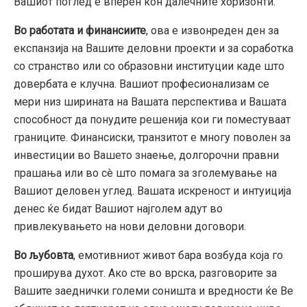
Вашиот поглед е вперен кон далечните хоризонти.
Во работата и финансиите
, ова е извонреден ден за
експанзија на Вашите деловни проекти и за соработка
со странство или со образовни институции каде што
довербата е клучна. Вашиот професионализам се
мери низ ширината на Вашата перспектива и Вашата
способност да понудите решенија кои ги поместуваат
границите. Финансиски, транзитот е многу поволен за
инвестиции во Вашето знаење, долгорочни правни
прашања или во сè што помага за зголемување на
Вашиот деловен углед. Вашата искреност и интуиција
денес ќе бидат Вашиот најголем адут во
привлекувањето на нови деловни договори.
Во љубовта
, емотивниот живот бара возбуда која го
проширува духот. Ако сте во врска, разговорите за
Вашите заеднички големи соништа и вредности ќе Ве