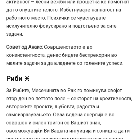
активност – лесни вежби или прошетка ќе помогнат
да го опуштите телото. Избегнувајте напнатост на
работното место. Психички се чувствувате
исклучително фокусирано и подготвено за сите
задачи.
Совет од Анаис:
Совршенството е во
конзистентноста; денес бидете беспрекорни во
малите задачи за да владеете со големите успеси.
Риби ♓
За Рибите, Месечината во Рак го поминува својот
втор ден во петтото поле – секторот на креативноста,
авторските проекти, љубовта, радоста и
самоизразувањето. Оваа водена енергија е во
совршен и силен тригон со Вашиот знак,
овозможувајќи Ви Вашата интуиција и соништа да ги
претворите во конкретни уметнички или деловни