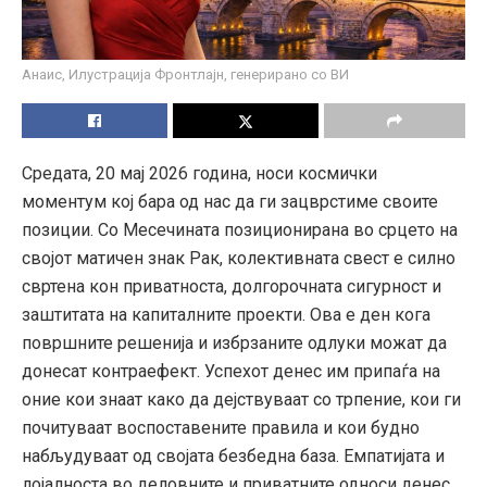
Анаис, Илустрација Фронтлајн, генерирано со ВИ
Средата, 20 мај 2026 година, носи космички
моментум кој бара од нас да ги зацврстиме своите
позиции. Со Месечината позиционирана во срцето на
својот матичен знак Рак, колективната свест е силно
свртена кон приватноста, долгорочната сигурност и
заштитата на капиталните проекти. Ова е ден кога
површните решенија и избрзаните одлуки можат да
донесат контраефект. Успехот денес им припаѓа на
оние кои знаат како да дејствуваат со трпение, кои ги
почитуваат воспоставените правила и кои будно
набљудуваат од својата безбедна база. Емпатијата и
лојалноста во деловните и приватните односи денес