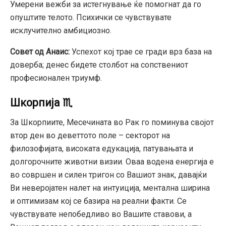
Умерени вежби за истегнување ќе помогнат да го
опуштите телото. Психички се чувствувате
исклучително амбициозно.
Совет од Анаис:
Успехот кој трае се гради врз база на
доверба; денес бидете столбот на сопствениот
професионален триумф.
Шкорпија ♏
За Шкорпиите, Месечината во Рак го поминува својот
втор ден во деветтото поле – секторот на
филозофијата, високата едукација, патувањата и
долгорочните животни визии. Оваа водена енергија е
во совршен и силен тригон со Вашиот знак, давајќи
Ви неверојатен налет на интуиција, ментална ширина
и оптимизам кој се базира на реални факти. Се
чувствувате непобедливо во Вашите ставови, а