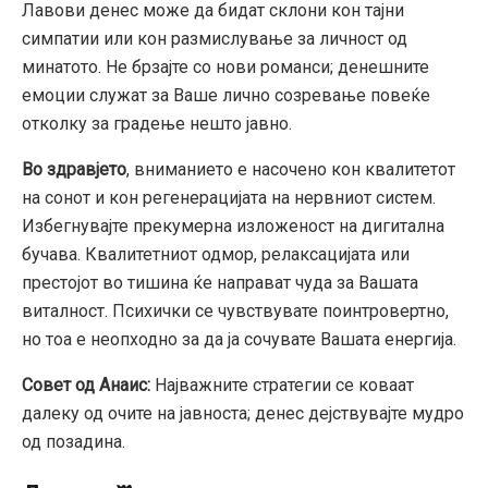
Лавови денес може да бидат склони кон тајни
симпатии или кон размислување за личност од
минатото. Не брзајте со нови романси; денешните
емоции служат за Ваше лично созревање повеќе
отколку за градење нешто јавно.
Во здравјето
, вниманието е насочено кон квалитетот
на сонот и кон регенерацијата на нервниот систем.
Избегнувајте прекумерна изложеност на дигитална
бучава. Квалитетниот одмор, релаксацијата или
престојот во тишина ќе направат чуда за Вашата
виталност. Психички се чувствувате поинтровертно,
но тоа е неопходно за да ја сочувате Вашата енергија.
Совет од Анаис:
Најважните стратегии се коваат
далеку од очите на јавноста; денес дејствувајте мудро
од позадина.