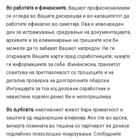
Во работата и финансиите
, Вашиот професионализам
се огледа во Вашата дискреција и во капацитетот да
работите ефикасно во самотија. Ова е извонреден
ден за истражување, средување на документацијата,
архивите и за елиминирање на грешките кои би
можеле да го забават Вашиот напредок. Не ги
откривајте Вашите карти пред соработниците; чувајте
ги информациите за себе. Финансиски, транзитот
советува на претпазливост со трошоците и на
детална проверка на долгорочните обврски.
Интуицијата за тоа кој деловни соработник е
навистина лојален денес Ви е непогрешлива.
Во љубовта
, емотивниот живот бара приватност и
заштита од надворешни влијанија. Ако сте во врска,
вечерта помината во тишина со партнерот ќе донесе
подлабоко психолошко поврзување. Слободните