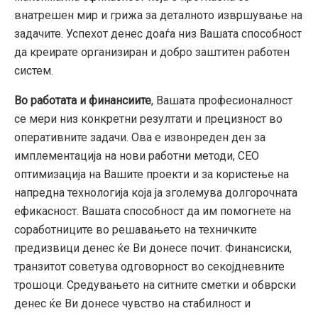
внатрешен мир и грижа за деталното извршување на
задачите. Успехот денес доаѓа низ Вашата способност
да креирате организиран и добро заштитен работен
систем.
Во работата и финансиите
, Вашата професионалност
се мери низ конкретни резултати и прецизност во
оперативните задачи. Ова е извонреден ден за
имплементација на нови работни методи, СЕО
оптимизација на Вашите проекти и за користење на
напредна технологија која ја зголемува долгорочната
ефикасност. Вашата способност да им помогнете на
соработниците во решавањето на техничките
предизвици денес ќе Ви донесе почит. Финансиски,
транзитот советува одговорност во секојдневните
трошоци. Средувањето на ситните сметки и обврски
денес ќе Ви донесе чувство на стабилност и