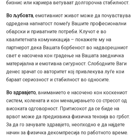
бизнис или кариера ветуваат долгорочна стабилност.
Во љубовта
, емотивниот живот може да почувствува
одредена напнатост помеѓу Вашите професионални
обврски и приватните потреби. Клучот е во
квалитетната комуникација – покажете му на
партнерот дека Вашата борбеност во надворешниот
свет е насочена кон градење на Вашата заедничка
материјална и емотивна сигурност. Слободните Ваги
денес зрачат со авторитет кој привлекува луѓе кои
бараат сериозност и стабилност во односите.
Во здравјето
, вниманието е насочено кон коскениот
систем, колената и кон менаџирањето со стресот од
високата одговорност. Притисокот да се биде на
врвот може да предизвика физичка тензија во грбот.
За да го зачувате здравјето, неопходно е да најдете
начин за физичка декомпресија по работното време.