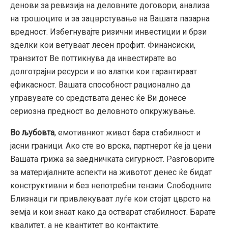
денови за ревизија на деловните договори, анализа
на трошоците и за зацврстување на Вашата пазарна
вредност. Избегнувајте ризични инвестиции и брзи
зделки кои ветуваат лесен профит. Финансиски,
транзитот Ве поттикнува да инвестирате во
долготрајни ресурси и во алатки кои гарантираат
ефикасност. Вашата способност рационално да
управувате со средствата денес ќе Ви донесе
сериозна предност во деловното опкружување.
Во љубовта
, емотивниот живот бара стабилност и
јасни граници. Ако сте во врска, партнерот ќе ја цени
Вашата грижа за заедничката сигурност. Разговорите
за материјалните аспекти на животот денес ќе бидат
конструктивни и без непотребни тензии. Слободните
Близнаци ги привлекуваат луѓе кои стојат цврсто на
земја и кои знаат како да остварат стабилност. Барате
квалитет, а не квантитет во контактите.