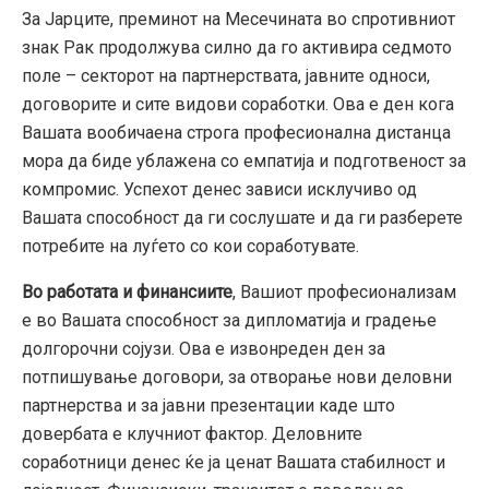
За Јарците, преминот на Месечината во спротивниот
знак Рак продолжува силно да го активира седмото
поле – секторот на партнерствата, јавните односи,
договорите и сите видови соработки. Ова е ден кога
Вашата вообичаена строга професионална дистанца
мора да биде ублажена со емпатија и подготвеност за
компромис. Успехот денес зависи исклучиво од
Вашата способност да ги сослушате и да ги разберете
потребите на луѓето со кои соработувате.
Во работата и финансиите
, Вашиот професионализам
е во Вашата способност за дипломатија и градење
долгорочни сојузи. Ова е извонреден ден за
потпишување договори, за отворање нови деловни
партнерства и за јавни презентации каде што
довербата е клучниот фактор. Деловните
соработници денес ќе ја ценат Вашата стабилност и