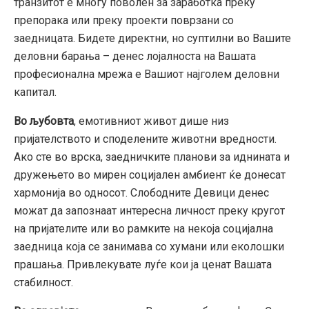
транзитот е многу поволен за заработка преку
препорака или преку проекти поврзани со
заедницата. Бидете директни, но суптилни во Вашите
деловни барања – денес лојалноста на Вашата
професионална мрежа е Вашиот најголем деловни
капитал.
Во љубовта
, емотивниот живот дише низ
пријателството и споделените животни вредности.
Ако сте во врска, заедничките планови за иднината и
дружењето во мирен социјален амбиент ќе донесат
хармонија во односот. Слободните Девици денес
можат да запознаат интересна личност преку кругот
на пријателите или во рамките на некоја социјална
заедница која се занимава со хумани или еколошки
прашања. Привлекувате луѓе кои ја ценат Вашата
стабилност.