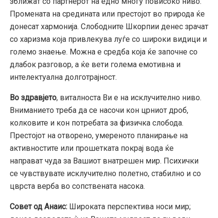
зближат со партнерот на едно многу повисоко ниво.
Промената на средината или престојот во природа ќе
донесат хармонија. Слободните Шкорпии денес зрачат
со харизма која привлекува луѓе со широки видици и
големо знаење. Можна е средба која ќе започне со
длабок разговор, а ќе вети голема емотивна и
интелектуална долготрајност.
Во здравјето
, виталноста Ви е на исклучително ниво.
Вниманието треба да се насочи кон црниот дроб,
колковите и кон потребата за физичка слобода.
Престојот на отворено, умереното планирање на
активностите или прошетката покрај вода ќе
направат чуда за Вашиот внатрешен мир. Психички
се чувствувате исклучително полетно, стабилно и со
цврста верба во сопствената насока.
Совет од Анаис:
Широката перспектива носи мир;