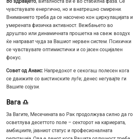
Во здравјето
, виталноста Ви е во стабилна фаза. Се
чувствувате енергично, но и внатрешно смирени.
Вниманието треба да се насочено кон циркулацијата и
умерената физичка активност. Вежбањето во
друштво или динамичната прошетка на свеж воздух
ќе направат чуда за Вашиот нервен систем. Психички
се чувствувате оптимистички и со јасен социјален
фокус.
Совет од Анаис:
Напредокот е секогаш полесен кога
се движите со вистинските луѓе; денес негувајте ги
Вашите сојузи.
Вага ♎
За Вагите, Месечината во Рак продолжува силно да го
осветлува десеттото поле – секторот на кариерата,
амбициите, јавниот статус и професионалната
репутација. Ова е денот кога Вашата одлучност треба