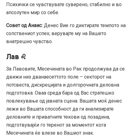
Психички се чувствувате суверено, стабилно и во
апсолутен мир со себе.
Совет од Анаис:
Денес Вие го диктирате темпото на
сопствениот успех; верувајте му на Вашето
внатрешно чувство.
Лав ♌
За Лавовите, Месечината во Рак продолжува да се
движи низ дванаесеттото поле – секторот на
потсвеста, дискрецијата и долгорочната деловна
подготовка. Оваа среда бара од Вас стратешко
повлекување од јавната сцена. Вашата моќ денес
лежи во Вашата способност да ги анализирате
деловните и приватните текови од позадина,
подготвувајќи го теренот за моментот кога
Месечината ќе влезе во Вашиот знак.