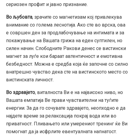
сериозен профит и јавно признание.
Во љубовта
, зрачите со магнетизам кој привлекува
внимание со голема леснотија. Ако сте во врска, ова
е совршен ден за продлабочување на интимата и за
покажување на Вашата грижа на еден суптилен, но
силен начин. Слободните Ракови денес се вистински
магнет за луѓе кои бараат автентичност и емотивна
безбедност. Можна е средба која ќе започне со силно
внатрешно чувство дека сте на вистинското место со
вистинската личност.
Во здравјето
, виталноста Ви е на највисоко ниво, но
Вашата емпатија Ве прави чувствителни на туѓите
енергии. За да го сочувате здравјето, неопходно е да
најдете време за релаксација покрај вода или во
приватност. Пливањето или умерениот тренинг ќе Ви
помогнат да ја исфрлите евентуалната напнатост.