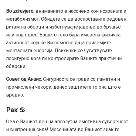
Во zdravјето
, вниманието е насочено кон исхраната и
метаболизмот. Обидете се да воспоставите редовен
ритам на оброци и избегнувајте јадење во брзање
или под стрес. Вашето тело бара умерена физичка
активност која ќе Ви помогне да ја приземјите
менталната енергија. Психички се чувствувате
посигурно кога ги контролирате Вашите практични
обврски.
Совет од Анаис:
Сигурноста се гради со паметни и
промислени чекори; денес заштитете го она што е
вредно.
Рак ♋
Ова е Вашиот ден на апсолутна емотивна сувереност
и внатрешна сила! Месечината во Вашиот знак го