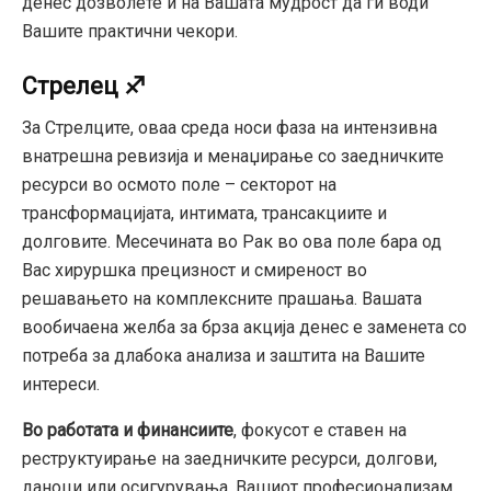
денес дозволете ѝ на Вашата мудрост да ги води
Вашите практични чекори.
Стрелец ♐
За Стрелците, оваа среда носи фаза на интензивна
внатрешна ревизија и менаџирање со заедничките
ресурси во осмото поле – секторот на
трансформацијата, интимата, трансакциите и
долговите. Месечината во Рак во ова поле бара од
Вас хируршка прецизност и смиреност во
решавањето на комплексните прашања. Вашата
вообичаена желба за брза акција денес е заменета со
потреба за длабока анализа и заштита на Вашите
интереси.
Во работата и финансиите
, фокусот е ставен на
реструктуирање на заедничките ресурси, долгови,
даноци или осигурувања. Вашиот професионализам