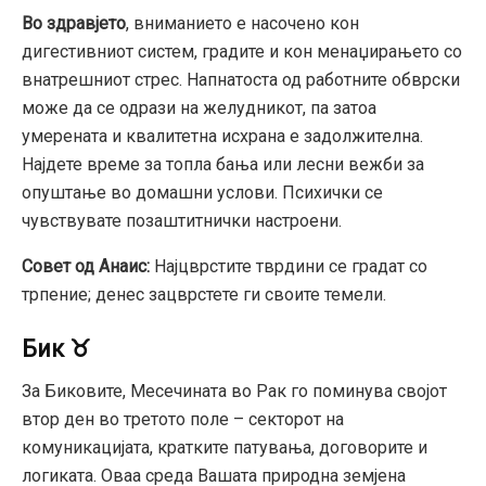
Во здравјето
, вниманието е насочено кон
дигестивниот систем, градите и кон менаџирањето со
внатрешниот стрес. Напнатоста од работните обврски
може да се одрази на желудникот, па затоа
умерената и квалитетна исхрана е задолжителна.
Најдете време за топла бања или лесни вежби за
опуштање во домашни услови. Психички се
чувствувате позаштитнички настроени.
Совет од Анаис:
Најцврстите тврдини се градат со
трпение; денес зацврстете ги своите темели.
Бик ♉
За Биковите, Месечината во Рак го поминува својот
втор ден во третото поле – секторот на
комуникацијата, кратките патувања, договорите и
логиката. Оваа среда Вашата природна земјена