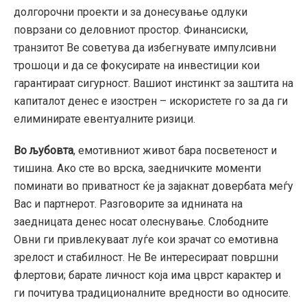
долгорочни проекти и за донесување одлуки
поврзани со деловниот простор. Финансиски,
транзитот Ве советува да избегнувате импулсивни
трошоци и да се фокусирате на инвестиции кои
гарантираат сигурност. Вашиот инстинкт за заштита на
капиталот денес е изострен – искористете го за да ги
елиминирате евентуалните ризици.
Во љубовта
, емотивниот живот бара посветеност и
тишина. Ако сте во врска, заедничките моменти
поминати во приватност ќе ја зајакнат довербата меѓу
Вас и партнерот. Разговорите за иднината на
заедницата денес носат олеснување. Слободните
Овни ги привлекуваат луѓе кои зрачат со емотивна
зрелост и стабилност. Не Ве интересираат површни
флертови; барате личност која има цврст карактер и
ги почитува традиционалните вредности во односите.