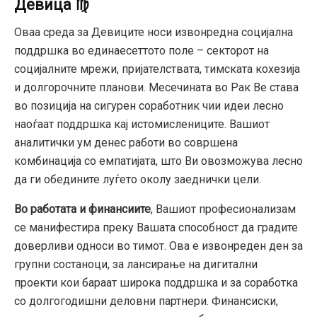
Девица ♍
Оваа среда за Девиците носи извонредна социјална
поддршка во единаесеттото поле – секторот на
социјалните мрежи, пријателствата, тимската кохезија
и долгорочните планови. Месечината во Рак Ве става
во позиција на сигурен соработник чии идеи лесно
наоѓаат поддршка кај истомислениците. Вашиот
аналитички ум денес работи во совршена
комбинација со емпатијата, што Ви овозможува лесно
да ги обедините луѓето околу заеднички цели.
Во работата и финансиите
, Вашиот професионализам
се манифестира преку Вашата способност да градите
доверливи односи во тимот. Ова е извонреден ден за
групни состаноци, за лансирање на дигитални
проекти кои бараат широка поддршка и за соработка
со долгогодишни деловни партнери. Финансиски,