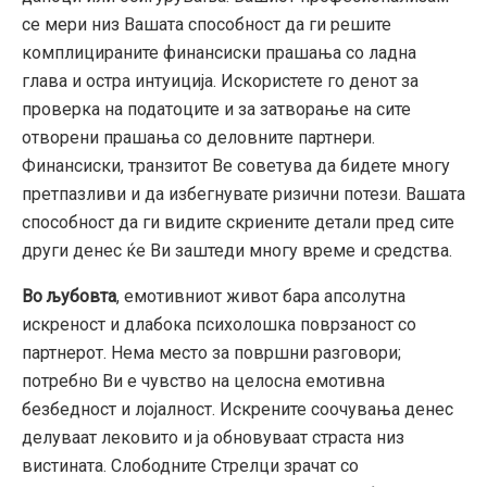
се мери низ Вашата способност да ги решите
комплицираните финансиски прашања со ладна
глава и остра интуиција. Искористете го денот за
проверка на податоците и за затворање на сите
отворени прашања со деловните партнери.
Финансиски, транзитот Ве советува да бидете многу
претпазливи и да избегнувате ризични потези. Вашата
способност да ги видите скриените детали пред сите
други денес ќе Ви заштеди многу време и средства.
Во љубовта
, емотивниот живот бара апсолутна
искреност и длабока психолошка поврзаност со
партнерот. Нема место за површни разговори;
потребно Ви е чувство на целосна емотивна
безбедност и лојалност. Искрените соочувања денес
делуваат лековито и ја обновуваат страста низ
вистината. Слободните Стрелци зрачат со