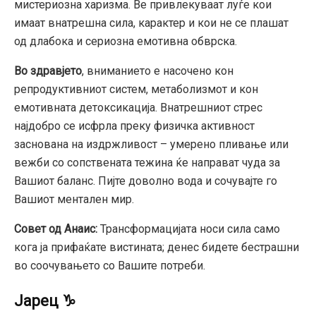
мистериозна харизма. Ве привлекуваат луѓе кои
имаат внатрешна сила, карактер и кои не се плашат
од длабока и сериозна емотивна обврска.
Во здравјето
, вниманието е насочено кон
репродуктивниот систем, метаболизмот и кон
емотивната детоксикација. Внатрешниот стрес
најдобро се исфрла преку физичка активност
заснована на издржливост – умерено пливање или
вежби со сопствената тежина ќе направат чуда за
Вашиот баланс. Пијте доволно вода и сочувајте го
Вашиот ментален мир.
Совет од Анаис:
Трансформацијата носи сила само
кога ја прифаќате вистината; денес бидете бестрашни
во соочувањето со Вашите потреби.
Јарец ♑