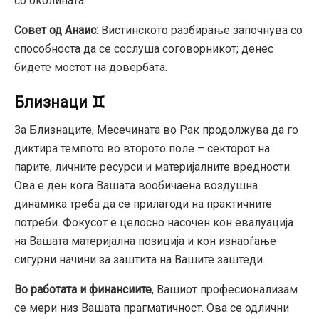
со околината.
Совет од Анаис:
Вистинското разбирање започнува со
способноста да се сослуша соговорникот; денес
бидете мостот на довербата.
Близнаци ♊
За Близнаците, Месечината во Рак продолжува да го
диктира темпото во второто поле – секторот на
парите, личните ресурси и материјалните вредности.
Ова е ден кога Вашата вообичаена воздушна
динамика треба да се прилагоди на практичните
потреби. Фокусот е целосно насочен кон евалуација
на Вашата материјална позиција и кон изнаоѓање
сигурни начини за заштита на Вашите заштеди.
Во работата и финансиите
, Вашиот професионализам
се мери низ Вашата прагматичност. Ова се одлични