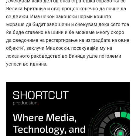
„Очекувам како дел од онаа стратешка соработка со
Велика Британија и овој процес конечно да почне да
се движи. Има некои законски норми коишто
мораше да бидат завршени и очекувам дека сето тоа
ќе биде ставено на шини и ќе можеме многу скоро
да сведочиме на рестартирање на изградбата на овие
објекти“, заклучи Мицкоски, посакувајќи му на
локалното раководство во Виница уште поголеми
успеси во иднина.