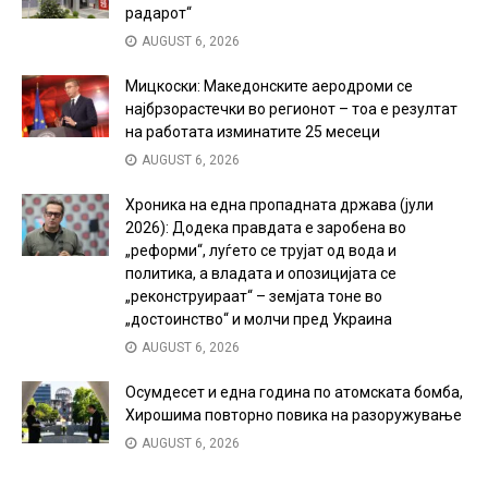
радарот“
AUGUST 6, 2026
Мицкоски: Македонските аеродроми се
најбрзорастечки во регионот – тоа е резултат
на работата изминатите 25 месеци
AUGUST 6, 2026
Хроника на една пропадната држава (јули
2026): Додека правдата е заробена во
„реформи“, луѓето се трујат од вода и
политика, а владата и опозицијата се
„реконструираат“ – земјата тоне во
„достоинство“ и молчи пред Украина
AUGUST 6, 2026
Осумдесет и една година по атомската бомба,
Хирошима повторно повика на разоружување
AUGUST 6, 2026