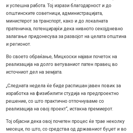
и успешна работа. Тој изрази благодарност и до
општинските советници, администрацијата,
министерот за транспорт, како и до локалната
пратеничка, потенцирајќи дека нивното секојдневно
залагање придонесува за развојот на целата општина
и регионот.
Во своето обраќање, Мицкоски најави почеток на
реализација на долго ветуваниот патен правец во
источниот дел на земјата.
„Следната недела ќе биде распишан јавен повик за
изработка на физибилити студија на предпроектно
решение, со што практично отпочнуваме со
реализација на овој проект“, истакна премиерот.
Тој објасни дека овој почетен процес ќе трае неколку
месеци, по што, со средства од државниот буџет и во