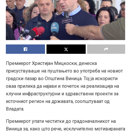
Премиерот Христијан Мицкоски, денеска
присуствуваше на пуштањето во употреба на новиот
градски пазар во Општина Виница. Тој ја искористи
оваа прилика да најави и почеток на реализација на
клучни инфраструктурни и здравствени проекти за
источниот регион на државата, соопштуваат од
Владата.
Премиерот упати честитки до градоначалникот на
Виница за, како што рече, исклучително мотивираната