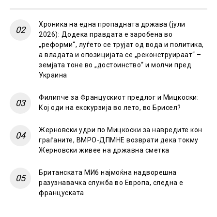
Хроника на една пропадната држава (јули
2026): Додека правдата е заробена во
„реформи“, луѓето се трујат од вода и политика,
а владата и опозицијата се „реконструираат“ –
земјата тоне во „достоинство“ и молчи пред
Украина
Филипче за Францускиот предлог и Мицкоски:
Кој оди на екскурзија во лето, во Брисел?
Жерновски удри по Мицкоски за навредите кон
граѓаните, ВМРО-ДПМНЕ возврати дека токму
Жерновски живее на државна сметка
Британската МИ6 најмоќна надворешна
разузнавачка служба во Европа, следна е
француската