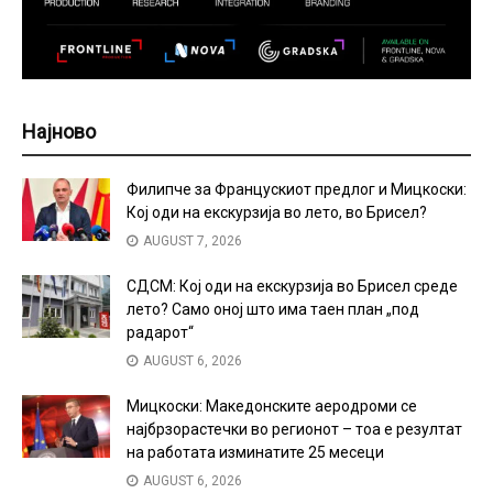
Најново
Филипче за Францускиот предлог и Мицкоски:
Кој оди на екскурзија во лето, во Брисел?
AUGUST 7, 2026
СДСМ: Кој оди на екскурзија во Брисел среде
лето? Само оној што има таен план „под
радарот“
AUGUST 6, 2026
Мицкоски: Македонските аеродроми се
најбрзорастечки во регионот – тоа е резултат
на работата изминатите 25 месеци
AUGUST 6, 2026