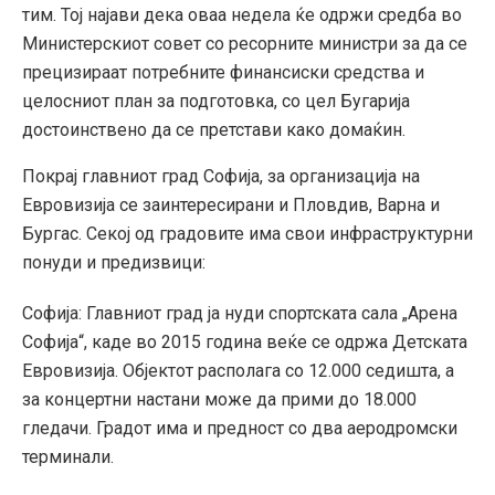
тим. Тој најави дека оваа недела ќе одржи средба во
Министерскиот совет со ресорните министри за да се
прецизираат потребните финансиски средства и
целосниот план за подготовка, со цел Бугарија
достоинствено да се претстави како домаќин.
Покрај главниот град Софија, за организација на
Евровизија се заинтересирани и Пловдив, Варна и
Бургас. Секој од градовите има свои инфраструктурни
понуди и предизвици:
Софија: Главниот град ја нуди спортската сала „Арена
Софија“, каде во 2015 година веќе се одржа Детската
Евровизија. Објектот располага со 12.000 седишта, а
за концертни настани може да прими до 18.000
гледачи. Градот има и предност со два аеродромски
терминали.