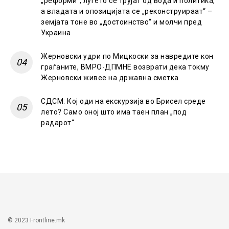
„реформи“, луѓето се трујат од вода и политика,
а владата и опозицијата се „реконструираат“ –
земјата тоне во „достоинство“ и молчи пред
Украина
Жерновски удри по Мицкоски за навредите кон
граѓаните, ВМРО-ДПМНЕ возврати дека токму
Жерновски живее на државна сметка
СДСМ: Кој оди на екскурзија во Брисел среде
лето? Само оној што има таен план „под
радарот“
© 2023 Frontline.mk