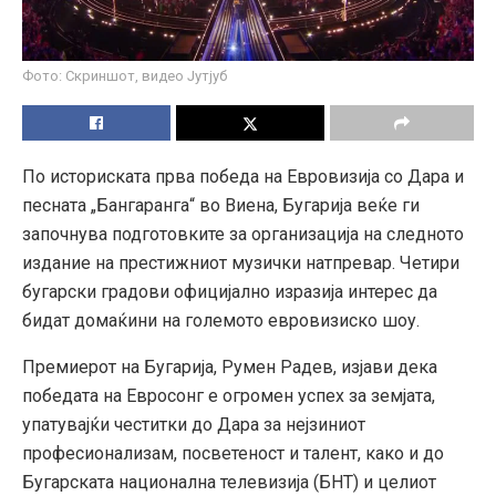
Фото: Скриншот, видео Јутјуб
По историската прва победа на Евровизија со Дара и
песната „Бангаранга“ во Виена, Бугарија веќе ги
започнува подготовките за организација на следното
издание на престижниот музички натпревар. Четири
бугарски градови официјално изразија интерес да
бидат домаќини на големото евровизиско шоу.
Премиерот на Бугарија, Румен Радев, изјави дека
победата на Евросонг е огромен успех за земјата,
упатувајќи честитки до Дара за нејзиниот
професионализам, посветеност и талент, како и до
Бугарската национална телевизија (БНТ) и целиот