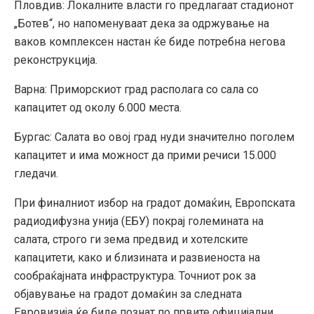
Пловдив: Локалните власти го предлагаат стадионот
„Ботев“, но напоменуваат дека за одржување на
ваков комплексен настан ќе биде потребна негова
реконструкција.
Варна: Приморскиот град располага со сала со
капацитет од околу 6.000 места.
Бургас: Салата во овој град нуди значително поголем
капацитет и има можност да прими речиси 15.000
гледачи.
При финалниот избор на градот домаќин, Европската
радиодифузна унија (ЕБУ) покрај големината на
салата, строго ги зема предвид и хотелските
капацитети, како и близината и развиеноста на
сообраќајната инфраструктура. Точниот рок за
објавување на градот домаќин за следната
Евровизија ќе биде познат по првите официјални