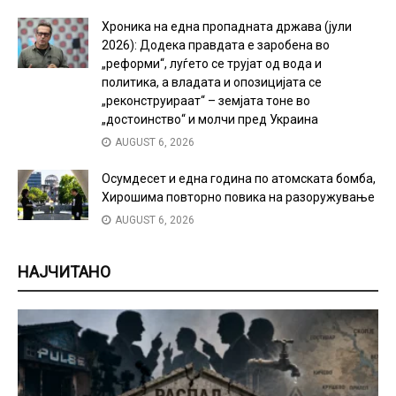
Хроника на една пропадната држава (јули
2026): Додека правдата е заробена во
„реформи“, луѓето се трујат од вода и
политика, а владата и опозицијата се
„реконструираат“ – земјата тоне во
„достоинство“ и молчи пред Украина
AUGUST 6, 2026
Осумдесет и една година по атомската бомба,
Хирошима повторно повика на разоружување
AUGUST 6, 2026
НАЈЧИТАНО