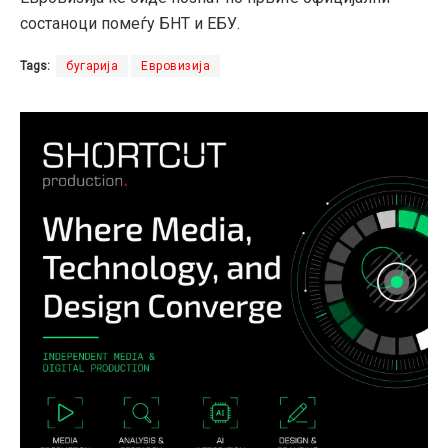
состаноци помеѓу БНТ и ЕБУ.
Tags:
бугарија
Евровизија