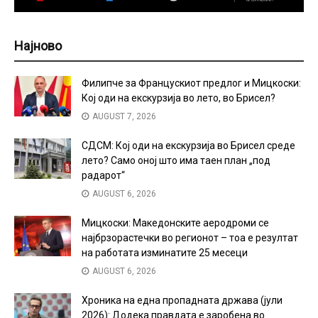
Најново
Филипче за Францускиот предлог и Мицкоски:
Кој оди на екскурзија во лето, во Брисел?
AUGUST 7, 2026
СДСМ: Кој оди на екскурзија во Брисел среде
лето? Само оној што има таен план „под
радарот“
AUGUST 6, 2026
Мицкоски: Македонските аеродроми се
најбрзорастечки во регионот – тоа е резултат
на работата изминатите 25 месеци
AUGUST 6, 2026
Хроника на една пропадната држава (јули
2026): Додека правдата е заробена во