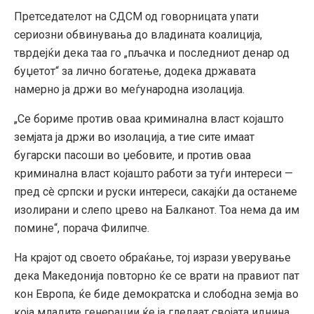
Претседателот на СДСМ од говорницата упати
сериозни обвинувања до владината коалиција,
тврдејќи дека таа го „пљачка и последниот денар од
буџетот“ за лично богатење, додека државата
намерно ја држи во меѓународна изолација.
„Се бориме против оваа криминална власт којашто
земјата ја држи во изолација, а тие сите имаат
бугарски пасоши во џебовите, и против оваа
криминална власт којашто работи за туѓи интереси —
пред сè српски и руски интереси, сакајќи да останеме
изолирани и слепо црево на Балканот. Тоа нема да им
помине“, порача Филипче.
На крајот од своето обраќање, тој изрази уверување
дека Македонија повторно ќе се врати на правиот пат
кон Европа, ќе биде демократска и слободна земја во
која младите генерации ќе ја гледаат својата иднина.