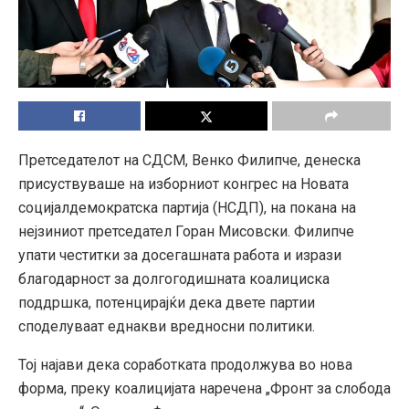
Претседателот на СДСМ, Венко Филипче, денеска
присуствуваше на изборниот конгрес на Новата
социјалдемократска партија (НСДП), на покана на
нејзиниот претседател Горан Мисовски. Филипче
упати честитки за досегашната работа и изрази
благодарност за долгогодишната коалициска
поддршка, потенцирајќи дека двете партии
споделуваат еднакви вредносни политики.
Тој најави дека соработката продолжува во нова
форма, преку коалицијата наречена „Фронт за слобода