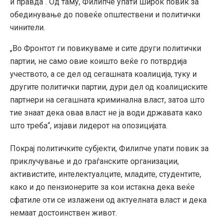
и правда“. Од таму, Филипче упати широк повик за
обединување до повеќе општествени и политички
чинители.
„Во Фронтот ги повикуваме и сите други политички
партии, не само овие коишто веќе го потврдија
учеството, а се дел од сегашната коалиција, туку и
другите политички партии, дури дел од коалициските
партнери на сегашната криминална власт, затоа што
тие знаат дека оваа власт не ја води државата како
што треба“, изјави лидерот на опозицијата.
Покрај политичките субјекти, Филипче упати повик за
приклучување и до граѓанските организации,
активистите, интелектуалците, младите, студентите,
како и до пензионерите за кои истакна дека веќе
сфатиле оти се излажени од актуелната власт и дека
немаат достоинствен живот.