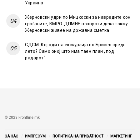
Украина
Жерновски удри по Мицкоски за навредите кон
граѓаните, ВМРО-ДПМНЕ возврати дека токму
Жерновски живее на државна сметка
СДСМ: Кој оди на екскурзија во Брисел среде
лето? Само оној што има таен план „под
радарот“
© 2023 Frontline.mk
ЗА НАС
ИМПРЕСУМ
ПОЛИТИКА НА ПРИВАТНОСТ
МАРКЕТИНГ