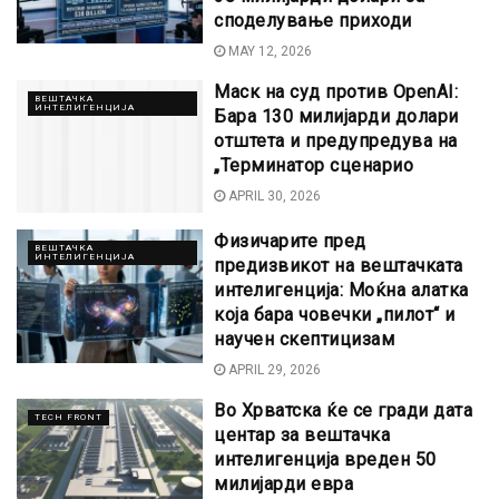
споделување приходи
MAY 12, 2026
Маск на суд против OpenAI:
ВЕШТАЧКА
ИНТЕЛИГЕНЦИЈА
Бара 130 милијарди долари
отштета и предупредува на
„Терминатор сценарио
APRIL 30, 2026
Физичарите пред
ВЕШТАЧКА
ИНТЕЛИГЕНЦИЈА
предизвикот на вештачката
интелигенција: Моќна алатка
која бара човечки „пилот“ и
научен скептицизам
APRIL 29, 2026
Во Хрватска ќе се гради дата
TECH FRONT
центар за вештачка
интелигенција вреден 50
милијарди евра