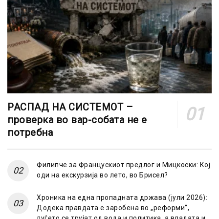
РАСПАД НА СИСТЕМОТ –
проверка во вар-собата не е
потребна
Филипче за Францускиот предлог и Мицкоски: Кој
оди на екскурзија во лето, во Брисел?
Хроника на една пропадната држава (јули 2026):
Додека правдата е заробена во „реформи“,
луѓето се трујат од вода и политика, а владата и