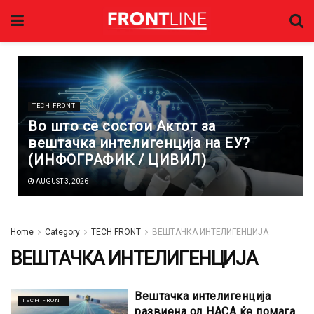
TECH FRONT
Во што се состои Актот за
вештачка интелигенција на ЕУ?
(ИНФОГРАФИК / ЦИВИЛ)
AUGUST 3, 2026
Home
Category
TECH FRONT
ВЕШТАЧКА ИНТЕЛИГЕНЦИЈА
ВЕШТАЧКА ИНТЕЛИГЕНЦИЈА
Вештачка интелигенција
TECH FRONT
развиена од НАСА ќе помага