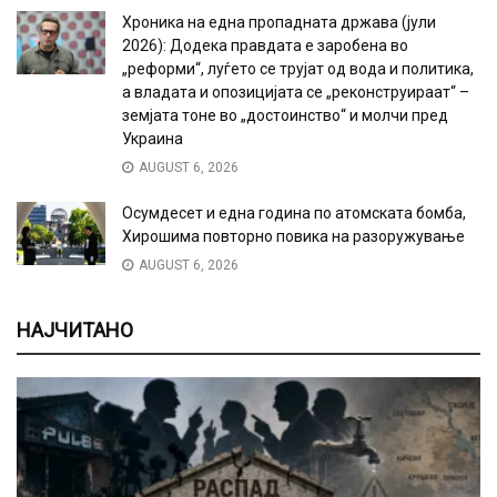
Хроника на една пропадната држава (јули
2026): Додека правдата е заробена во
„реформи“, луѓето се трујат од вода и политика,
а владата и опозицијата се „реконструираат“ –
земјата тоне во „достоинство“ и молчи пред
Украина
AUGUST 6, 2026
Осумдесет и една година по атомската бомба,
Хирошима повторно повика на разоружување
AUGUST 6, 2026
НАЈЧИТАНО