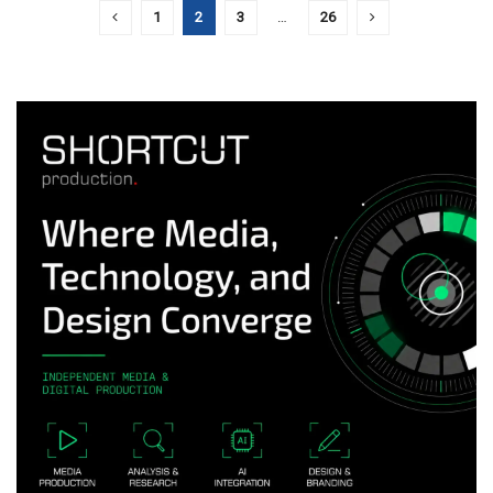
1
2
3
…
26