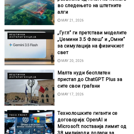
во следењето на штетните
алги
MAY 21, 2026
„Гугл“ ги претстави моделите
ВЕШТАЧКА
ИНТЕЛИГЕНЦИЈА
„Џемини 3.5 Флеш“ и „Омни“
за симулација на физичкиот
свет
MAY 20, 2026
Малта нуди бесплатен
ВЕШТАЧКА
ИНТЕЛИГЕНЦИЈА
пристап до ChatGPT Plus за
сите свои граѓани
MAY 17, 2026
Технолошките гиганти се
TECH FRONT
договорија: OpenAI и
Microsoft поставија лимит од
38 милијарди долари за