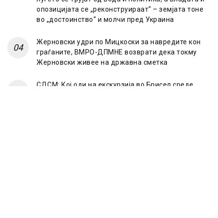
опозицијата се „реконструираат“ – земјата тоне
во „достоинство“ и молчи пред Украина
Жерновски удри по Мицкоски за навредите кон
граѓаните, ВМРО-ДПМНЕ возврати дека токму
Жерновски живее на државна сметка
СДСМ: Кој оди на екскурзија во Брисел среде
лето? Само оној што има таен план „под радарот“
© 2023 Frontline.mk
ЗА НАС
ИМПРЕСУМ
ПОЛИТИКА НА ПРИВАТНОСТ
МАРКЕТИНГ
КОНТАКТ