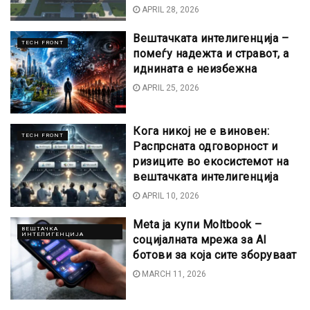
APRIL 28, 2026
Вештачката интелигенција –
TECH FRONT
помеѓу надежта и стравот, а
иднината е неизбежна
APRIL 25, 2026
Кога никој не е виновен:
TECH FRONT
Распрсната одговорност и
ризиците во екосистемот на
вештачката интелигенција
APRIL 10, 2026
Meta ја купи Moltbook –
ВЕШТАЧКА
ИНТЕЛИГЕНЦИЈА
социјалната мрежа за AI
ботови за која сите зборуваат
MARCH 11, 2026