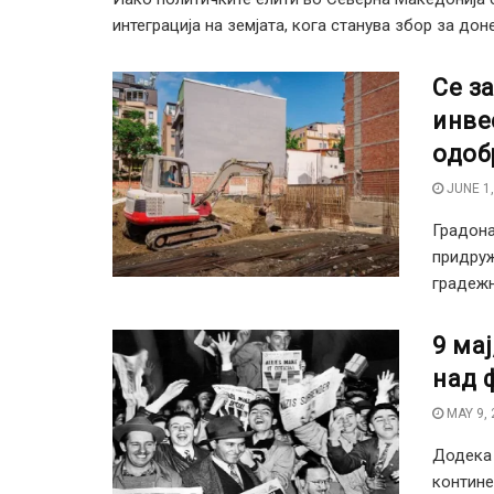
интеграција на земјата, кога станува збор за дон
Се з
инве
одоб
JUNE 1,
Градона
придруж
градежн
9 ма
над 
MAY 9, 
Додека 
контине