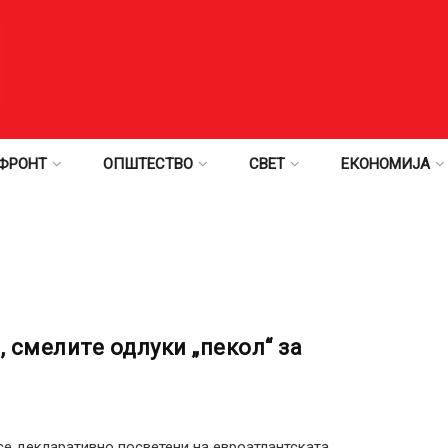
ФРОНТ
ОПШТЕСТВО
СВЕТ
ЕКОНОМИЈА
, смелите одлуки „пекол“ за
се декларативно посветени на евроатлантската