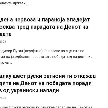
анатите држави ...
дена нервоза и параноја владејат
осква пред парадата на Денот на
дата
2023
адимир Путин (веројатно) ќе излезе на сцената во
 за да ја одбележи советската победа над нацистичка
, на ...
алку шест руски региони ги откажаа
дите на Денот на победата поради
в од украински напади
2023
у шест руски региони ги откажаа парадите на Денот на