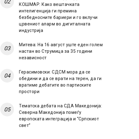
КОШМАР: Како вештачката
интелигенција ги премина
безбедносните бариери и го вклучи
црвениот аларм во дигиталната
индустрија
Митева: На 16 август уште еден голем
настан во Струмица за 35 години
независност
Герасимовски: СДСМ мора да се
обедини и да се врати на терен, да ги
вратиме дебатите во партиските
простори
Тематска дебата на СДА Македонија:
Северна Македонија помеѓу
европската интеграција и “Српскиот
свет”