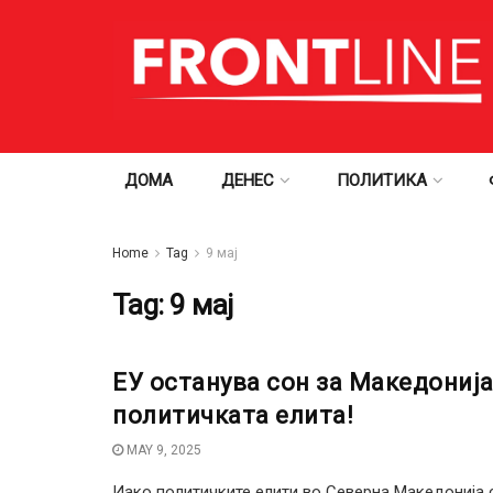
ДОМА
ДЕНЕС
ПОЛИТИКА
Home
Tag
9 мај
Tag:
9 мај
ЕУ останува сон за Македонија
политичката елита!
MAY 9, 2025
Иако политичките елити во Северна Македонија 