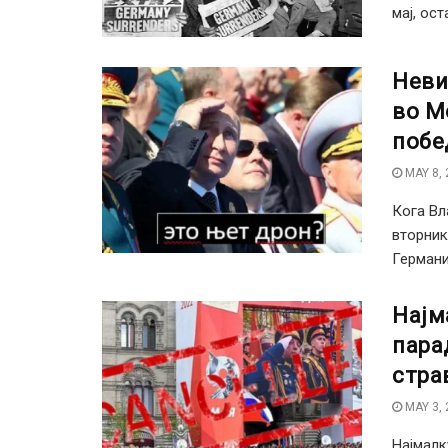
мај, ост
Неви
во М
побе
MAY 8, 
Кога Вл
вторник
Германија
Најм
пара
стра
MAY 3, 
Најмалк