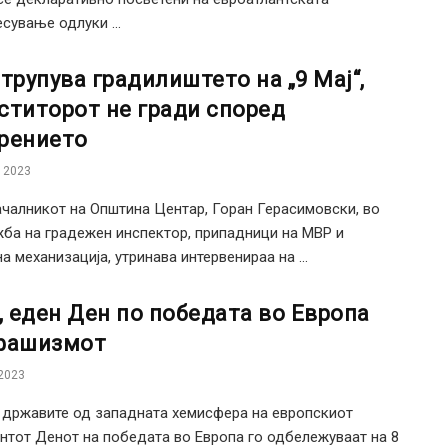
есување одлуки ...
атрупува градилиштето на „9 Мај“,
ститорот не гради според
рението
 2023
чалникот на Општина Центар, Горан Герасимовски, во
ба на градежен инспектор, припадници на МВР и
а механизација, утринава интервенираа на ...
ј, еден Ден по победата во Европа
фашизмот
2023
државите од западната хемисфера на европскиот
нтот Денот на победата во Европа го одбележуваат на 8