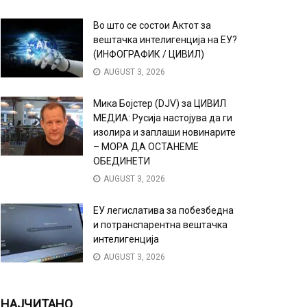
Во што се состои Актот за
вештачка интелигенција на ЕУ?
(ИНФОГРАФИК / ЦИВИЛ)
AUGUST 3, 2026
Мика Бојстер (DJV) за ЦИВИЛ
МЕДИА: Русија настојува да ги
изолира и заплаши новинарите
– МОРА ДА ОСТАНЕМЕ
ОБЕДИНЕТИ
AUGUST 3, 2026
ЕУ легислатива за побезбедна
и потранспарентна вештачка
интелигенција
AUGUST 3, 2026
НАЈЧИТАНО