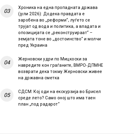
Хроника на една пропадната држава
(јули 2026): Додека правдата е
заробена во „реформи“, луѓето се
трујат од вода и политика, а владата и
опозицијата се „реконструираат“ –
земјата тоне во „достоинство“ и молчи
пред Украина
Жерновски удри по Мицкоски за
навредите кон граѓаните, ВМРО-ДПМНЕ
возврати дека токму Жерновски живее
на државна сметка
СДСМ: Кој оди на екскурзија во Брисел
среде лето? Само оној што има таен
план „под радарот“