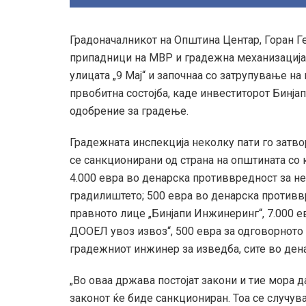
Градоначалникот на Општина Центар, Горан Г
припадници на МВР и градежна механизација,
улицата „9 Мај“ и започнаа со затрупување на
првобитна состојба, каде инвеститорот Бинј
одобрение за градење.
Градежната инспекција неколку пати го затв
се санкционирани од страна на општината со к
4.000 евра во денарска противвредност за 
градилиштето; 500 евра во денарска противв
правното лице „Бинјапи Инжинеринг“, 7.000 е
ДООЕЛ увоз извоз“, 500 евра за одговорното 
градежниот инжинер за изведба, сите во ден
„Во оваа држава постојат закони и тие мора да
законот ќе биде санкциониран. Тоа се случува