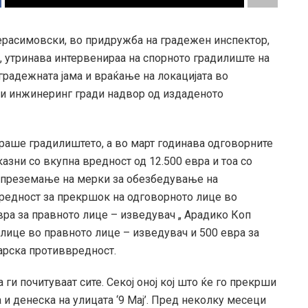
ерасимовски, во придружба на градежен инспектор,
 утринава интервенираа на спорното градилиште на
 градежната јама и враќање на локацијата во
апи инжинеринг гради надвор од издаденото
ораше градилиштето, а во март годинава одговорните
азни со вкупна вредност од 12.500 евра и тоа со
непреземање на мерки за обезбедување на
редност за прекршок на одговорното лице во
вра за правното лице – изведувач „ Арадико Коп
лице во правното лице – изведувач и 500 евра за
арска противвредност.
 ги почитуваат сите. Секој оној кој што ќе го прекрши
 и денеска на улицата ‘9 Мај’. Пред неколку месеци