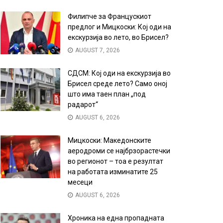
Филипче за Францускиот
предлог и Мицкоски: Кој оди на
екскурзија во лето, во Брисел?
AUGUST 7, 2026
СДСМ: Кој оди на екскурзија во
Брисел среде лето? Само оној
што има таен план „под
радарот“
AUGUST 6, 2026
Мицкоски: Македонските
аеродроми се најбрзорастечки
во регионот – тоа е резултат
на работата изминатите 25
месеци
AUGUST 6, 2026
Хроника на една пропадната