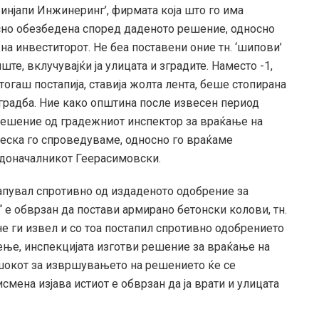
Бинјапи Инжинеринг’, фирмата која што го има
сно обезбедена според даденото решение, односно
на инвеститорот. Не беа поставени оние тн. ‘шипови’
те, вклучувајќи ја улицата и зградите. Наместо -1,
тогаш постапија, ставија жолта лента, беше стопирана
 градба. Ние како општина после извесен период
решение од градежниот инспектор за враќање на
неска го спроведуваме, односно го враќаме
радоначалникот Геерасимовски.
апувал спротивно од издаденото одобрение за
 е обврзан да постави армирано бетонски колови, тн.
не ги извел и со тоа постапил спротивно одобрението
дење, инспекцијата изготви решение за враќање на
рошокот за извршувањето на решението ќе се
смена изјава истиот е обврзан да ја врати и улицата