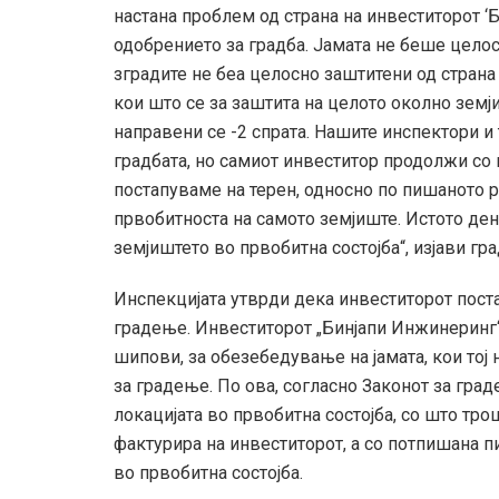
настана проблем од страна на инвеститорот ‘
одобрението за градба. Јамата не беше цело
зградите не беа целосно заштитени од страна 
кои што се за заштита на целото околно земјиш
направени се -2 спрата. Нашите инспектори и 
градбата, но самиот инвеститор продолжи со
постапуваме на терен, односно по пишаното 
првобитноста на самото земјиште. Истото де
земјиштето во првобитна состојба“, изјави г
Инспекцијата утврди дека инвеститорот пост
градење. Инвеститорот „Бинјапи Инжинеринг“
шипови, за обезебедување на јамата, кои тој 
за градење. По ова, согласно Законот за гра
локацијата во првобитна состојба, со што т
фактурира на инвеститорот, а со потпишана пи
во првобитна состојба.