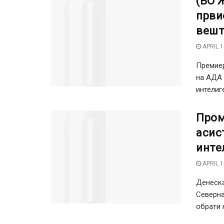
(ВО 
први
вешт
APRIL 1
Премиер
на АДА 
интелиге
Пром
асис
инте
APRIL 1
Денеска
Северна
обрати н