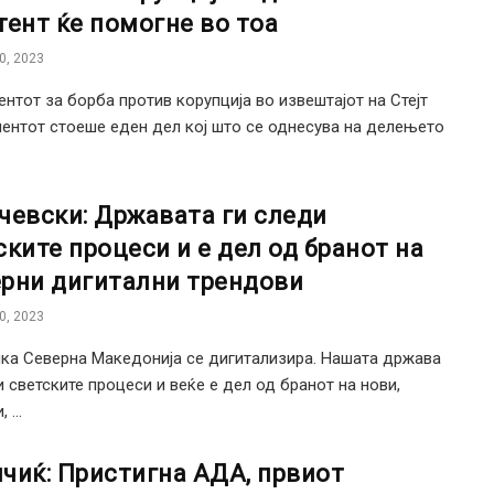
тент ќе помогне во тоа
0, 2023
ентот за борба против корупција во извештајот на Стејт
ентот стоеше еден дел кој што се однесува на делењето
чевски: Државата ги следи
ските процеси и е дел од бранот на
рни дигитални трендови
0, 2023
ка Северна Македонија се дигитализира. Нашата држава
и светските процеси и веќе е дел од бранот на нови,
 ...
чиќ: Пристигна АДА, првиот