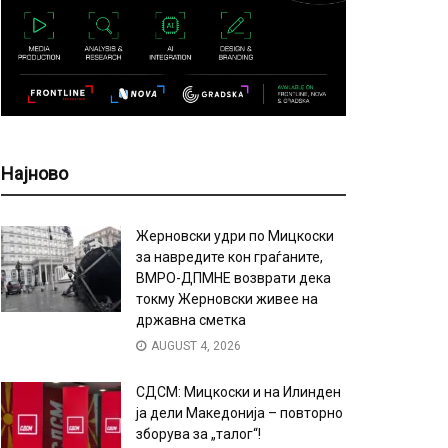
Најново
Жерновски удри по Мицкоски
за навредите кон граѓаните,
ВМРО-ДПМНЕ возврати дека
токму Жерновски живее на
државна сметка
AUGUST 4, 2026
СДСМ: Мицкоски и на Илинден
ја дели Македонија – повторно
зборува за „талог“!