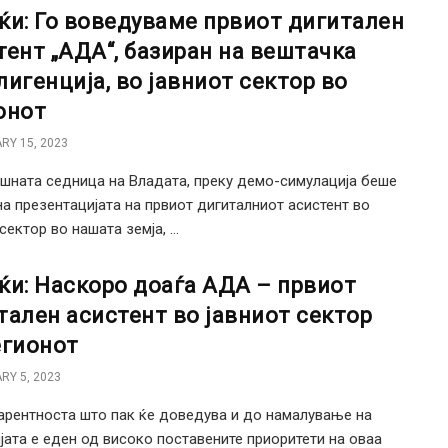
ќи: Го воведуваме првиот дигитален
тент „АДА“, базиран на вештачка
лигенција, во јавниот сектор во
онот
RY 15, 2023
шната седница на Владата, преку демо-симулација беше
а презентацијата на првиот дигиталниот асистент во
сектор во нашата земја, ...
ќи: Наскоро доаѓа АДА – првиот
тален асистент во јавниот сектор
егионот
RY 5, 2023
арентноста што пак ќе доведува и до намалување на
јата е еден од високо поставените приоритети на оваа