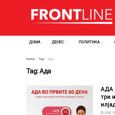
ДОМА
ДЕНЕС
ПОЛИТИКА
Home
Tag
Ада
Tag:
Ада
АДА 
три 
илја
JUNE 30