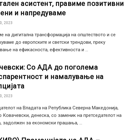
тален асистент, правиме позитивни
ени и напредуваме
0, 2023
е на дигитална трансформација на општеството и се
уваме до европските и светски трендови, преку
вање на ефикасноста, ефективноста и ...
чевски: Со АДА до поголема
спарентност и намалување на
пцијата
0, 2023
ателот на Владата на Република Северна Македонија,
 Ковачевски, денеска, со заменик на претседателот на
, задолжен за економски прашања, ...