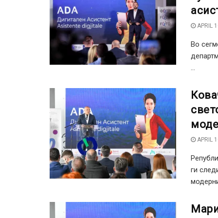
асис
APRIL 1
Во сегм
департм
...
Кова
свет
моде
APRIL 1
Републи
ги след
модерни,
Мари