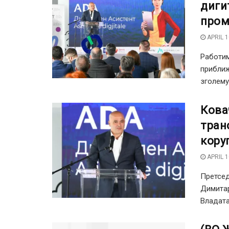
диги
пром
APRIL 1
Работим
приближ
зголему
Кова
тран
кору
APRIL 1
Претсед
Димитар
Владата