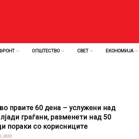
ФРОНТ
ОПШТЕСТВО
СВЕТ
ЕКОНОМИЈА
во првите 60 дена – услужени над
илјади граѓани, разменети над 50
ди пораки со корисниците
, 2023