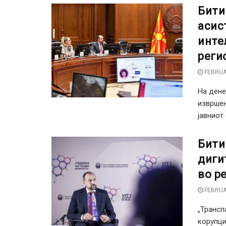
Бити
асис
инте
реги
FEBRUA
На дене
извршен
јавниот 
Бити
диги
во р
FEBRUA
„Трансп
корупци