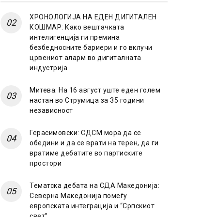
ХРОНОЛОГИЈА НА ЕДЕН ДИГИТАЛЕН
КОШМАР: Како вештачката
интелигенција ги премина
безбедносните бариери и го вклучи
црвениот аларм во дигиталната
индустрија
Митева: На 16 август уште еден голем
настан во Струмица за 35 години
независност
Герасимовски: СДСМ мора да се
обедини и да се врати на терен, да ги
вратиме дебатите во партиските
простори
Тематска дебата на СДА Македонија:
Северна Македонија помеѓу
европската интеграција и “Српскиот
свет”