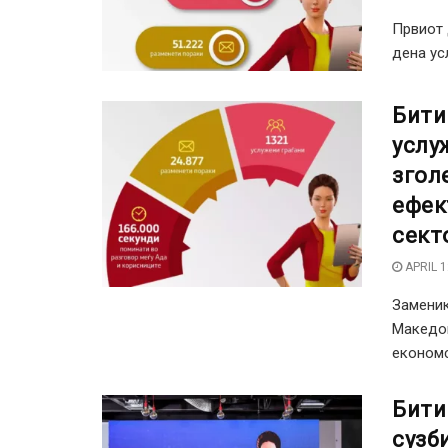
Првиот 
дена усл
Бити
услу
згол
ефек
сект
APRIL 1
Заменик
Македон
економс
Бити
сузб