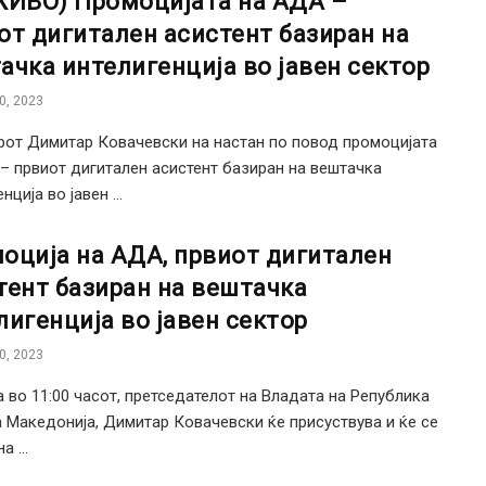
ЖИВО) Промоцијата на АДА –
от дигитален асистент базиран на
ачка интелигенција во јавен сектор
0, 2023
от Димитар Ковачевски на настан по повод промоцијата
– првиот дигитален асистент базиран на вештачка
нција во јавен ...
оција на АДА, првиот дигитален
тент базиран на вештачка
лигенција во јавен сектор
0, 2023
 во 11:00 часот, претседателот на Владата на Република
 Македонија, Димитар Ковачевски ќе присуствува и ќе се
а ...