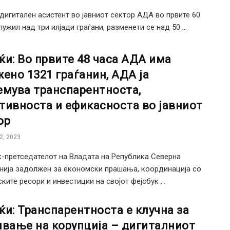
дигитален асистент во јавниот сектор АДА во првите 60
ужил над три илјади граѓани, разменети се над 50 ...
ќи: Во првите 48 часа АДА има
жено 1321 граѓанин, АДА ја
емува транспарентноста,
тивноста и ефикасноста во јавниот
ор
2, 2023
-претседателот на Владата на Република Северна
ија задолжен за економски прашања, координација со
ките ресори и инвестиции на својот фејсбук ...
ќи: Транспарентноста е клучна за
ивање на корупција – дигиталниот