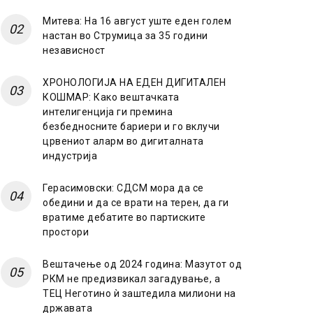
Митева: На 16 август уште еден голем
настан во Струмица за 35 години
независност
ХРОНОЛОГИЈА НА ЕДЕН ДИГИТАЛЕН
КОШМАР: Како вештачката
интелигенција ги премина
безбедносните бариери и го вклучи
црвениот аларм во дигиталната
индустрија
Герасимовски: СДСМ мора да се
обедини и да се врати на терен, да ги
вратиме дебатите во партиските
простори
Вештачење од 2024 година: Мазутот од
РКМ не предизвикал загадување, а
ТЕЦ Неготино ѝ заштедила милиони на
државата