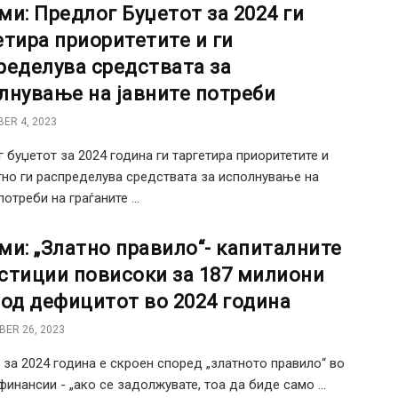
ми: Предлог Буџетот за 2024 ги
етира приоритетите и ги
ределува средствата за
лнување на јавните потреби
ER 4, 2023
 буџетот за 2024 година ги таргетира приоритетите и
но ги распределува средствата за исполнување на
потреби на граѓаните ...
ми: „Златно правило“- капиталните
стиции повисоки за 187 милиони
 од дефицитот во 2024 година
ER 26, 2023
 за 2024 година е скроен според „златното правило“ во
 финансии - „ако се задолжувате, тоа да биде само ...