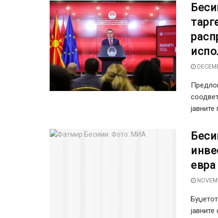
Беси
тарг
расп
испо
DECEMB
Предлог
соодвет
јавните 
Беси
инве
евра
NOVEMB
Буџетот
јавните