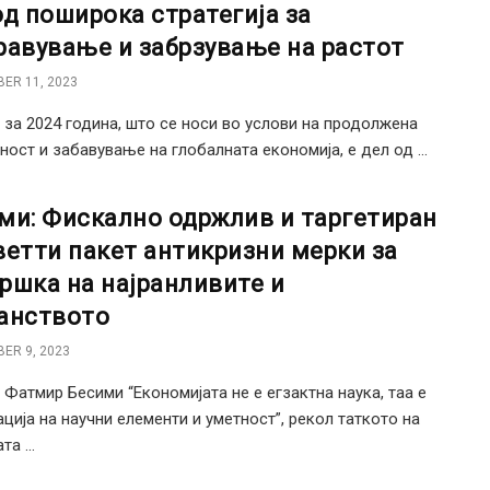
од поширока стратегија за
равување и забрзување на растот
ER 11, 2023
 за 2024 година, што се носи во услови на продолжена
ност и забавување на глобалната економија, е дел од ...
ми: Фискално одржлив и таргетиран
ветти пакет антикризни мерки за
ршка на најранливите и
анството
ER 9, 2023
 Фатмир Бесими “Економијата не е егзактна наука, таа е
ција на научни елементи и уметност”, рекол таткото на
а ...