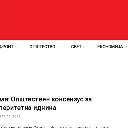
ФРОНТ
ОПШТЕСТВО
СВЕТ
ЕКОНОМИЈА
ми: Општествен консензус за
перитетна иднина
ER 23, 2023
 Фатмир Бесими Скопје - Во текот на годината којашто