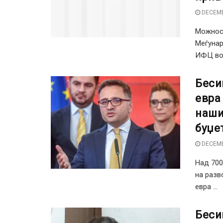
DECEMB
Можност
Меѓунар
ИФЦ во 
Беси
евра
наши
буџе
DECEMB
Над 700
на разв
евра ...
Беси