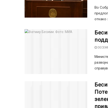
Во Собр
предлог
откако з
Беси
подд
DECEMB
Министе
развојн
справува
Беси
Поте
зеле
прив