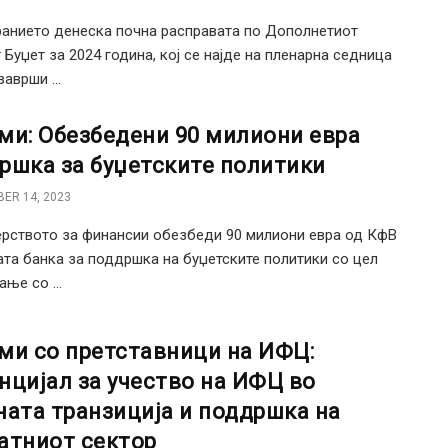
анието денеска почна расправата по Дополнетиот
 Буџет за 2024 година, кој се најде на пленарна седница
аврши ...
ми: Обезбедени 90 милиони евра
ршка за буџетските политики
ER 14, 2023
рството за финансии обезбеди 90 милиони евра од КфВ
ата банка за поддршка на буџетските политики со цел
ње со ...
ми со претставници на ИФЦ:
нцијал за учество на ИФЦ во
ната транзиција и поддршка на
атниот сектор