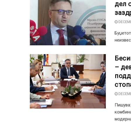
дел 
зазд
DECEMB
Буџетот
неизвес
Беси
– де
подд
стоп
DECEMB
Пишува:
комбина
модернат