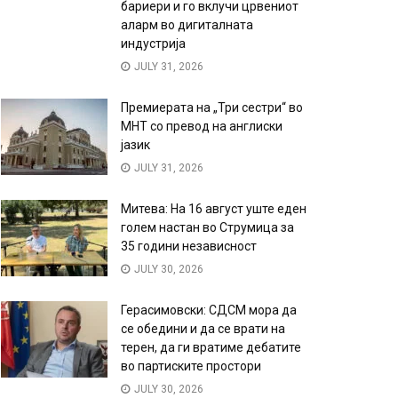
бариери и го вклучи црвениот
аларм во дигиталната
индустрија
JULY 31, 2026
Премиерата на „Три сестри“ во
МНТ со превод на англиски
јазик
JULY 31, 2026
Митева: На 16 август уште еден
голем настан во Струмица за
35 години независност
JULY 30, 2026
Герасимовски: СДСМ мора да
се обедини и да се врати на
терен, да ги вратиме дебатите
во партиските простори
JULY 30, 2026