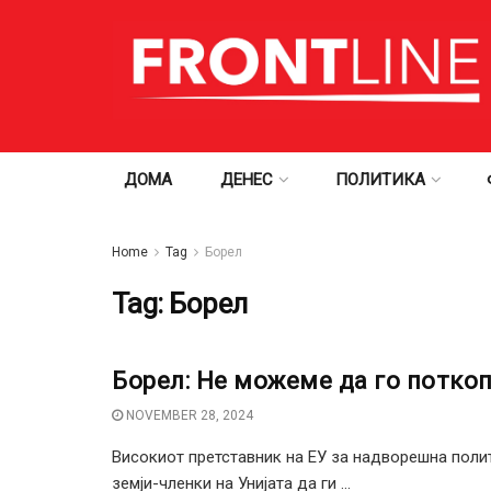
ДОМА
ДЕНЕС
ПОЛИТИКА
Home
Tag
Борел
Tag:
Борел
Борел: Не можеме да го потко
NOVEMBER 28, 2024
Високиот претставник на ЕУ за надворешна поли
земји-членки на Унијата да ги ...