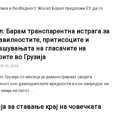
тика и безбедност Жосеп Борел предложи ЕУ да го
л: Барам транспарентна истрага за
авилностите, притисоците и
ашувањата на гласачите на
рите во Грузија
R 30, 2024
во Грузија со месеци ја демонстрираат својата
ност кон демократските вредности и кон напредок на
земја на патот ...
ја за ставање крај на човечката