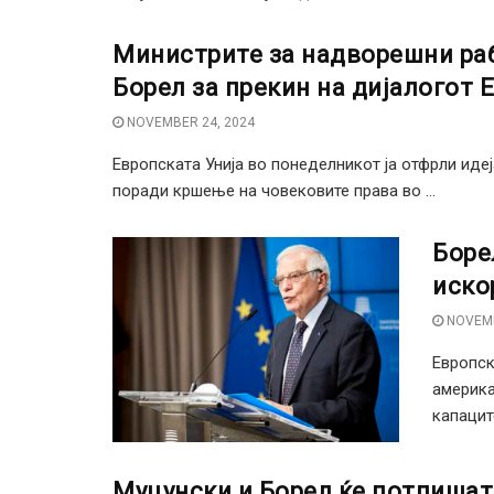
Министрите за надворешни раб
Борел за прекин на дијалогот 
NOVEMBER 24, 2024
Европската Унија во понеделникот ја отфрли иде
поради кршење на човековите права во ...
Боре
иско
NOVEMB
Европск
америка
капаците
Муцунски и Борел ќе потпишат