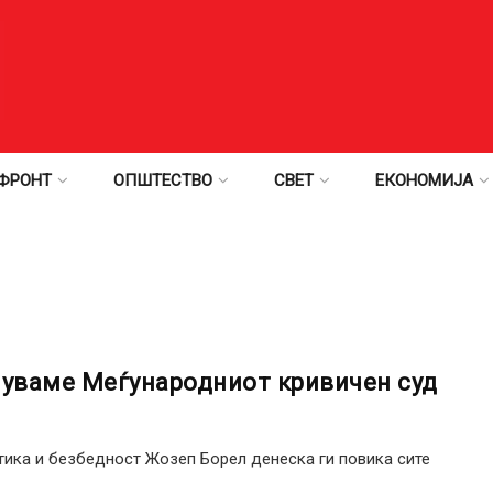
ФРОНТ
ОПШТЕСТВО
СВЕТ
ЕКОНОМИЈА
пуваме Меѓународниот кривичен суд
тика и безбедност Жозеп Борел денеска ги повика сите