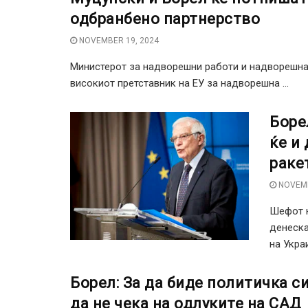
одбранбено партнерство
NOVEMBER 19, 2024
Министерот за надворешни работи и надворешна 
високиот претставник на ЕУ за надворешна ...
Боре
ќе и
раке
NOVEMB
Шефот н
денеска
на Украи
Борел: За да биде политичка с
да не чека на одлуките на САД