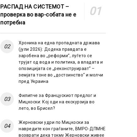
РАСПАД НА СИСТЕМОТ –
проверка во вар-собата не е
потребна
Хроника на една пропадната држава
(јули 2026): Додека правдата е
заробена во „реформи“, луѓето се
трујат од вода и политика, а владата и
опозицијата се „реконструираат“ –
земјата тоне во „достоинство“ и молчи
пред Украина
Филипче за Францускиот предлог и
Мицкоски: Кој оди на екскурзија во
лето, во Брисел?
Жерновски удри по Мицкоски за
навредите кон граѓаните, ВМРО-ДПМНЕ
возврати дека токму Жерновски живее