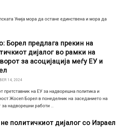
пската Унија мора да остане единствена и мора да
о: Борел предлага прекин на
тичкиот дијалог во рамки на
ворот за асоцијација меѓу ЕУ и
ел
ER 14, 2024
т претставник на ЕУ за надворешна политика и
ост Жосеп Борел в понеделник на заседанието на
 за надворешни работи ...
ине политичкиот дијалог со Израел