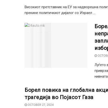
Високиот претставник на ЕУ за надворешна поли
прекине политичкиот дијалог со Израел ...
Боре
непр
запл
избо
OCTOBE
Луѓето 
приврза
нивната 
Борел повика на глобална акци
трагедија во Појасот Газа
OCTOBER 27, 2024