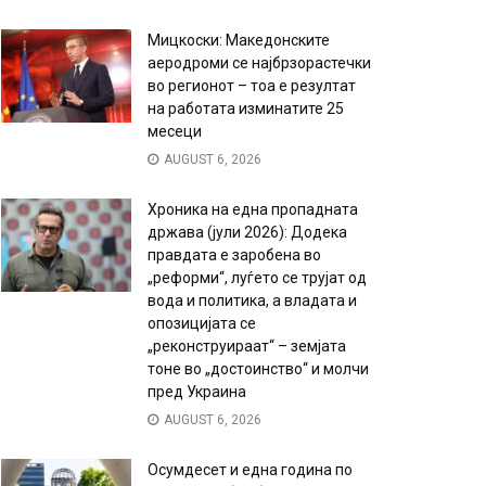
Мицкоски: Македонските
аеродроми се најбрзорастечки
во регионот – тоа е резултат
на работата изминатите 25
месеци
AUGUST 6, 2026
Хроника на една пропадната
држава (јули 2026): Додека
правдата е заробена во
„реформи“, луѓето се трујат од
вода и политика, а владата и
опозицијата се
„реконструираат“ – земјата
тоне во „достоинство“ и молчи
пред Украина
AUGUST 6, 2026
Осумдесет и една година по