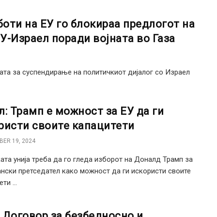
оти на ЕУ го блокираа предлогот на
ЕУ-Израел поради војната во Газа
јата за суспендирање на политичкиот дијалог со Израел
л: Трамп е можност за ЕУ да ги
ристи своите капацитети
ER 19, 2024
ата унија треба да го гледа изборот на Доналд Трамп за
нски претседател како можност да ги искористи своите
ти ...
 Договор за безбедносно и