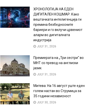
ХРОНОЛОГИЈА НА ЕДЕН
ДИГИТАЛЕН КОШМАР: Како
вештачката интелигенција ги
премина безбедносните
бариери и го вклучи црвениот
аларм во дигиталната
индустрија
JULY 31, 2026
Премиерата на „Три сестри“ во
МНТ со превод на англиски
јазик
JULY 31, 2026
Митева: На 16 август уште еден
голем настан во Струмица за
35 години независност
JULY 30, 2026