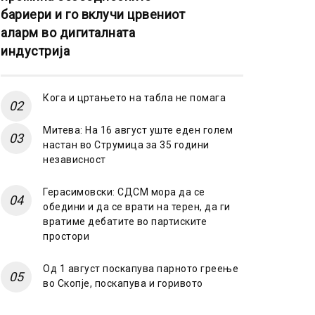
бариери и го вклучи црвениот
аларм во дигиталната
индустрија
Кога и цртањето на табла не помага
Митева: На 16 август уште еден голем
настан во Струмица за 35 години
независност
Герасимовски: СДСМ мора да се
обедини и да се врати на терен, да ги
вратиме дебатите во партиските
простори
Од 1 август поскапува парното греење
во Скопје, поскапува и горивото