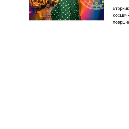
Вторник
космичк
површна 