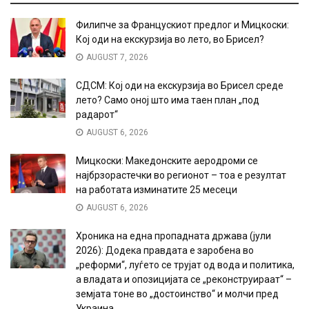
Филипче за Францускиот предлог и Мицкоски:
Кој оди на екскурзија во лето, во Брисел?
AUGUST 7, 2026
СДСМ: Кој оди на екскурзија во Брисел среде
лето? Само оној што има таен план „под
радарот“
AUGUST 6, 2026
Мицкоски: Македонските аеродроми се
најбрзорастечки во регионот – тоа е резултат
на работата изминатите 25 месеци
AUGUST 6, 2026
Хроника на една пропадната држава (јули
2026): Додека правдата е заробена во
„реформи“, луѓето се трујат од вода и политика,
а владата и опозицијата се „реконструираат“ –
земјата тоне во „достоинство“ и молчи пред
Украина