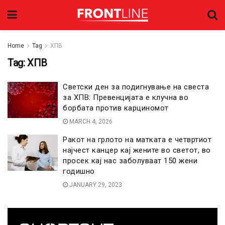
Home
Tag
ХПВ
Tag:
ХПВ
Светски ден за подигнување на свеста
за ХПВ: Превенцијата е клучна во
борбата против карциномот
MARCH 4, 2026
Ракот на грлото на матката е четвртиот
најчест канцер кај жените во светот, во
просек кај нас заболуваат 150 жени
годишно
JANUARY 29, 2023