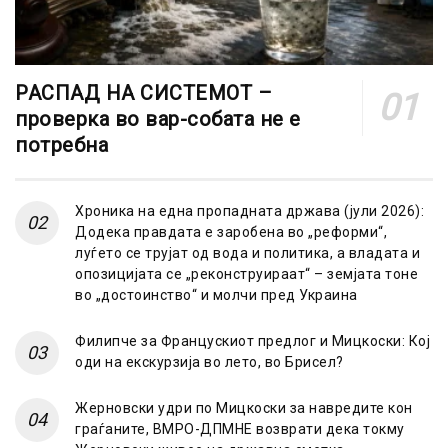
РАСПАД НА СИСТЕМОТ –
проверка во вар-собата не е
потребна
Хроника на една пропадната држава (јули 2026):
Додека правдата е заробена во „реформи“,
луѓето се трујат од вода и политика, а владата и
опозицијата се „реконструираат“ – земјата тоне
во „достоинство“ и молчи пред Украина
Филипче за Францускиот предлог и Мицкоски: Кој
оди на екскурзија во лето, во Брисел?
Жерновски удри по Мицкоски за навредите кон
граѓаните, ВМРО-ДПМНЕ возврати дека токму