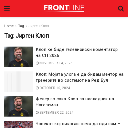
Home
Tag
Јирген Клоп
Tag:
Јирген Клоп
Клоп ќе биде телевизиски коментатор
на СП 2026
NOVEMBER 14, 2025
Клоп: Мојата улога е да бидам ментор на
тренерите во системот на Ред Бул
OCTOBER 10, 2024
Фелер го сака Клоп за наследник на
Нагелсман
SEPTEMBER 22, 2024
Човекот кој никогаш нема да оди сам –