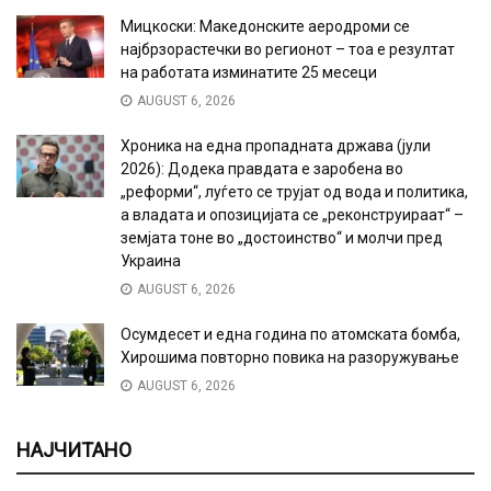
Мицкоски: Македонските аеродроми се
најбрзорастечки во регионот – тоа е резултат
на работата изминатите 25 месеци
AUGUST 6, 2026
Хроника на една пропадната држава (јули
2026): Додека правдата е заробена во
„реформи“, луѓето се трујат од вода и политика,
а владата и опозицијата се „реконструираат“ –
земјата тоне во „достоинство“ и молчи пред
Украина
AUGUST 6, 2026
Осумдесет и една година по атомската бомба,
Хирошима повторно повика на разоружување
AUGUST 6, 2026
НАЈЧИТАНО