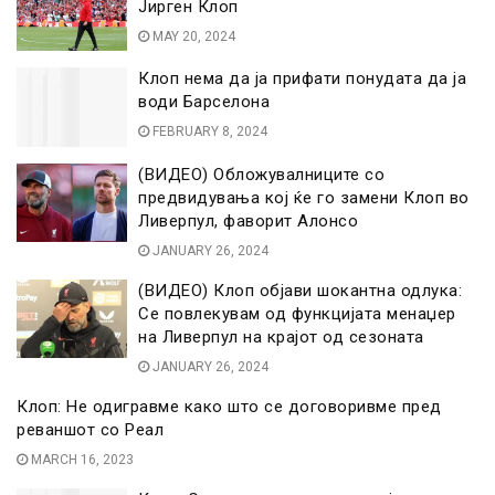
Јирген Клоп
MAY 20, 2024
Клоп нема да ја прифати понудата да ја
води Барселона
FEBRUARY 8, 2024
(ВИДЕО) Обложувалниците со
предвидувања кој ќе го замени Клоп во
Ливерпул, фаворит Алонсо
JANUARY 26, 2024
(ВИДЕО) Клоп објави шокантна одлука:
Се повлекувам од функцијата менаџер
на Ливерпул на крајот од сезоната
JANUARY 26, 2024
Клоп: Не одигравме како што се договоривме пред
реваншот со Реал
MARCH 16, 2023