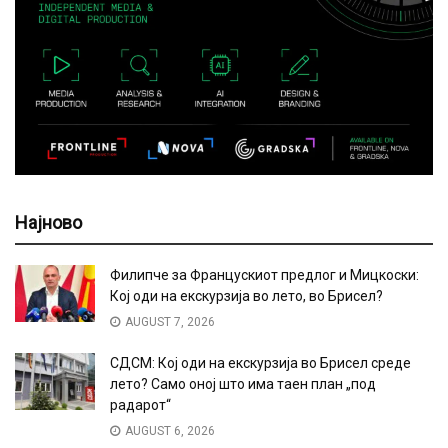
Најново
Филипче за Францускиот предлог и Мицкоски:
Кој оди на екскурзија во лето, во Брисел?
AUGUST 7, 2026
СДСМ: Кој оди на екскурзија во Брисел среде
лето? Само оној што има таен план „под
радарот“
AUGUST 6, 2026