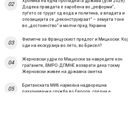
Хроника на една пропадната држава (јули 2026):
Додека правдата е заробена во „реформи“,
луѓето се трујат од вода и политика, а владата и
опозицијата се „реконструираат“ – земјата тоне
во „достоинство“ и молчи пред Украина
Филипче за Францускиот предлог и Мицкоски: Кој
оди на екскурзија во лето, во Брисел?
Жерновски удри по Мицкоски за навредите кон
граѓаните, ВМРО-ДПМНЕ возврати дека токму
Жерновски живее на државна сметка
Британската МИ6 најмоќна надворешна
разузнавачка служба во Европа, следна е
француската