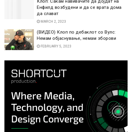
Клоп: Сакам навивачите да дојдат на
Енфилд возбудени и да се врата дома
да слават
MARCH 2, 2023
(ВИДЕО) Клоп по дебаклот со Вулс:
Немам објаснување, немам зборови
FEBRUARY 5, 2023