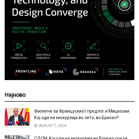
Најново
Филипче за Францускиот предлог и Мицкоски:
Кој оди на екскурзија во лето, во Брисел?
AUGUST 7, 2026
СДСМ: Кој оди на екскурзија во Брисел среде