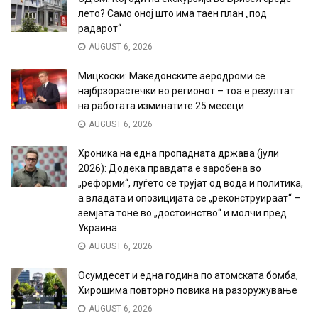
лето? Само оној што има таен план „под
радарот“
AUGUST 6, 2026
Мицкоски: Македонските аеродроми се
најбрзорастечки во регионот – тоа е резултат
на работата изминатите 25 месеци
AUGUST 6, 2026
Хроника на една пропадната држава (јули
2026): Додека правдата е заробена во
„реформи“, луѓето се трујат од вода и политика,
а владата и опозицијата се „реконструираат“ –
земјата тоне во „достоинство“ и молчи пред
Украина
AUGUST 6, 2026
Осумдесет и една година по атомската бомба,
Хирошима повторно повика на разоружување
AUGUST 6, 2026