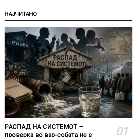
НАЈЧИТАНО
РАСПАД НА СИСТЕМОТ –
проверка во вар-собата не е