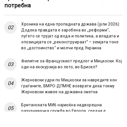
потребна
Хроника на една пропадната држава (јули 2026):
Додека правдата е заробена во „реформи“,
луѓето се трујат од вода и политика, а владата и
опозицијата се „реконструираат“ – земјата тоне
во „достоинство“ и молчи пред Украина
Филипче за Францускиот предлог и Мицкоски: Кој
оди на екскурзија во лето, во Брисел?
Жерновски удри по Мицкоски за навредите кон
граѓаните, ВМРО-ДПМНЕ возврати дека токму
Жерновски живее на државна сметка
Британската МИ6 најмоќна надворешна
разузнавачка служба во Европа, следна е
француската