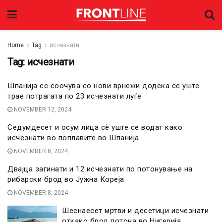
Home
Tag
исчезнати
Tag:
исчезнати
Шпанија се соочува со нови врнежи додека се уште
трае потрагата по 23 исчезнати луѓе
NOVEMBER 12, 2024
Седумдесет и осум лица сè уште се водат како
исчезнати во поплавите во Шпанија
NOVEMBER 8, 2024
Двајца загинати и 12 исчезнати по потонување на
рибарски брод во Јужна Кореја
NOVEMBER 8, 2024
Шеснаесет мртви и десетици исчезнати
откако брод потона во Нигерија