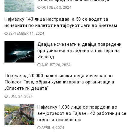
OCTOBER 3, 2024
Најмалку 143 лица настрадаа, а 58 се водат за
исчезнати по налетот на тајфунот Јаги во Виетнам
SEPTEMBER 11, 2024
Двајца исчезнати и двајца повредени
при уривање на ледената пештера на
Исланд
AUGUST 26, 2024
Повеќе од 20.000 палестински деца исчезнаа во
Појасот Газа, објави хуманитарната организација
„Спасете ги децата“
JUNE 24, 2024
Најмалку 1.038 лица се поврдени во
земјотресот во Тајван , 42 работници се
водат за исчезнати
APRIL 4, 2024