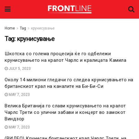
Home
Tag
крунисување
Tag:
крунисување
Шкотска со голема процесија ќе го одбележи
крунисувањето на кралот Чарлс и кралицата Камила
JULY 5, 2023
Околу 14 милиони гледачи го следеа крунисувањето на
британскиот крал на каналите на Би-Би-Си
MAY 7, 2023
Велика Британија го слави крунисувањето на кралот
Чарлс Трети со улични забави и концерт во замокот
Виндзор
MAY 7, 2023
(ВИДЕО) Крунисан британскиот крал Чарлс Трети, на