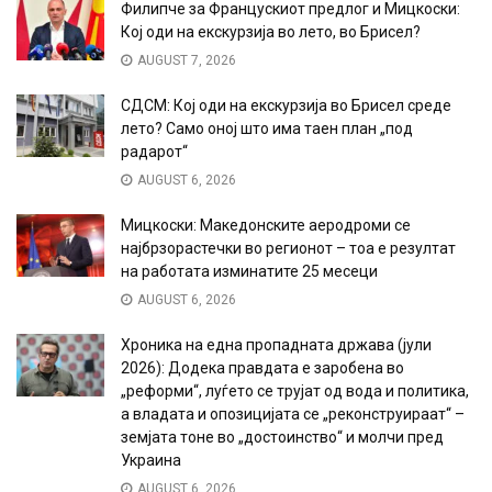
Филипче за Францускиот предлог и Мицкоски:
Кој оди на екскурзија во лето, во Брисел?
AUGUST 7, 2026
СДСМ: Кој оди на екскурзија во Брисел среде
лето? Само оној што има таен план „под
радарот“
AUGUST 6, 2026
Мицкоски: Македонските аеродроми се
најбрзорастечки во регионот – тоа е резултат
на работата изминатите 25 месеци
AUGUST 6, 2026
Хроника на една пропадната држава (јули
2026): Додека правдата е заробена во
„реформи“, луѓето се трујат од вода и политика,
а владата и опозицијата се „реконструираат“ –
земјата тоне во „достоинство“ и молчи пред
Украина
AUGUST 6, 2026