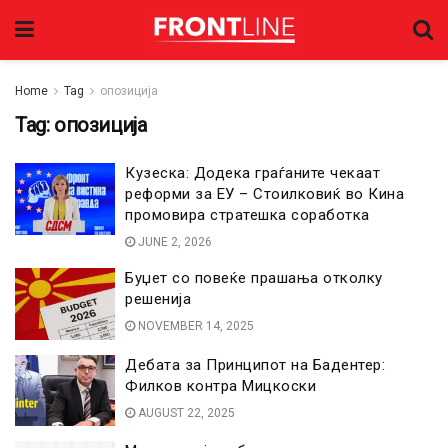
Home
Tag
опозиција
Tag:
опозиција
Кузеска: Додека граѓаните чекаат
реформи за ЕУ – Стоилковиќ во Кина
промовира стратешка соработка
JUNE 2, 2026
Буџет со повеќе прашања отколку
решенија
NOVEMBER 14, 2025
Дебата за Принципот на Бадентер:
Филков контра Мицкоски
AUGUST 22, 2025