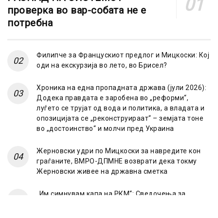
проверка во вар-собата не е
потребна
Филипче за Францускиот предлог и Мицкоски: Кој
оди на екскурзија во лето, во Брисел?
Хроника на една пропадната држава (јули 2026):
Додека правдата е заробена во „реформи“,
луѓето се трујат од вода и политика, а владата и
опозицијата се „реконструираат“ – земјата тоне
во „достоинство“ и молчи пред Украина
Жерновски удри по Мицкоски за навредите кон
граѓаните, ВМРО-ДПМНЕ возврати дека токму
Жерновски живее на државна сметка
„Им симнувам капа на РКМ“: Сведочења за
случајот „Мазут“