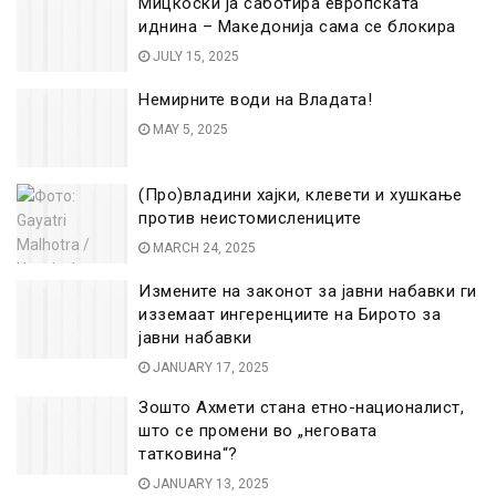
Мицкоски ја саботира европската
иднина – Македонија сама се блокира
JULY 15, 2025
Немирните води на Владата!
MAY 5, 2025
(Про)владини хајки, клевети и хушкање
против неистомислениците
MARCH 24, 2025
Измените на законот за јавни набавки ги
изземаат ингеренциите на Бирото за
јавни набавки
JANUARY 17, 2025
Зошто Ахмети стана етно-националист,
што се промени во „неговата
татковина“?
JANUARY 13, 2025