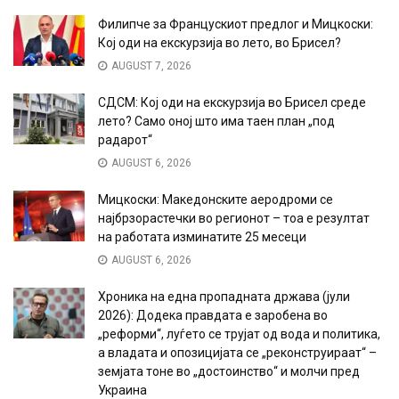
Филипче за Францускиот предлог и Мицкоски:
Кој оди на екскурзија во лето, во Брисел?
AUGUST 7, 2026
СДСМ: Кој оди на екскурзија во Брисел среде
лето? Само оној што има таен план „под
радарот“
AUGUST 6, 2026
Мицкоски: Македонските аеродроми се
најбрзорастечки во регионот – тоа е резултат
на работата изминатите 25 месеци
AUGUST 6, 2026
Хроника на една пропадната држава (јули
2026): Додека правдата е заробена во
„реформи“, луѓето се трујат од вода и политика,
а владата и опозицијата се „реконструираат“ –
земјата тоне во „достоинство“ и молчи пред
Украина