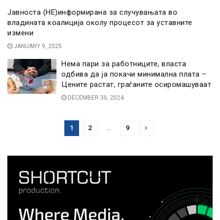
Јавноста (НЕ)информирана за случувањата во
владината коалиција околу процесот за уставните
измени
JANUARY 9, 2025
Нема пари за работниците, власта
одбива да ја покачи минимална плата –
Цените растат, граѓаните осиромашуваат
DECEMBER 30, 2024
1
2
…
9