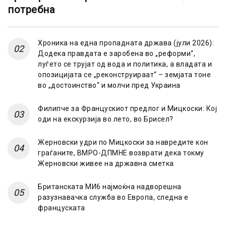
потребна
Хроника на една пропадната држава (јули 2026):
Додека правдата е заробена во „реформи“,
луѓето се трујат од вода и политика, а владата и
опозицијата се „реконструираат“ – земјата тоне
во „достоинство“ и молчи пред Украина
Филипче за Францускиот предлог и Мицкоски: Кој
оди на екскурзија во лето, во Брисел?
Жерновски удри по Мицкоски за навредите кон
граѓаните, ВМРО-ДПМНЕ возврати дека токму
Жерновски живее на државна сметка
Британската МИ6 најмоќна надворешна
разузнавачка служба во Европа, следна е
француската