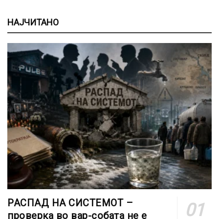
НАЈЧИТАНО
РАСПАД НА СИСТЕМОТ –
проверка во вар-собата не е