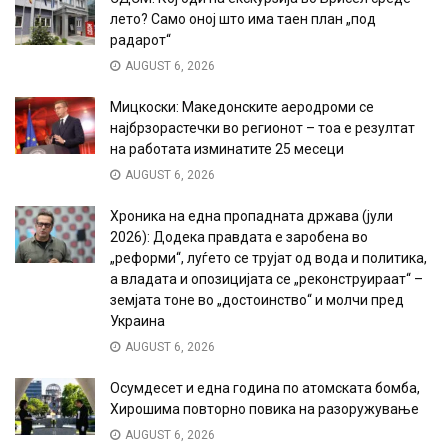
лето? Само оној што има таен план „под
радарот“
AUGUST 6, 2026
Мицкоски: Македонските аеродроми се
најбрзорастечки во регионот – тоа е резултат
на работата изминатите 25 месеци
AUGUST 6, 2026
Хроника на една пропадната држава (јули
2026): Додека правдата е заробена во
„реформи“, луѓето се трујат од вода и политика,
а владата и опозицијата се „реконструираат“ –
земјата тоне во „достоинство“ и молчи пред
Украина
AUGUST 6, 2026
Осумдесет и една година по атомската бомба,
Хирошима повторно повика на разоружување
AUGUST 6, 2026