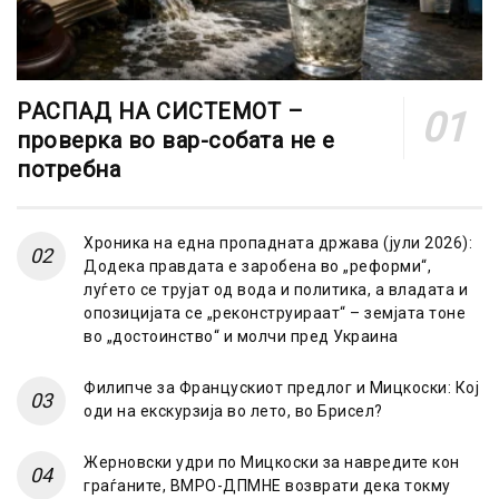
РАСПАД НА СИСТЕМОТ –
проверка во вар-собата не е
потребна
Хроника на една пропадната држава (јули 2026):
Додека правдата е заробена во „реформи“,
луѓето се трујат од вода и политика, а владата и
опозицијата се „реконструираат“ – земјата тоне
во „достоинство“ и молчи пред Украина
Филипче за Францускиот предлог и Мицкоски: Кој
оди на екскурзија во лето, во Брисел?
Жерновски удри по Мицкоски за навредите кон
граѓаните, ВМРО-ДПМНЕ возврати дека токму