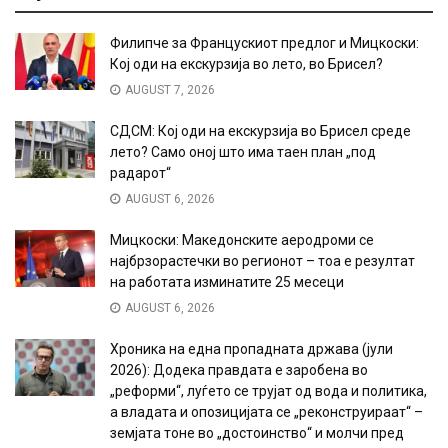
Филипче за Францускиот предлог и Мицкоски:
Кој оди на екскурзија во лето, во Брисел?
AUGUST 7, 2026
СДСМ: Кој оди на екскурзија во Брисел среде
лето? Само оној што има таен план „под
радарот“
AUGUST 6, 2026
Мицкоски: Македонските аеродроми се
најбрзорастечки во регионот – тоа е резултат
на работата изминатите 25 месеци
AUGUST 6, 2026
Хроника на една пропадната држава (јули
2026): Додека правдата е заробена во
„реформи“, луѓето се трујат од вода и политика,
а владата и опозицијата се „реконструираат“ –
земјата тоне во „достоинство“ и молчи пред