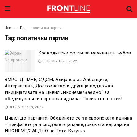
Home
Tag
политички партии
Tag:
политички партии
Крокодилски солзи за мечкината љубов
DECEMBER 28, 2022
ВМРО-ДПМНЕ, СДСМ, Алијанса за Албанците,
Алтернатива, Достоинство и други ја поддржаа
Иницијативата на Цивил „Инсиеме/Заедно“ за
обединување и европска иднина. Повикот е во тек!
DECEMBER 18, 2022
Цивил до партиите: Обединете се за европската иднина
– прифатете ја и споделете ја македонската верзија на
ИНСИЕМЕ/ЗАЕДНО на Тото Кутуњо