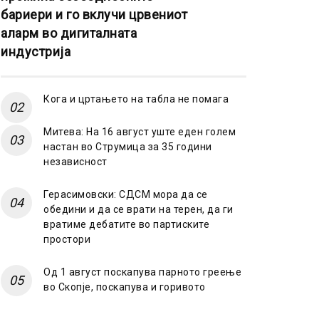
бариери и го вклучи црвениот
аларм во дигиталната
индустрија
Кога и цртањето на табла не помага
Митева: На 16 август уште еден голем
настан во Струмица за 35 години
независност
Герасимовски: СДСМ мора да се
обедини и да се врати на терен, да ги
вратиме дебатите во партиските
простори
Од 1 август поскапува парното греење
во Скопје, поскапува и горивото