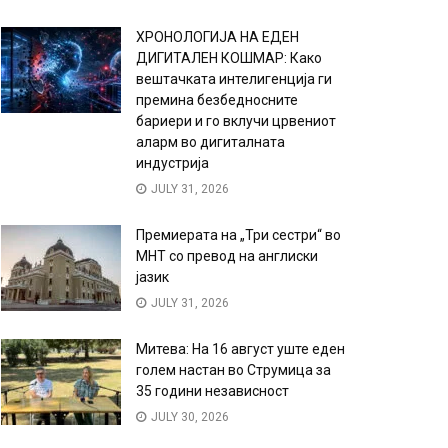
ХРОНОЛОГИЈА НА ЕДЕН
ДИГИТАЛЕН КОШМАР: Како
вештачката интелигенција ги
премина безбедносните
бариери и го вклучи црвениот
аларм во дигиталната
индустрија
JULY 31, 2026
Премиерата на „Три сестри“ во
МНТ со превод на англиски
јазик
JULY 31, 2026
Митева: На 16 август уште еден
голем настан во Струмица за
35 години независност
JULY 30, 2026