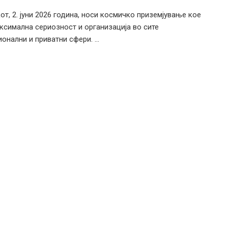
от, 2. јуни 2026 година, носи космичко приземјување кое
ксимална сериозност и организација во сите
онални и приватни сфери. ...