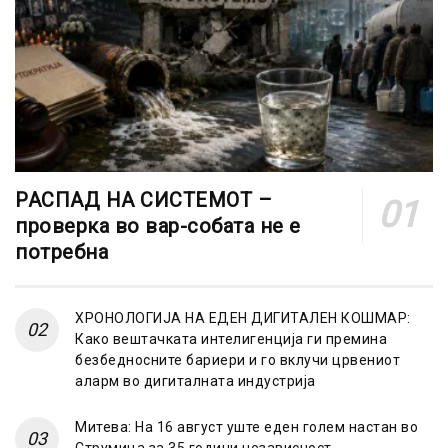
РАСПАД НА СИСТЕМОТ –
проверка во вар-собата не е
потребна
ХРОНОЛОГИЈА НА ЕДЕН ДИГИТАЛЕН КОШМАР:
Како вештачката интелигенција ги премина
безбедносните бариери и го вклучи црвениот
аларм во дигиталната индустрија
Митева: На 16 август уште еден голем настан во