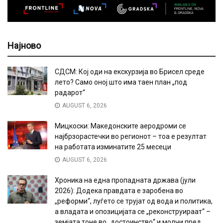
Најново
СДСМ: Кој оди на екскурзија во Брисел среде
лето? Само оној што има таен план „под
радарот“
AUGUST 6, 2026
Мицкоски: Македонските аеродроми се
најбрзорастечки во регионот – тоа е резултат
на работата изминатите 25 месеци
AUGUST 6, 2026
Хроника на една пропадната држава (јули
2026): Додека правдата е заробена во
„реформи“, луѓето се трујат од вода и политика,
а владата и опозицијата се „реконструираат“ –
земјата тоне во „достоинство“ и молчи пред