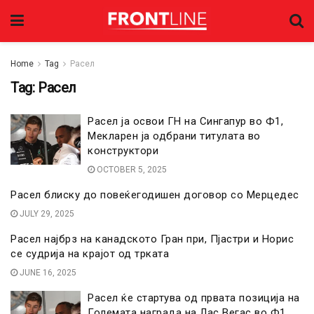
Home
Tag
Расел
Tag:
Расел
Расел ја освои ГН на Сингапур во Ф1,
Мекларен ја одбрани титулата во
конструктори
OCTOBER 5, 2025
Расел блиску до повеќегодишен договор со Мерцедес
JULY 29, 2025
Расел најбрз на канадското Гран при, Пјастри и Норис
се судрија на крајот од трката
JUNE 16, 2025
Расел ќе стартува од првата позиција на
Големата награда на Лас Вегас во Ф1