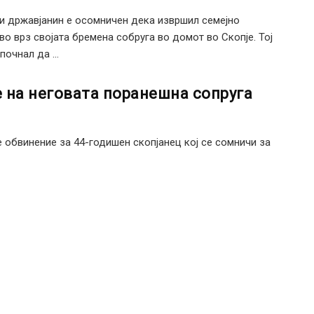
и државјанин е осомничен дека извршил семејно
во врз својата бремена собруга во домот во Скопје. Тој
почнал да ...
 на неговата поранешна сопруга
 обвинение за 44-годишен скопјанец кој се сомничи за