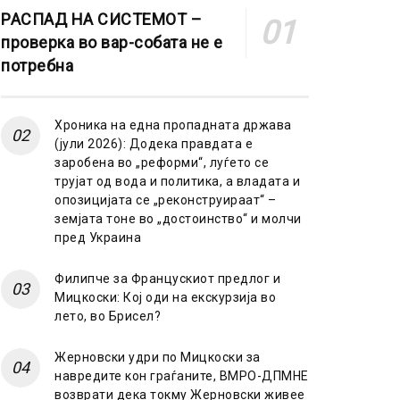
РАСПАД НА СИСТЕМОТ –
проверка во вар-собата не е
потребна
Хроника на една пропадната држава
(јули 2026): Додека правдата е
заробена во „реформи“, луѓето се
трујат од вода и политика, а владата и
опозицијата се „реконструираат“ –
земјата тоне во „достоинство“ и молчи
пред Украина
Филипче за Францускиот предлог и
Мицкоски: Кој оди на екскурзија во
лето, во Брисел?
Жерновски удри по Мицкоски за
навредите кон граѓаните, ВМРО-ДПМНЕ
возврати дека токму Жерновски живее