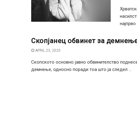
Хрватск
насилст
најпрво 
Скопјанец обвинет за демнење
APRIL 23, 2025
Скопското основно јавно обвинителство поднесе
демнење, односно поради тоа што ја следел ...