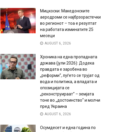
Мицкоски: Македонските
аеродроми се најбрзорастечки
во регионот – тоа е резултат
на работата изминатите 25
месеци
AUGUST 6, 2026
Хроника на една пропадната
држава (јули 2026): Додека
правдата е заробена во
„реформи“, луѓето се трујат од
вода и политика, а владата и
опозицијата се
„реконструираат“ – земјата
тоне во „достоинство“ и молчи
пред Украина
AUGUST 6, 2026
Осумдесет и една година по