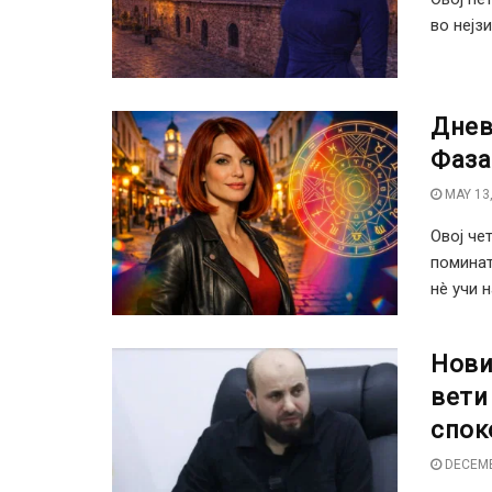
во нејзи
Днев
Фаза
MAY 13,
Овој че
поминат
нè учи на
Нови
вети
спок
DECEMB