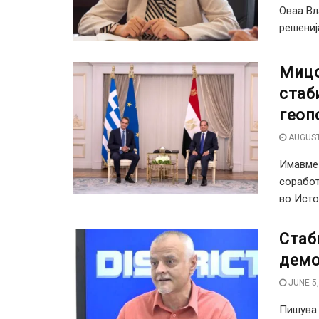
Оваа Вл
решениј
Мицо
стаб
геоп
AUGUST
Имавме 
соработ
во Исто
Стаб
демо
JUNE 5,
Пишува