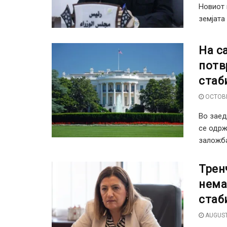
Новиот 
земјата 
На с
потв
стаб
OCTOBE
Во заед
се одрж
заложба
Трен
нема
стаб
AUGUST