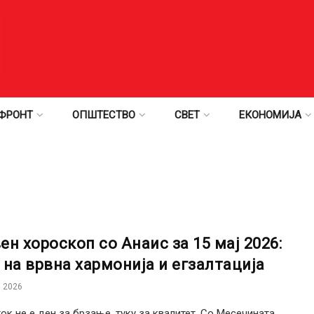
ФРОНТ
ОПШТЕСТВО
СВЕТ
ЕКОНОМИЈА
ен хороскоп со Анаис за 15 мај 2026:
 на врвна хармонија и егзалтација
 2026
ток не е ден за брзање, туку за квалитет. Со Месечината