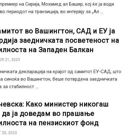
премиер на Сирија, Мохамед ал Башир, кој ќе ја води
во периодот на транзиција, во интервју за „Ал ...
амитот во Вашингтон, САД и ЕУ ја
рдија заедничката посветеност на
илноста на Западен Балкан
R 21, 2023
ничката декларација на крајот од самитот ЕУ-САД, што
а синоќа во Вашингтон, беше потврдена заедничката
 за стабилност ...
чевска: Како министер никогаш
 да ја доведам во прашање
илноста на пензискиот фонд
 20, 2023