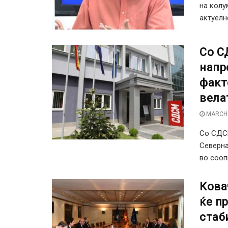
на колу
актуелно
Со С
напр
факт
вела
MARCH 
Со СДСМ
Северна
во соопш
Кова
ќе п
стаб