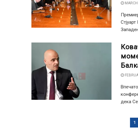
MARCH 
Премиер
Стјуарт
Западен
Кова
моме
Балк
FEBRUA
Впечато
конфере
дека Се
1