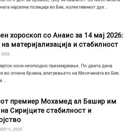
ната најсилна позиција во Бик, колективниот дух ...
ен хороскоп со Анаис за 14 мај 2026:
 на материјализација и стабилност
 2026
тврток носи неопходно приземјување. По двата дена
и во огнена брзина, влегувањето на Месечината во Бик
 ...
от премиер Мохамед ал Башир им
 на Сиријците стабилност и
ојство
ER 11, 2024