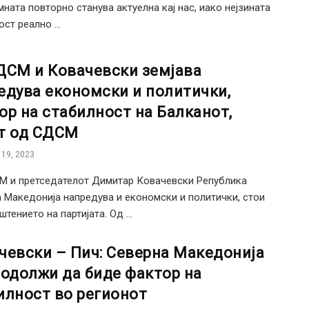
мната повторно станува актуелна кај нас, иако нејзината
ст реално ...
ДСМ и Ковачевски земјава
едува економски и политички,
ор на стабилност на Балканот,
т од СДСМ
19, 2023
 и претседателот Димитар Ковачевски Република
 Македонија напредува и економски и политички, стои
тението на партијата. Од ...
чевски – Пич: Северна Македонија
родолжи да биде фактор на
илност во регионот