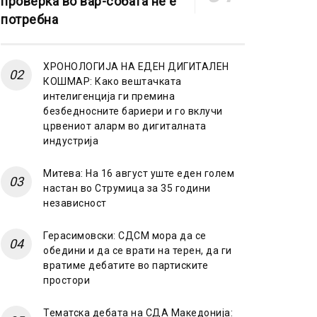
проверка во вар-собата не е
потребна
ХРОНОЛОГИЈА НА ЕДЕН ДИГИТАЛЕН
КОШМАР: Како вештачката
интелигенција ги премина
безбедносните бариери и го вклучи
црвениот аларм во дигиталната
индустрија
Митева: На 16 август уште еден голем
настан во Струмица за 35 години
независност
Герасимовски: СДСМ мора да се
обедини и да се врати на терен, да ги
вратиме дебатите во партиските
простори
Тематска дебата на СДА Македонија: