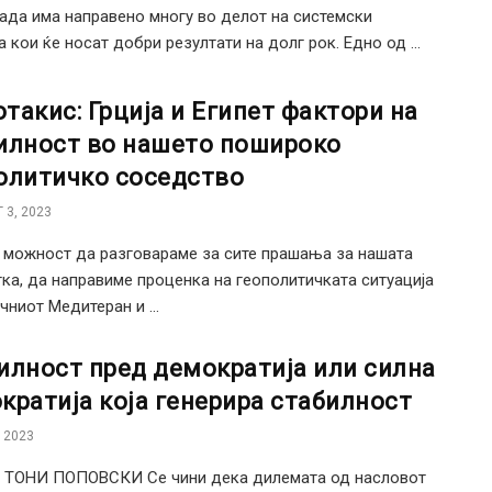
ада има направено многу во делот на системски
а кои ќе носат добри резултати на долг рок. Едно од ...
такис: Грција и Египет фактори на
илност во нашето пошироко
олитичко соседство
 3, 2023
можност да разговараме за сите прашања за нашата
ка, да направиме проценка на геополитичката ситуација
чниот Медитеран и ...
илност пред демократија или силна
кратија која генерира стабилност
 2023
: ТОНИ ПОПОВСКИ Се чини дека дилемата од насловот