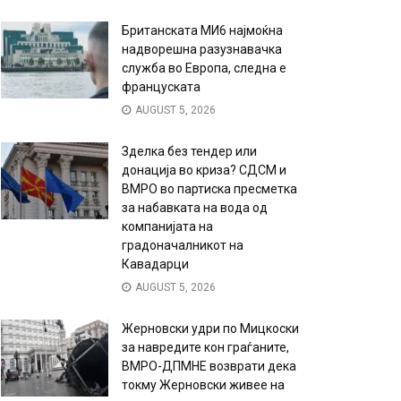
Британската МИ6 најмоќна
надворешна разузнавачка
служба во Европа, следна е
француската
AUGUST 5, 2026
Зделка без тендер или
донација во криза? СДСМ и
ВМРО во партиска пресметка
за набавката на вода од
компанијата на
градоначалникот на
Кавадарци
AUGUST 5, 2026
Жерновски удри по Мицкоски
за навредите кон граѓаните,
ВМРО-ДПМНЕ возврати дека
токму Жерновски живее на