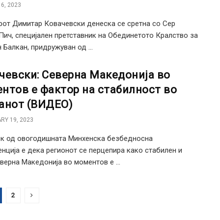
6, 2023
от Димитар Ковачевски денеска се сретна со Сер
 Пич, специјален претставник на Обединетото Кралство за
 Балкан, придружуван од ...
чевски: Северна Македонија во
нтов е фактор на стабилност во
анот (ВИДЕО)
RY 19, 2023
к од овогодишната Минхенска безбедносна
нција е дека регионот се перцепира како стабилен и
верна Македонија во моментов е ...
2