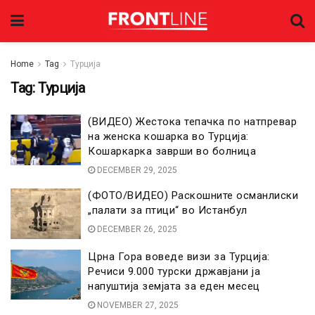
Home
Tag
Турција
Tag:
Турција
(ВИДЕО) Жестока тепачка по натпревар
на женска кошарка во Турција:
Кошаркарка заврши во болница
DECEMBER 29, 2025
(ФОТО/ВИДЕО) Раскошните османлиски
„палати за птици“ во Истанбул
DECEMBER 26, 2025
Црна Гора воведе визи за Турција:
Речиси 9.000 турски државјани ја
напуштија земјата за еден месец
NOVEMBER 27, 2025