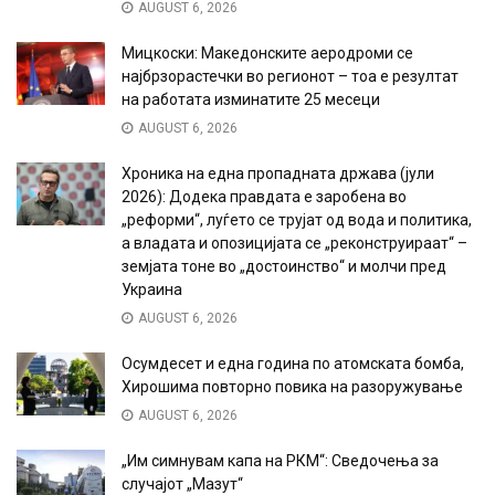
AUGUST 6, 2026
Мицкоски: Македонските аеродроми се
најбрзорастечки во регионот – тоа е резултат
на работата изминатите 25 месеци
AUGUST 6, 2026
Хроника на една пропадната држава (јули
2026): Додека правдата е заробена во
„реформи“, луѓето се трујат од вода и политика,
а владата и опозицијата се „реконструираат“ –
земјата тоне во „достоинство“ и молчи пред
Украина
AUGUST 6, 2026
Осумдесет и една година по атомската бомба,
Хирошима повторно повика на разоружување
AUGUST 6, 2026
„Им симнувам капа на РКМ“: Сведочења за
случајот „Мазут“