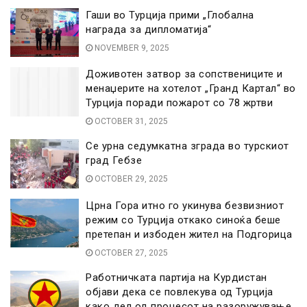
Гаши во Турција прими „Глобална
награда за дипломатија“
NOVEMBER 9, 2025
Доживотен затвор за сопствениците и
менаџерите на хотелот „Гранд Картал“ во
Турција поради пожарот со 78 жртви
OCTOBER 31, 2025
Се урна седумкатна зграда во турскиот
град Гебзе
OCTOBER 29, 2025
Црна Гора итно го укинува безвизниот
режим со Турција откако синоќа беше
претепан и избоден жител на Подгорица
OCTOBER 27, 2025
Работничката партија на Курдистан
објави дека се повлекува од Турција
како дел од процесот на разоружување