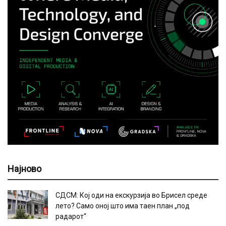
Најново
СДСМ: Кој оди на екскурзија во Брисел среде
лето? Само оној што има таен план „под
радарот“