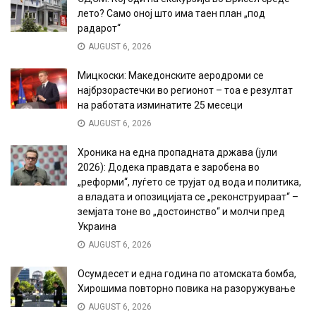
лето? Само оној што има таен план „под
радарот“
AUGUST 6, 2026
Мицкоски: Македонските аеродроми се
најбрзорастечки во регионот – тоа е резултат
на работата изминатите 25 месеци
AUGUST 6, 2026
Хроника на една пропадната држава (јули
2026): Додека правдата е заробена во
„реформи“, луѓето се трујат од вода и политика,
а владата и опозицијата се „реконструираат“ –
земјата тоне во „достоинство“ и молчи пред
Украина
AUGUST 6, 2026
Осумдесет и една година по атомската бомба,
Хирошима повторно повика на разоружување
AUGUST 6, 2026