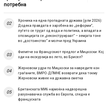
потребна
Хроника на една пропадната држава (јули 2026):
Додека правдата е заробена во „реформи“,
луѓето се трујат од вода и политика, а владата и
опозицијата се „реконструираат“ – земјата тоне
во „достоинство“ и молчи пред Украина
Филипче за Францускиот предлог и Мицкоски: Кој
оди на екскурзија во лето, во Брисел?
Жерновски удри по Мицкоски за навредите кон
граѓаните, ВМРО-ДПМНЕ возврати дека токму
Жерновски живее на државна сметка
Британската МИ6 најмоќна надворешна
разузнавачка служба во Европа, следна е
француската