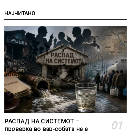
НАЈЧИТАНО
РАСПАД НА СИСТЕМОТ –
проверка во вар-собата не е