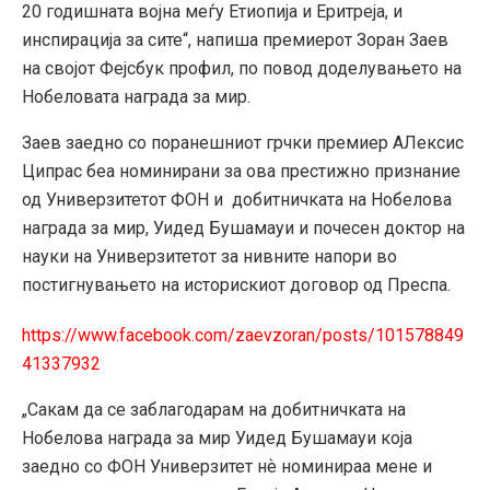
20 годишната војна меѓу Етиопија и Еритреја, и
инспирација за сите“, напиша премиерот Зоран Заев
на својот Фејсбук профил, по повод доделувањето на
Нобеловата награда за мир.
Заев заедно со поранешниот грчки премиер АЛексис
Ципрас беа номинирани за ова престижно признание
од Универзитетот ФОН и добитничката на Нобелова
награда за мир, Уидед Бушамауи и почесен доктор на
науки на Универзитетот за нивните напори во
постигнувањето на историскиот договор од Преспа.
https://www.facebook.com/zaevzoran/posts/101578849
41337932
„Сакам да се заблагодарам на добитничката на
Нобелова награда за мир Уидед Бушамауи која
заедно со ФОН Универзитет нѐ номинираа мене и