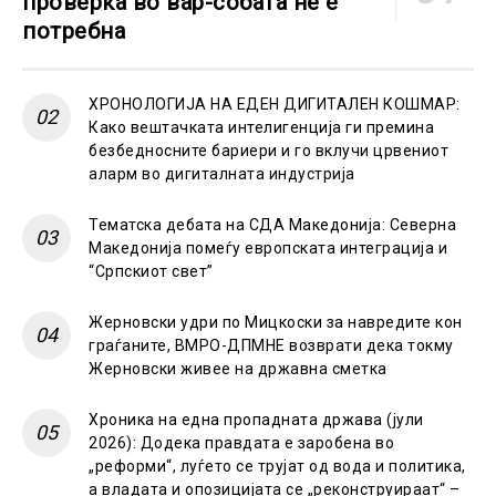
проверка во вар-собата не е
потребна
ХРОНОЛОГИЈА НА ЕДЕН ДИГИТАЛЕН КОШМАР:
Како вештачката интелигенција ги премина
безбедносните бариери и го вклучи црвениот
аларм во дигиталната индустрија
Тематска дебата на СДА Македонија: Северна
Македонија помеѓу европската интеграција и
“Српскиот свет”
Жерновски удри по Мицкоски за навредите кон
граѓаните, ВМРО-ДПМНЕ возврати дека токму
Жерновски живее на државна сметка
Хроника на една пропадната држава (јули
2026): Додека правдата е заробена во
„реформи“, луѓето се трујат од вода и политика,
а владата и опозицијата се „реконструираат“ –