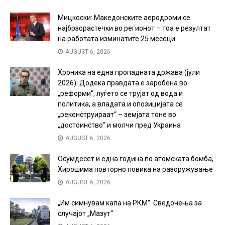
Мицкоски: Македонските аеродроми се
најбрзорастечки во регионот – тоа е резултат
на работата изминатите 25 месеци
AUGUST 6, 2026
Хроника на една пропадната држава (јули
2026): Додека правдата е заробена во
„реформи“, луѓето се трујат од вода и
политика, а владата и опозицијата се
„реконструираат“ – земјата тоне во
„достоинство“ и молчи пред Украина
AUGUST 6, 2026
Осумдесет и една година по атомската бомба,
Хирошима повторно повика на разоружување
AUGUST 6, 2026
„Им симнувам капа на РКМ“: Сведочења за
случајот „Мазут“