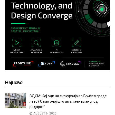
Најново
СДСМ: Кој оди на екскурзија во Брисел среде
лето? Само оној што има таен план „под
радарот“
AUGUST 6, 2026