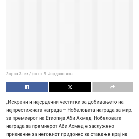
Зоран Заев / фото: Б. Јордановска
„Искрени и најсрдечни честитки за добивањето на
најпрестижната награда – Нобеловата награда за мир,
за премиерот на Етиопија Аби Ахмед. Нобеловата
награда за премиерот Аби Ахмед е заслужено
признание за неговиот придонес за ставање крај на