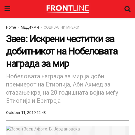
Home
МЕДИУМИ
СОЦИЈАЛНИ МРЕЖИ
Заев: Искрени честитки за
добитникот на Нобеловата
наградa за мир
Нобеловата награда за мир ја доби
премиерот на Етиопија, Аби Ахмед за
ставање крај на 20 годишната војна меѓу
Етиопија и Еритреја
October 11, 2019 12:43