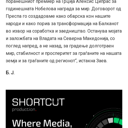
поранешниот премиер на Грција Алексис Ципрас за
годинешната Нобелова награда за мир. Договорот од
Преспа го создадовме како обврска кон нашите
народи и како порив за трансформација на Балканот
во извор на соработка и заедништво. Останува мојата
и заложбата на Владата на Северна Македонија, со
поглед напред, а не назад, за градење долготраен
мир, стабилност и просперитет за граѓаните на нашата
земја и за граѓаните од регионот“, истакна Заев.
Б. Ј.