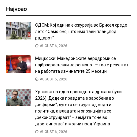
Најново
СДСМ: Кој оди на екскурзија во Брисел среде
лето? Само оној што има таен план „под
радарот“
AUGUST 6, 2026
Мицкоски: Македонските аеродроми се
најбрзорастечки во регионот – тоа е резултат
на работата изминатите 25 месеци
AUGUST 6, 2026
Хроника на една пропадната држава (јули
2026): Додека правдата е заробена во
„реформи“, луѓето се трујат од вода и
политика, а владата и опозицијата се
„реконструираат“ – земјата тоне во
„достоинство“ и молчи пред Украина
AUGUST 6, 2026