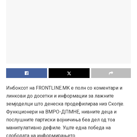
Инбоксот на FRONTLINE.MK е полн со коментари и
линкови до досетки и информации за лажните
земјоделци што денеска продефилираа низ Скопје.
Функционери на ВМРО-ДПМНЕ, нивните деца и
послушните партиски војничиња беа дел од тоа
манипулативно дефиле. Уште една победа на
слободата на информирањето.