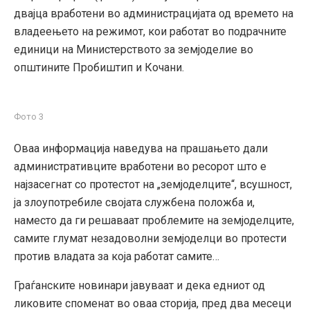
двајца вработени во администрацијата од времето на
владеењето на режимот, кои работат во подрачните
единици на Министерството за земјоделие во
општините Пробиштип и Кочани.
Фото 3
Оваа информација наведува на прашањето дали
административците вработени во ресорот што е
најзасегнат со протестот на „земјоделците“, всушност,
ја злоупотребиле својата службена положба и,
наместо да ги решаваат проблемите на земјоделците,
самите глумат незадоволни земјоделци во протести
против владата за која работат самите…
Граѓанските новинари јавуваат и дека едниот од
ликовите споменат во оваа сторија, пред два месеци