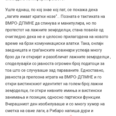
Уште еднаш, по кој знае кој пат, се покажа дека
„лагите имаат кратки нозе“… Позната е тактиката на
ВМРО-ДПМНЕ да спинува и манипулира, но по
протестот на лажните земјоделци, стана повеќе од
очигледно дека не е целосно прилагодена на новото
време на брзи комуникациски алатки. Така, онлајн
заедницата и граѓанските новинари успеаја многу
брзо да ги откријат и разобличат лажните земјоделци ,
споделувајќи со јавноста огромен број податоци за
тоа што се случуваше зад параваните. Едноставно,
јавноста ја препозна играта на ВМРО-ДПМНЕ и го
откри вистинскиот идентитет на голем број лажни
земјоделци, ги откри нивните имиња и вистински
занимања и позиции, односно партиски функции.
Вчерашниот ден изобилуваше и со многу хумор на
сметка на овие лаги, а Рибаро напиша дури и