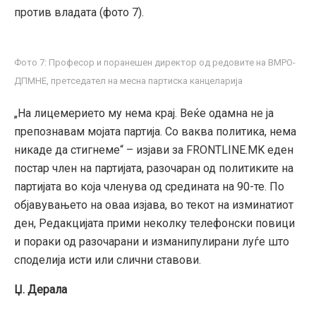
против владата (фото 7).
Фото 7: Професор и поранешен директор од редовите на ВМРО-
ДПМНЕ, претседател на месна партиска канцеларија
„На лицемерието му нема крај. Веќе одамна не ја
препознавам мојата партија. Со ваква политика, нема
никаде да стигнеме“ – изјави за FRONTLINE.MK еден
постар член на партијата, разочаран од политиките на
партијата во која членува од средината на 90-те. По
објавувањето на оваа изјава, во текот на изминатиот
ден, Редакцијата прими неколку телефонски повици
и пораки од разочарани и изманипулирани луѓе што
споделија исти или слични ставови.
Џ. Дерала