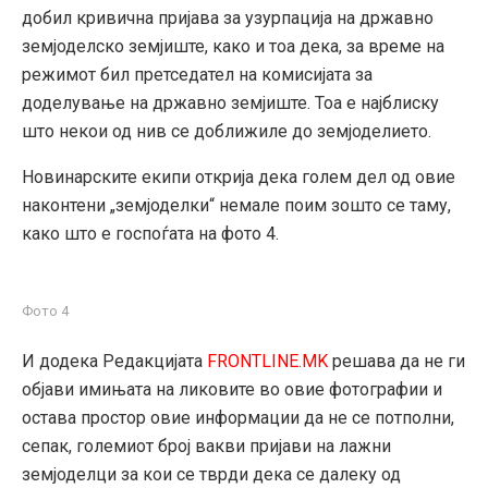
добил кривична пријава за узурпација на државно
земјоделско земјиште, како и тоа дека, за време на
режимот бил претседател на комисијата за
доделување на државно земјиште. Тоа е најблиску
што некои од нив се доближиле до земјоделието.
Новинарските екипи открија дека голем дел од овие
наконтени „земјоделки“ немале поим зошто се таму,
како што е госпоѓата на фото 4.
Фото 4
И додека Редакцијата
FRONTLINE.MK
решава да не ги
објави имињата на ликовите во овие фотографии и
остава простор овие информации да не се потполни,
сепак, големиот број вакви пријави на лажни
земјоделци за кои се тврди дека се далеку од