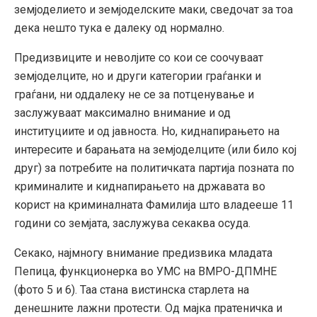
земјоделието и земјоделските маки, сведочат за тоа
дека нешто тука е далеку од нормално.
Предизвиците и неволјите со кои се соочуваат
земјоделците, но и други категории граѓанки и
граѓани, ни оддалеку не се за потценување и
заслужуваат максимално внимание и од
институциите и од јавноста. Но, киднапирањето на
интересите и барањата на земјоделците (или било кој
друг) за потребите на политичката партија позната по
криминалите и киднапирањето на државата во
корист на криминалната Фамилија што владееше 11
години со земјата, заслужува секаква осуда.
Секако, најмногу внимание предизвика младата
Пепица, функционерка во УМС на ВМРО-ДПМНЕ
(фото 5 и 6). Таа стана вистинска старлета на
денешните лажни протести. Од мајка пратеничка и