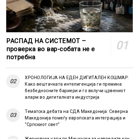
РАСПАД НА СИСТЕМОТ –
проверка во вар-собата не е
потребна
ХРОНОЛОГИЈА НА ЕДЕН ДИГИТАЛЕН КОШМАР:
Како вештачката интелигенција ги премина
безбедносните бариери и го вклучи црвениот
аларм во дигиталната индустрија
Тематска дебата на СДА Македонија: Северна
Македонија помеѓу европската интеграција и
“Српскиот свет”
Жерновски удри по Мицкоски за навредите кон