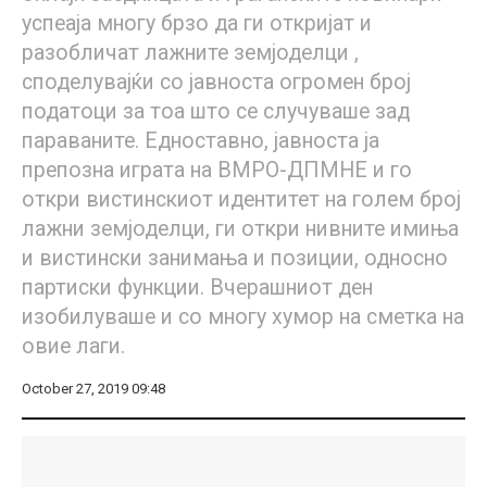
успеаја многу брзо да ги откријат и
разобличат лажните земјоделци ,
споделувајќи со јавноста огромен број
податоци за тоа што се случуваше зад
параваните. Едноставно, јавноста ја
препозна играта на ВМРО-ДПМНЕ и го
откри вистинскиот идентитет на голем број
лажни земјоделци, ги откри нивните имиња
и вистински занимања и позиции, односно
партиски функции. Вчерашниот ден
изобилуваше и со многу хумор на сметка на
овие лаги.
October 27, 2019 09:48