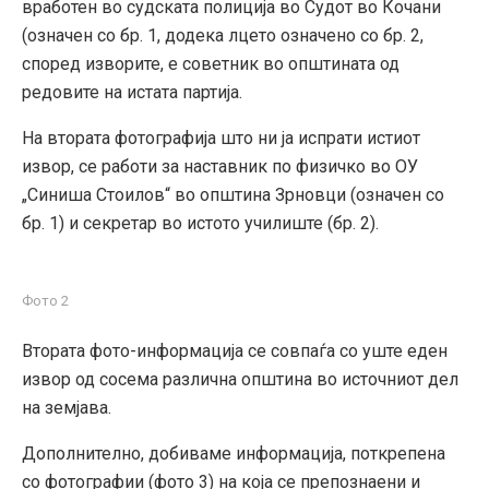
вработен во судската полиција во Судот во Кочани
(означен со бр. 1, додека лцето означено со бр. 2,
според изворите, е советник во општината од
редовите на истата партија.
На втората фотографија што ни ја испрати истиот
извор, се работи за наставник по физичко во ОУ
„Синиша Стоилов“ во општина Зрновци (означен со
бр. 1) и секретар во истото училиште (бр. 2).
Фото 2
Втората фото-информација се совпаѓа со уште еден
извор од сосема различна општина во источниот дел
на земјава.
Дополнително, добиваме информација, поткрепена
со фотографии (фото 3) на која се препознаени и