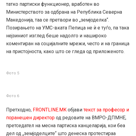
татко партиски функционер, вработен во
Министерството за одбрана на Република Северна
Македонија, таа се претвори во „земјоделка“.
Позирањето на УМС-вката Пепица не ѝ е туѓо, па така
нејзиниот изглед беше надолго и нашироко
коментиран на социјалните мрежи, често и на граница
на пристојноста, како што се гледа од приложеното.
Фото 5
Фото 6
Претходно,
FRONTLINE.MK
објави
текст за професор и
поранешен директор
од редовите на ВМРО-ДПМНЕ,
претседател на месна партиска канцеларија, кои беа
дел од „земјоделците“ што денеска протестираа