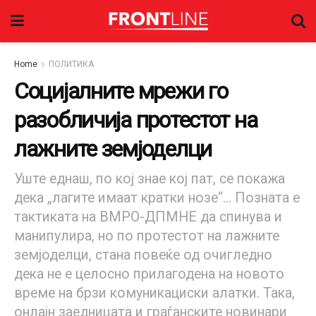
Home
ПОЛИТИКА
Социјалните мрежи го
разобличија протестот на
лажните земјоделци
Уште еднаш, по кој знае кој пат, се покажа
дека „лагите имаат кратки нозе“... Позната е
тактиката на ВМРО-ДПМНЕ да спинува и
манипулира, но по протестот на лажните
земјоделци, стана повеќе од очигледно
дека не е целосно прилагодена на новото
време на брзи комуникациски алатки. Така,
онлајн заедницата и граѓанските новинари