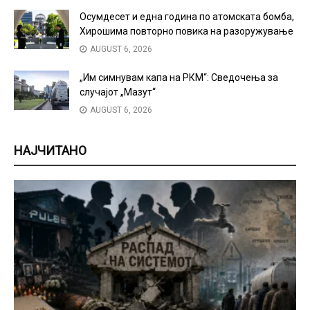
Осумдесет и една година по атомската бомба,
Хирошима повторно повика на разоружување
AUGUST 6, 2026
„Им симнувам капа на РКМ“: Сведочења за
случајот „Мазут“
AUGUST 6, 2026
НАЈЧИТАНО