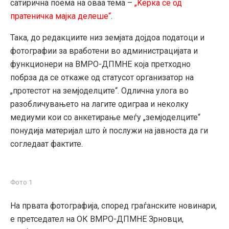
сатирична поема на оваа тема –
„Ќерка се од
пратеничка мајка делеше“
.
Така, до редакциите низ земјата дојдоа податоци и
фотографии за вработени во администрацијата и
функционери на ВМРО-ДПМНЕ која претходно
побрза да се откаже од статусот организатор на
„протестот на земјоделците“. Одлична улога во
разобличувањето на лагите одиграа и неколку
медиуми кои со анкетирање меѓу „земјоделците“
понудија материјал што ѝ послужи на јавноста да ги
согледаат фактите.
Фото 1
На првата фотографија, според граѓанските новинари,
е претседател на ОК ВМРО-ДПМНЕ Зрновци,