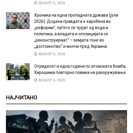
AUGUST 6, 2026
Хроника на една пропадната држава (јули
2026): Додека правдата е заробена во
„реформи“, луѓето се трујат од вода и
политика, а владата и опозицијата се
„реконструираат“ – земјата тоне во
„достоинство“ и молчи пред Украина
AUGUST 6, 2026
Осумдесет и една година по атомската бомба,
Хирошима повторно повика на разоружување
AUGUST 6, 2026
НАЈЧИТАНО