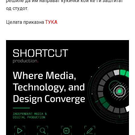
решиле да им направат куќички кои ќе ги заштитат
од студот.
Целата приказна
ТУКА