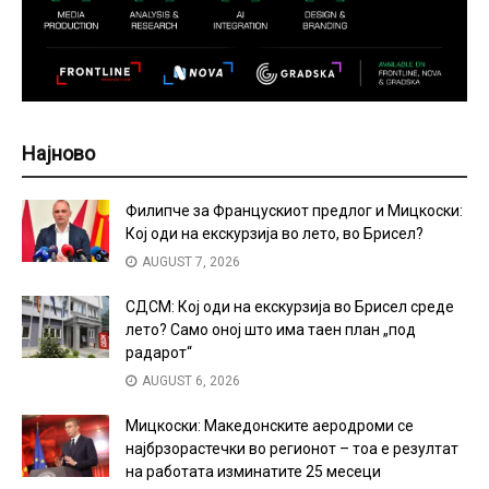
Најново
Филипче за Францускиот предлог и Мицкоски:
Кој оди на екскурзија во лето, во Брисел?
AUGUST 7, 2026
СДСМ: Кој оди на екскурзија во Брисел среде
лето? Само оној што има таен план „под
радарот“
AUGUST 6, 2026
Мицкоски: Македонските аеродроми се
најбрзорастечки во регионот – тоа е резултат
на работата изминатите 25 месеци