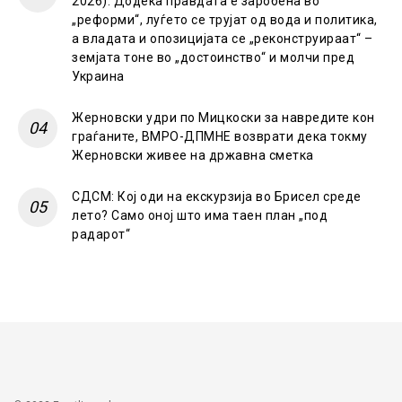
2026): Додека правдата е заробена во
„реформи“, луѓето се трујат од вода и политика,
а владата и опозицијата се „реконструираат“ –
земјата тоне во „достоинство“ и молчи пред
Украина
Жерновски удри по Мицкоски за навредите кон
граѓаните, ВМРО-ДПМНЕ возврати дека токму
Жерновски живее на државна сметка
СДСМ: Кој оди на екскурзија во Брисел среде
лето? Само оној што има таен план „под
радарот“