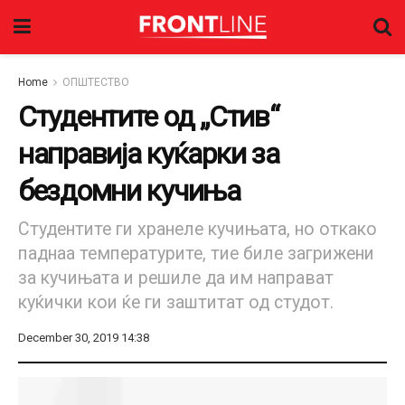
Home
ОПШТЕСТВО
Студентите од „Стив“
направија куќарки за
бездомни кучиња
Студентите ги хранеле кучињата, но откако
паднаа температурите, тие биле загрижени
за кучињата и решиле да им направат
куќички кои ќе ги заштитат од студот.
December 30, 2019 14:38