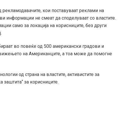
д рекламодавачите, кои поставуваат реклами на
ви информации не смеат да споделуваат со властите.
ции само за локација на корисниците, без други
.
бираат во повеќе од 500 американски градови и
движењето на Американците, а тоа може да помогне
хнологии од страна на властите, активистите за
а заштита“ за корисниците.