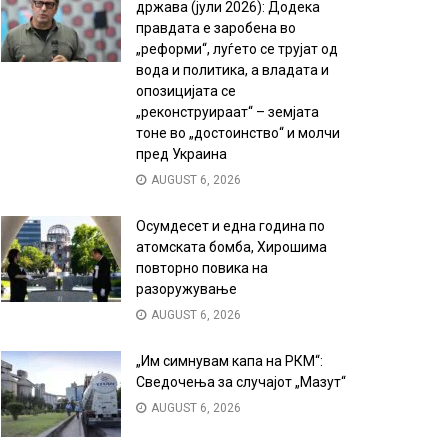
држава (јули 2026): Додека
правдата е заробена во
„реформи“, луѓето се трујат од
вода и политика, а владата и
опозицијата се
„реконструираат“ – земјата
тоне во „достоинство“ и молчи
пред Украина
AUGUST 6, 2026
Осумдесет и една година по
атомската бомба, Хирошима
повторно повика на
разоружување
AUGUST 6, 2026
„Им симнувам капа на РКМ“:
Сведочења за случајот „Мазут“
AUGUST 6, 2026