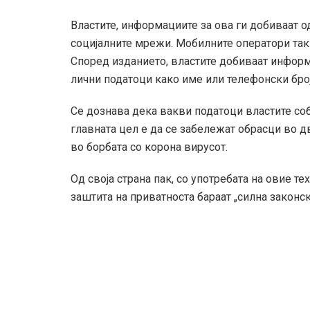
Властите, информациите за ова ги добиваат о
социјалните мрежи. Мобилните оператори так
Според изданието, властите добиваат информа
лични податоци како име или телефонски број
Се дознава дека вакви податоци властите со
главната цел е да се забележат обрасци во 
во борбата со корона вирусот.
Од своја страна пак, со употребата на овие те
заштита на приватноста бараат „силна законск