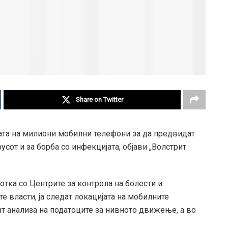
Share on Twitter
јата на милиони мобилни телефони за да предвидат
сот и за борба со инфекцијата, објави „Волстрит
тка со Центрите за контрола на болести и
е власти, ја следат локацијата на мобилните
т анализа на податоците за нивното движење, а во