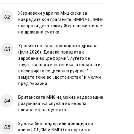
Жерновски удри по Мицкоски за
навредите кон граѓаните, ВМРО-ДПМНЕ
возврати дека токму Жерновски живее
на државна сметка
Хроника на една пропадната држава
(јули 2026): Додека правдата е
заробена во „реформи“, луѓето се
трујат од вода и политика, а владата и
опозицијата се „реконструираат“ –
земјата тоне во „достоинство“ и молчи
пред Украина
Британската МИ6 најмоќна надворешна
разузнавачка служба во Европа,
следна е француската
Зделка без тендер или донација во
криза? СДСМ и ВМРО во партиска