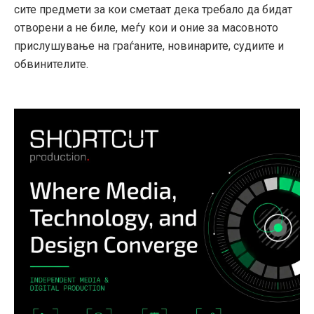
сите предмети за кои сметаат дека требало да бидат
отворени а не биле, меѓу кои и оние за масовното
прислушување на граѓаните, новинарите, судиите и
обвинителите.