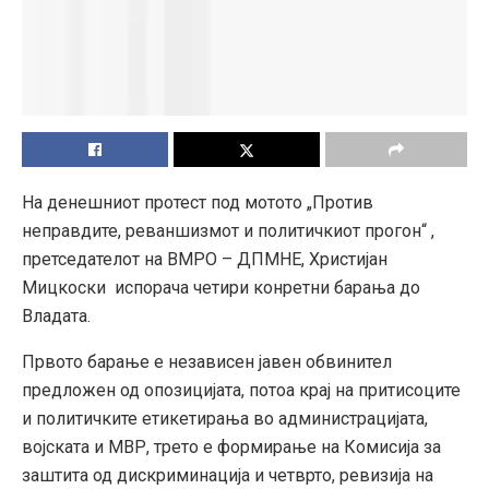
На денешниот протест под мотото „Против
неправдите, реваншизмот и политичкиот прогон“ ,
претседателот на ВМРО – ДПМНЕ, Христијан
Мицкоски испорача четири конретни барања до
Владата.
Првото барање е независен јавен обвинител
предложен од опозицијата, потоа крај на притисоците
и политичките етикетирања во администрацијата,
војската и МВР, трето е формирање на Комисија за
заштита од дискриминација и четврто, ревизија на