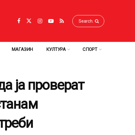
МАГАЗИН
КУЛТУРА
СПОРТ
да ја проверат
станам
треби