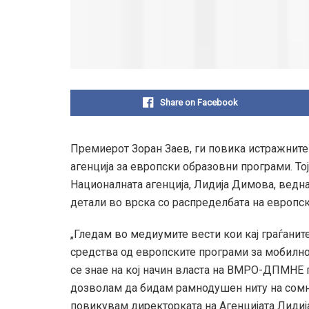
Share on Facebook
Премиерот Зоран Заев, ги повика истражните 
агенција за европски образовни програми. Тој
Националната агенција, Лидија Димова, ведна
детали во врска со распределбата на европск
„Гледам во медиумите вести кои кај граѓани
средства од европските програми за мобилно
се знае на кој начин власта на ВМРО-ДПМНЕ 
дозволам да бидам рамнодушен ниту на сомнеж
повикувам директорката на Агенцијата Лидиј