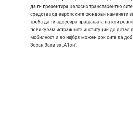
да ги презентира целосно транспарентно сите
средства од европските фондови наменети з
треба да ги адресира прашањата на кои реагир
повикувам истражните институции до детал да
мобилност и во најбрз можен рок сите да до
Зоран Заев за „А1он“.