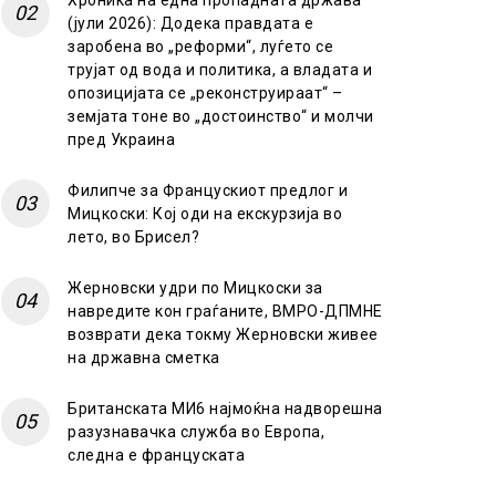
Хроника на една пропадната држава
(јули 2026): Додека правдата е
заробена во „реформи“, луѓето се
трујат од вода и политика, а владата и
опозицијата се „реконструираат“ –
земјата тоне во „достоинство“ и молчи
пред Украина
Филипче за Францускиот предлог и
Мицкоски: Кој оди на екскурзија во
лето, во Брисел?
Жерновски удри по Мицкоски за
навредите кон граѓаните, ВМРО-ДПМНЕ
возврати дека токму Жерновски живее
на државна сметка
Британската МИ6 најмоќна надворешна
разузнавачка служба во Европа,
следна е француската