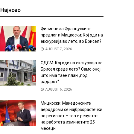
Најново
Филипче за Францускиот
предлог и Мицкоски: Кој оди на
екскурзија во лето, во Брисел?
AUGUST 7, 2026
СДСМ: Кој оди на екскурзија во
Брисел среде лето? Само оној
што има таен план „под
радарот“
AUGUST 6, 2026
Мицкоски: Македонските
аеродроми се најбрзорастечки
во регионот – тоа е резултат
на работата изминатите 25
месеци