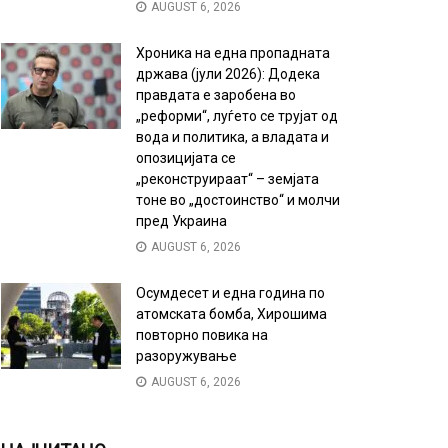
AUGUST 6, 2026
Хроника на една пропадната
држава (јули 2026): Додека
правдата е заробена во
„реформи“, луѓето се трујат од
вода и политика, а владата и
опозицијата се
„реконструираат“ – земјата
тоне во „достоинство“ и молчи
пред Украина
AUGUST 6, 2026
Осумдесет и една година по
атомската бомба, Хирошима
повторно повика на
разоружување
AUGUST 6, 2026