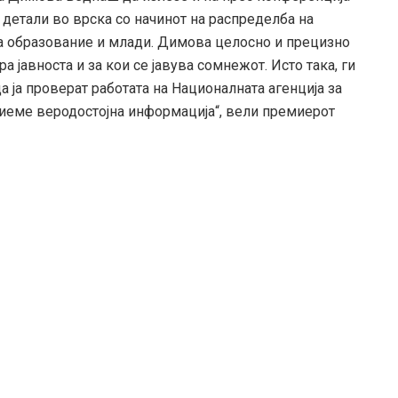
 детали во врска со начинот на распределба на
а образование и млади. Димова целосно и прецизно
а јавноста и за кои се јавува сомнежот. Исто така, ги
 ја проверат работата на Националната агенција за
биеме веродостојна информација“, вели премиерот