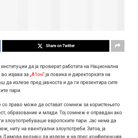
Share on Twitter
институции да ја проверат работата на Национална
 во изјава за
„А1он“
ја повика и директорката на
ш да излезе пред јавноста и да ги презентира сите
ите пари.
те со право може да остават сомнеж за користењето
ст, образование и млади. Тој сомнеж е оправдан ако
ги злоупотребуваше европските пари. Јас нема да
, ниту на евентуални злоупотреби. Затоа, ја
а Димова веднаш да излезе и на прес конференција