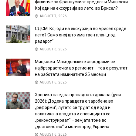
Филипче за Францускиот предлог и Мицкоски:
Кој оди на екскурзија во лето, во Брисел?
AUGUST 7, 2026
СДСМ: Кој оди на екскурзија во Брисел среде
лето? Само оној што има таен план „под
радарот“
AUGUST 6, 2026
Мицкоски: Македонските аеродроми се
најбрзорастечки во регионот – тоа е резултат
на работата изминатите 25 месеци
AUGUST 6, 2026
Хроника на една пропадната држава (јули
2026): Додека правдата е заробена во
„реформи“, луѓето се трујат од вода и
политика, а владата и опозицијата се
„реконструираат“ – земјата тоне во
„достоинство“ и молчи пред Украина
AUGUST 6, 2026