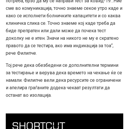
потреба, брзо да му се направи тест за ковид-19…Ние
сме во комуникација, точно знаеме секое утро каде и
како се исполнети болничките капацитети и со каква
клиничка слика се. Точно знаеме кој каде треба да
биде препратен или дали може да почека тест
доколку не е итен. Значи на никого не му е скратено
правото да се тестира, ако има индикација за тоа“,
рече Филипче.
Тој рече дека обезбедени се дополнителни термини
за тестирање и верува дека времето на чекање ќе се
намали. Филипче вели дека ресурсите се ограничени
и апелира граѓаните додека чекаат резултати да
останат во изолација.