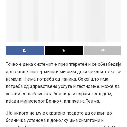
Точно е дека системот е преоптеретен и се обезбедија
дополнителни термини и мислам дека чекањето ќе се
намали. Нема потреба од паника. Секој што има
потреба од здравствена услуга и тестирање, може да
се јави во најблиската болница и здравствен дом,
изјави министерот Венко Филипче на Телма.
„На никого не му е скратено правото да се јави во
болничка установа и доколку има симптоми и