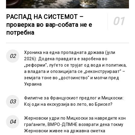
РАСПАД НА СИСТЕМОТ –
проверка во вар-собата не е
потребна
Хроника на една пропадната држава (јули
2026): Додека правдата е заробена во
„реформи“, луѓето се трујат од вода и политика,
а владата и опозицијата се „реконструираат“ –
земјата тоне во „достоинство“ и молчи пред
Украина
Филипче за Францускиот предлог и Мицкоски:
Кој оди на екскурзија во лето, во Брисел?
Жерновски удри по Мицкоски за навредите кон
граѓаните, ВМРО-ДПМНЕ возврати дека токму
Жерновски живее на државна сметка