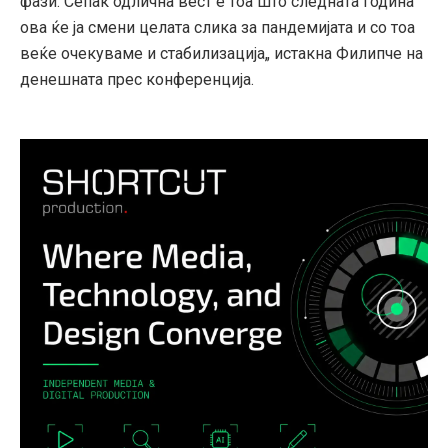
фази. Сепак одлична вест е тоа што следната година
ова ќе ја смени целата слика за пандемијата и со тоа
веќе очекуваме и стабилизација„ истакна Филипче на
денешната прес конференција.