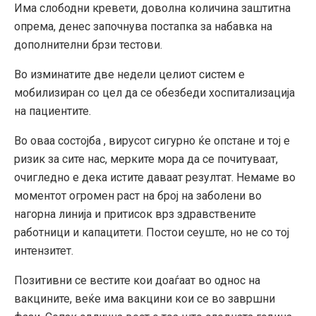
Има слободни кревети, доволна количина заштитна
опрема, денес започнува постапка за набавка на
дополнителни брзи тестови.
Во изминатите две недели целиот систем е
мобилизиран со цел да се обезбеди хоспитализација
на пациентите.
Во оваа состојба , вирусот сигурно ќе опстане и тој е
ризик за сите нас, мерките мора да се почитуваат,
очигледно е дека истите даваат резултат. Немаме во
моментот огромен раст на број на заболени во
нагорна линија и притисок врз здравствените
работници и капацитети. Постои сеуште, но не со тој
интензитет.
Позитивни се вестите кои доаѓаат во однос на
вакцините, веќе има вакцини кои се во завршни