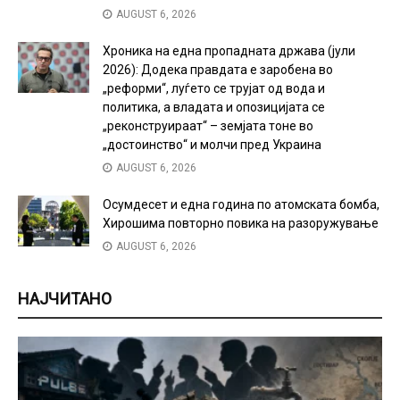
AUGUST 6, 2026
Хроника на една пропадната држава (јули
2026): Додека правдата е заробена во
„реформи“, луѓето се трујат од вода и
политика, а владата и опозицијата се
„реконструираат“ – земјата тоне во
„достоинство“ и молчи пред Украина
AUGUST 6, 2026
Осумдесет и една година по атомската бомба,
Хирошима повторно повика на разоружување
AUGUST 6, 2026
НАЈЧИТАНО