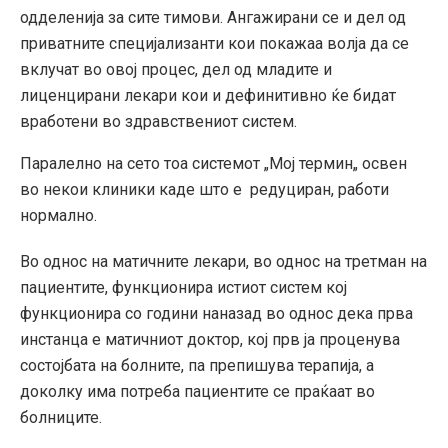
одделенија за сите тимови. Ангажирани се и дел од
приватните специјализанти кои покажаа волја да се
вклучат во овој процес, дел од младите и
лиценцирани лекари кои и дефинитивно ќе бидат
вработени во здравствениот систем.
Паралелно на сето тоа системот „Мој термин„ освен
во некои клиники каде што е редуциран, работи
нормално.
Во однос на матичните лекари, во однос на третман на
пациентите, функционира истиот систем кој
функционира со години наназад во однос дека прва
инстанца е матичниот доктор, кој прв ја проценува
состојбата на болните, па препишува терапија, а
доколку има потреба пациентите се праќаат во
болниците.