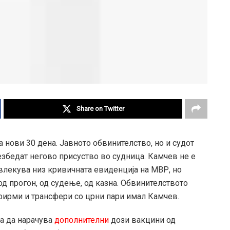
Share on Twitter
а нови 30 дена. Јавното обвинителство, но и судот
езбедат негово присуство во судница. Камчев не е
овлекува низ кривичната евиденција на МВР, но
од прогон, од судење, од казна. Обвинителството
фирми и трансфери со црни пари имал Камчев.
а да нарачува
дополнителни
дози вакцини од