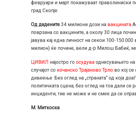
февруари и март покажуваат праволиниски па
град Скопје.
Од дадените
34 милиони дози на
вакцината
А
поврзана со вакцините, а околу 30 лица почи
јавува кај една личност на секои 100-150.000
милион) ќе почине, вели д-р Милош Бабиќ, м
ЦИВИЛ
најостро го
осудува
однесувањето на 
случајот со
кочанско Трајаново Трло
во кој се
дивеење. Без оглед на „страната“ од која доа
политичката сцена, без оглед на тоа дали се 
инциденти, тие не може и не смее да се опра
М. Миткоска