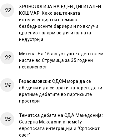
ХРОНОЛОГИЈА НА ЕДЕН ДИГИТАЛЕН
КОШМАР: Како вештачката
интелигенција ги премина
безбедносните бариери и го вклучи
црвениот аларм во дигиталната
индустрија
Митева: На 16 август уште еден голем
настан во Струмица за 35 години
независност
Герасимовски: СДСМ мора да се
обедини и да се врати на терен, да ги
вратиме дебатите во партиските
простори
Тематска дебата на СДА Македонија:
Северна Македонија помеѓу
европската интеграција и “Српскиот
свет”