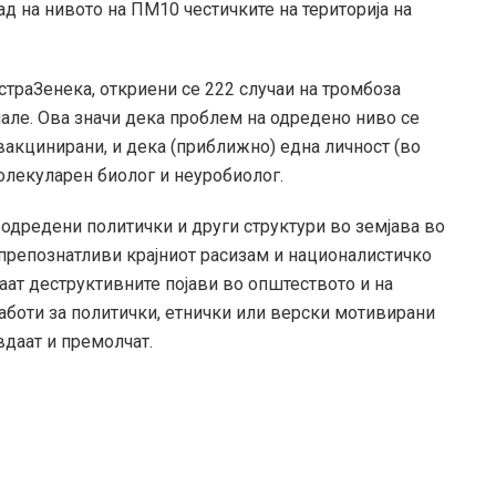
д на нивото на ПМ10 честичките на територија на
страЗенека, откриени се 222 случаи на тромбоза
нале. Ова значи дека проблем на одредено ниво се
 вакцинирани, и дека (приближно) една личност (во
олекуларен биолог и неуробиолог.
одредени политички и други структури во земјава во
 препознатливи крајниот расизам и националистичко
ѓаат деструктивните појави во општеството и на
работи за политички, етнички или верски мотивирани
вдаат и премолчат.