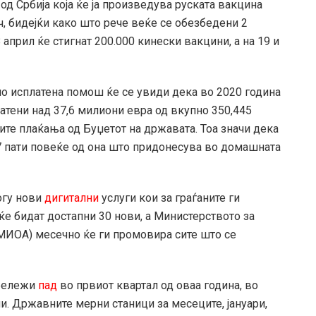
 од Србија која ќе ја произведува руската вакцина
ч, бидејќи како што рече веќе се обезбедени 2
 април ќе стигнат 200.000 кинески вакцини, а на 19 и
о исплатена помош ќе се увиди дека во 2020 година
латени над 37,6 милиони евра од вкупно 350,445
те плаќања од Буџетот на државата. Тоа значи дека
7 пати повеќе од она што придонесува во домашната
огу нови
дигитални
услуги кои за граѓаните ги
 ќе бидат достапни 30 нови, а Министерството за
МИОА) месечно ќе ги промовира сите што се
 бележи
пад
во првиот квартал од оваа година, во
и. Државните мерни станици за месеците, јануари,