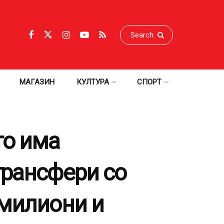
МАГАЗИН
КУЛТУРА
СПОРТ
то има
трансфери со
 милиони и