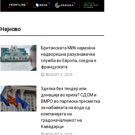
Најново
Британската МИ6 најмоќна
надворешна разузнавачка
служба во Европа, следна е
француската
AUGUST 5, 2026
Зделка без тендер или
донација во криза? СДСМ и
ВМРО во партиска пресметка
за набавката на вода од
компанијата на
градоначалникот на
Кавадарци
AUGUST 5, 2026