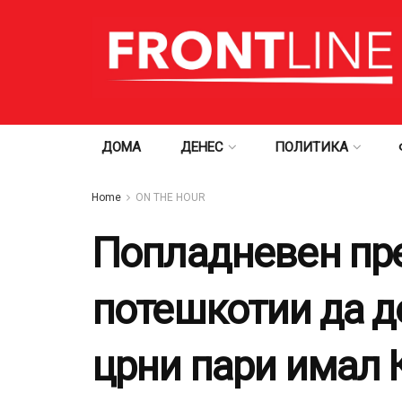
ДОМА
ДЕНЕС
ПОЛИТИКА
Home
ON THE HOUR
Попладневен пре
потешкотии да д
црни пари имал 