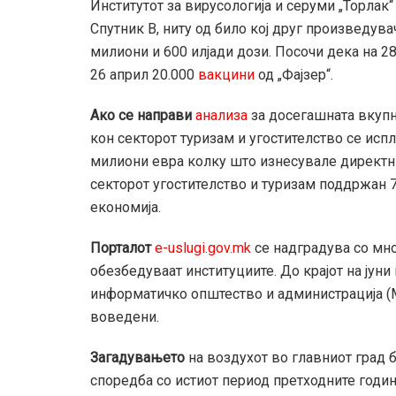
Институтот за вирусологија и серуми „Торлак“
Спутник В, ниту од било кој друг произведува
милиони и 600 илјади дози. Посочи дека на 28
26 април 20.000
вакцини
од „Фајзер“.
Ако се направи
анализа
за досегашната вкупн
кон секторот туризам и угостителство се исп
милиони евра колку што изнесувале директни
секторот угостителство и туризам поддржан 
економија.
Порталот
e-uslugi.gov.mk
се надградува со мн
обезбедуваат институциите. До крајот на јуни
информатичко општество и администрација (
воведени.
Загадувањето
на воздухот во главниот град
споредба со истиот период претходните годин