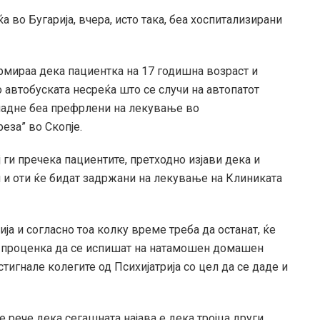
 во Бугарија, вчера, исто така, беа хоспитализирани
мираа дека пациентка на 17 годишна возраст и
 автобуската несреќа што се случи на автопатот
пладне беа префрлени на лекување во
еза” во Скопје.
 ги пречека пациентите, претходно изјави дека и
и и оти ќе бидат задржани на лекување на Клиниката
ја и согласно тоа колку време треба да останат, ќе
и проценка да се испишат на натамошен домашен
стигнале колегите од Психијатрија со цел да се даде и
рече дека сегашната најава е дека тројца други