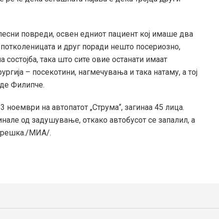
полесни повреди, освен едниот пациент кој имаше два
потколеницата и друг поради нешто посериозно,
а состојба, така што сите овие останати имаат
ургија – посекотини, нагмечувања и така натаму, а тој
аде Филипче.
23 ноември на автопатот „Струма“, загинаа 45 лица.
нале од задушување, откако автобусот се запалил, а
 грешка./МИА/.