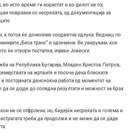
 во исто време ги користат и во делот на тој
ации поврзани со несреќата, од документација за
ците.
, а потоа ќе донесеме соодветна одлука. Веднаш по
анијата „Беса транс“ е одземена. Ве уверувам, кое
то ќе отвори постапка, изјави Јовески.
ба на Република Бугарија, Младен Христов Петров,
семејствата на жртвите и посочи дека блиската
, и постојаната деноноќна работа од моментот на
 да се дојде до солидни резултати и можност за брза
кои не се отфрлени, но, бидејќи несреќата е голема и
а истрагата треба да продолжи и не може да се даде
та.