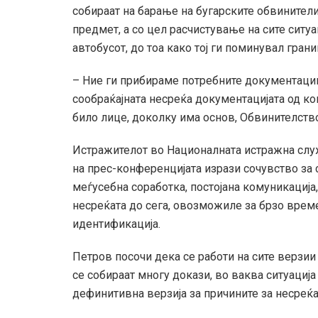
собираат на барање на бугарските обвинители,
предмет, а со цел расчистување на сите ситу
автобусот, до тоа како тој ги поминувал грани
– Ние ги прибираме потребните документации
сообраќајната несреќа документацијата од ком
било лице, доколку има основ, Обвинителство
Истражителот во Националната истражна служ
на прес-конференцијата изрази сочувство за 
меѓусебна соработка, постојана комуникација
несреќата до сега, овозможиле за брзо време
идентификација.
Петров посочи дека се работи на сите верзии 
се собираат многу докази, во ваква ситуациј
дефинитивна верзија за причините за несреќа