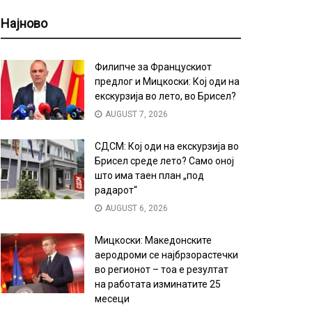
Најново
Филипче за Францускиот
предлог и Мицкоски: Кој оди на
екскурзија во лето, во Брисел?
AUGUST 7, 2026
СДСМ: Кој оди на екскурзија во
Брисел среде лето? Само оној
што има таен план „под
радарот“
AUGUST 6, 2026
Мицкоски: Македонските
аеродроми се најбрзорастечки
во регионот – тоа е резултат
на работата изминатите 25
месеци