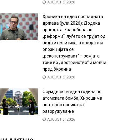
AUGUST 6, 2026
Хроника на една пропадната
држава (јули 2026): Додека
правдата е заробена во
„реформи“, луѓето се трујат од
вода и политика, а владата и
опозицијата се
„реконструираат“ – земјата
тоне во „достоинство“ и молчи
пред Украина
AUGUST 6, 2026
Осумдесет и една година по
атомската бомба, Хирошима
повторно повика на
разоружување
AUGUST 6, 2026