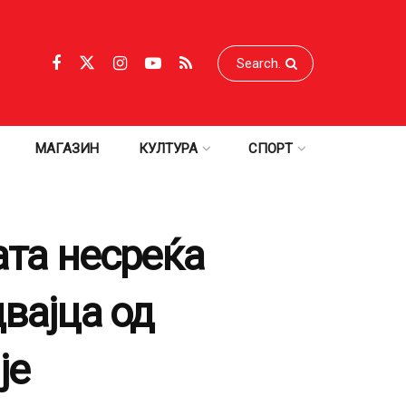
МАГАЗИН
КУЛТУРА
СПОРТ
ата несреќа
вајца од
је