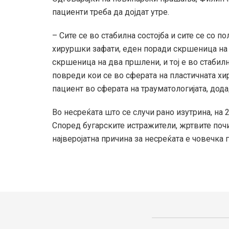
пациенти треба да дојдат утре.
– Сите се во стабилна состојба и сите се со 
хируршки зафати, еден поради скршеница на 
скршеница на два пршлени, и тој е во стабилн
повреди кои се во сферата на пластичната хир
пациент во сферата на трауматологијата, дод
Во несреќата што се случи рано изутрина, на 
Според бугарските истражители, жртвите почи
најверојатна причина за несреќата е човечка