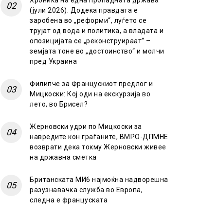
Хроника на една пропадната држава
(јули 2026): Додека правдата е
заробена во „реформи“, луѓето се
трујат од вода и политика, а владата и
опозицијата се „реконструираат“ –
земјата тоне во „достоинство“ и молчи
пред Украина
Филипче за Францускиот предлог и
Мицкоски: Кој оди на екскурзија во
лето, во Брисел?
Жерновски удри по Мицкоски за
навредите кон граѓаните, ВМРО-ДПМНЕ
возврати дека токму Жерновски живее
на државна сметка
Британската МИ6 најмоќна надворешна
разузнавачка служба во Европа,
следна е француската