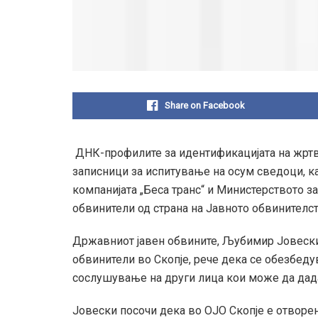
Share on Facebook
ДНК-профилите за идентификацијата на жртви
записници за испитување на осум сведоци, ка
компанијата „Беса транс“ и Министерството за
обвинители од страна на Јавното обвинителс
Државниот јавен обвините, Љубимир Јовески
обвинители во Скопје, рече дека се обезбедув
сослушување на други лица кои може да дадат
Јовески посочи дека во ОЈО Скопје е отворен