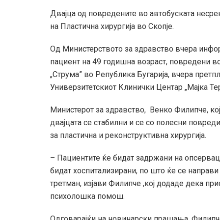
Двајца од повредените во автобуската несреќа
на Пластична хирургија во Скопје.
Од Министерството за здравство вчера инфор
пациент на 49 годишна возраст, повредени во
„Струма” во Република Бугарија, вчера прет
Универзитетскиот Клинички Центар „Мајка Тер
Министерот за здравство, Венко Филипче, кој
двајцата се стабилни и се со полесни повред
за пластична и реконструктивна хирургија.
– Пациентите ќе бидат задржани на опсерваци
бидат хоспитализирани, по што ќе се направ
третман, изјави Филипче ,кој додаде дека при
психолошка помош.
Одговарајќи на новинарски прашања, Филипче 