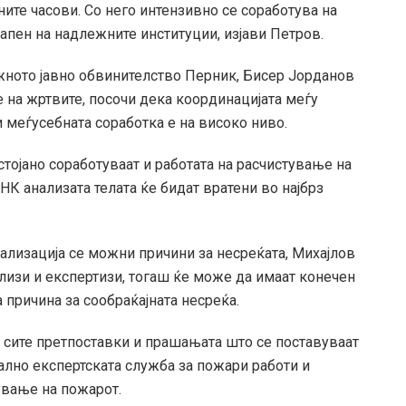
ите часови. Со него интензивно се соработува на
тапен на надлежните институции, изјави Петров.
жното јавно обвинителство Перник, Бисер Јорданов
е на жртвите, посочи дека координацијата меѓу
и меѓусебната соработка е на високо ниво.
стојано соработуваат и работата на расчистување на
НК анализата телата ќе бидат вратени во најбрз
ализација се можни причини за несреќата, Михајлов
лизи и експертизи, тогаш ќе може да имаат конечен
 причина за сообраќајната несреќа.
 сите претпоставки и прашањата што се поставуваат
лно експертската служба за пожари работи и
ување на пожарот.