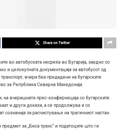
Share on Twitter
те во автобуската несреќа во Бугарија, заедно со
ко и целокупната документација за автобусот од
 транспорт, вчера беа предадени на бугарските
тво за Република Северна Македонија.
, на вчерашната прес-конфернеција со бугарските
аат и други докази, а се продолжува и со
 сознанија за расчистување на трагичниот настан.
 предмет за „Беса транс“ и податоците што ги