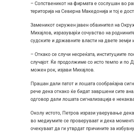
– Сопственикот на фирмата е сослушан во ран
територија на Северна Македонија и тој е дос
Заменикот окружен јавен обвинител на Окру
Михајлов, изразувајќи сочувство на роднинит
судските и државните власти на двете земји 
– Откако се случи несреќата, институциите по
случајот. Ќе продолжиме со исто темпо и по Д
можен рок, изјави Михајлов.
Прашан дали патот и лошата сообраќајна сигн
рече дека откако ќе бидат завршени сите ана
одговор дали лошата сигнализација е некаква
Околу истото, Петров изрази уверување дека
во медиумите се проверуваат и дека момента
очекуваат да ги утврдат причините за избувн