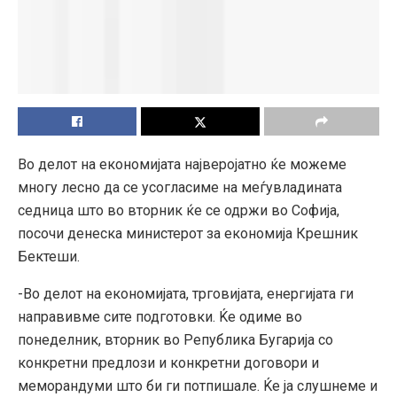
Во делот на економијата најверојатно ќе можеме
многу лесно да се усогласиме на меѓувладината
седница што во вторник ќе се одржи во Софија,
посочи денеска министерот за економија Крешник
Бектеши.
-Во делот на економијата, трговијата, енергијата ги
направивме сите подготовки. Ќе одиме во
понеделник, вторник во Република Бугарија со
конкретни предлози и конкретни договори и
меморандуми што би ги потпишале. Ќе ја слушнеме и