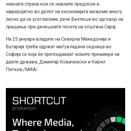
нивната страна кои се нивните предлози и
најверојатно во делот на економијата можеме многу
лесно да се усогласиме, рече Бектеши во одговор на
прашање при денешната посета на општина Сарај.
На 25 јануари владите на Северна Македонија и
Бугарија треба одржат меѓувладина седница во
Софија со која ќе претседаваат новите премиери на
двете држави, Димитар Ковачевски и Кирил
Петков./MИА/.