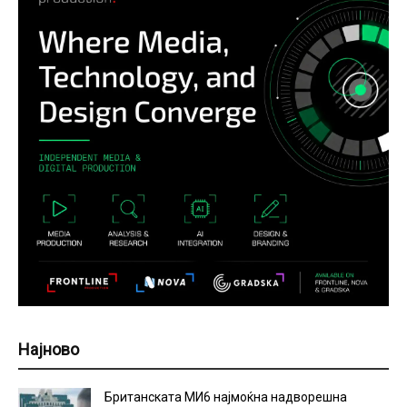
Најново
Британската МИ6 најмоќна надворешна