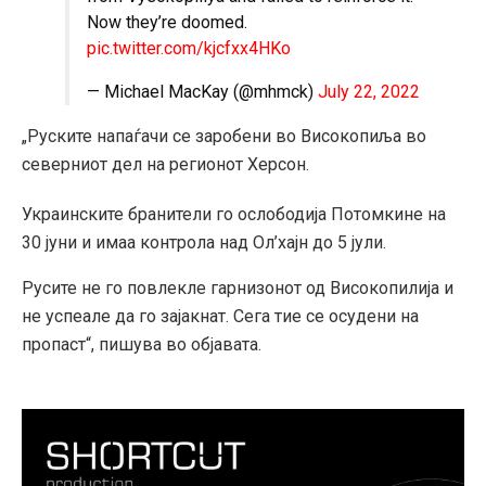
Now they’re doomed.
pic.twitter.com/kjcfxx4HKo
— Michael MacKay (@mhmck)
July 22, 2022
„Руските напаѓачи се заробени во Високопиља во
северниот дел на регионот Херсон.
Украинските бранители го ослободија Потомкине на
30 јуни и имаа контрола над Ол’хајн до 5 јули.
Русите не го повлекле гарнизонот од Високопилија и
не успеале да го зајакнат. Сега тие се осудени на
пропаст“, пишува во објавата.