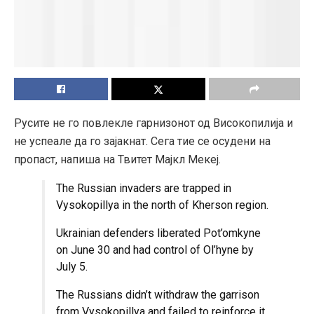
Русите не го повлекле гарнизонот од Високопилија и
не успеале да го зајакнат. Сега тие се осудени на
пропаст, напиша на Твитет Мајкл Мекеј.
The Russian invaders are trapped in
Vysokopillya in the north of Kherson region.
Ukrainian defenders liberated Pot’omkyne
on June 30 and had control of Ol’hyne by
July 5.
The Russians didn’t withdraw the garrison
from Vysokopillya and failed to reinforce it.