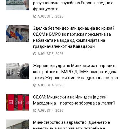
разузнавачка служба во Европа, следна е
француската
AUGUST 5, 2026
Зделка без тендер или донација во криза?
СДСМ и ВМРО во партиска пресметка за
набавката на вода од компанијата на
градоначалникот на Кавадарци
AUGUST 5, 2026
Жерновски удри по Мицкоски за навредите
кон граѓаните, ВМРО-ДПМНЕ возврати дека
токму Жерновски живее на државна сметка
AUGUST 4, 2026
СДСМ: Мицкоски и на Илинден ја дели
Македонија – повторно зборува за „талог“!
AUGUST 4, 2026
Министерство за здравство: Доењето е
инвестиција во здравјето, потребна е