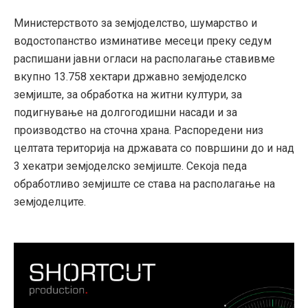
Министерството за земјоделство, шумарство и
водостопанство изминативе месеци преку седум
распишани јавни огласи на располагање ставивме
вкупно 13.758 хектари државно земјоделско
земјиште, за обработка на житни култури, за
подигнување на долгогодишни насади и за
производство на сточна храна. Распоредени низ
целтата територија на државата со површини до и над
3 хекатри земјоделско земјиште. Секоја педа
обработливо земјиште се става на располагање на
земјоделците.