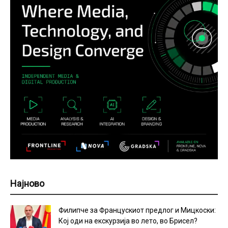
Најново
Филипче за Францускиот предлог и Мицкоски:
Кој оди на екскурзија во лето, во Брисел?