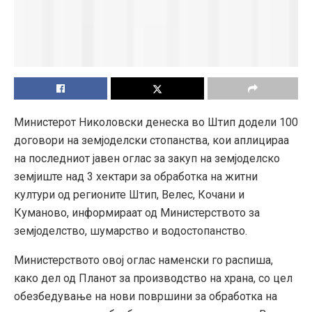
Министерот Николовски денеска во Штип додели 100
договори на земјоделски стопанства, кои аплицираа
на последниот јавен оглас за закуп на земјоделско
земјиште над 3 хектари за обработка на житни
култури од регионите Штип, Велес, Кочани и
Куманово, информираат од Министерството за
земјоделство, шумарство и водостопанство.
Министерството овој оглас наменски го распиша,
како дел од Планот за производство на храна, со цел
обезбедување на нови површини за обработка на