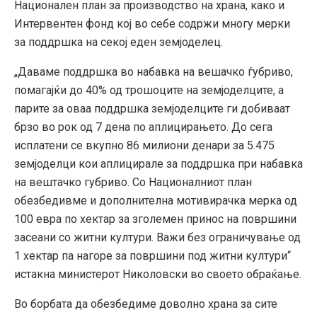
Национален план за производство на храна, како и
Интервентен фонд кој во себе содржи многу мерки
за поддршка на секој еден земјоделец.
„Даваме поддршка во набавка на вешачко ѓубриво,
помагајќи до 40% од трошоците на земјоделците, а
парите за оваа поддршка земјоделците ги добиваат
брзо во рок од 7 дена по аплицирањето. До сега
исплатени се вкупно 86 милиони денари за 5.475
земјоделци кои аплицирале за поддршка при набавка
на вештачко губриво. Со Националниот план
обезбедивме и дополнителна мотивирачка мерка од
100 евра по хектар за зголемен принос на површини
засеани со житни култури. Важи без ограничување од
1 хектар па нагоре за површини под житни култури“
истакна министерот Николовски во своето обраќање.
Во борбата да обезбедиме доволно храна за сите