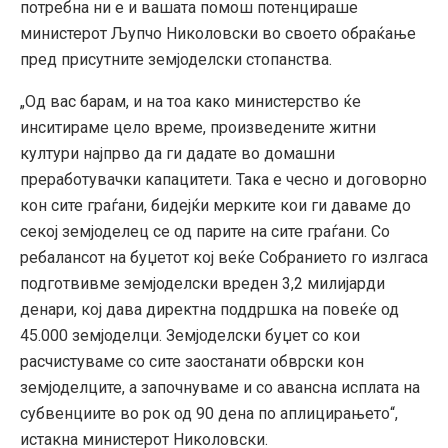
потребна ни е и вашата помош потенцираше
министерот Љупчо Николовски во своето обраќање
пред присутните земјоделски стопанства.
„Од вас барам, и на тоа како министерство ќе
инситираме цело време, произведените житни
култури најпрво да ги дадате во домашни
преработувачки капацитети. Така е чесно и договорно
кон сите граѓани, бидејќи мерките кои ги даваме до
секој земјоделец се од парите на сите граѓани. Со
ребалансот на буџетот кој веќе Собранието го излгаса
подготвивме земјоделски вреден 3,2 милијарди
денари, кој дава директна поддршка на повеќе од
45.000 земјоделци. Земјоделски буџет со кои
расчистуваме со сите заостанати обврски кон
земјоделците, а започнуваме и со авансна исплата на
субвенциите во рок од 90 дена по аплицирањето“,
истакна министерот Николовски.