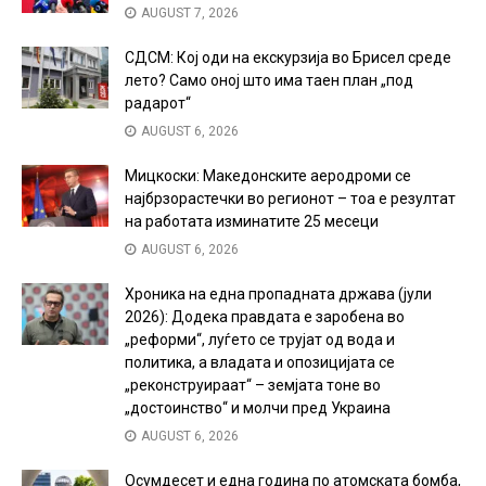
AUGUST 7, 2026
СДСМ: Кој оди на екскурзија во Брисел среде
лето? Само оној што има таен план „под
радарот“
AUGUST 6, 2026
Мицкоски: Македонските аеродроми се
најбрзорастечки во регионот – тоа е резултат
на работата изминатите 25 месеци
AUGUST 6, 2026
Хроника на една пропадната држава (јули
2026): Додека правдата е заробена во
„реформи“, луѓето се трујат од вода и
политика, а владата и опозицијата се
„реконструираат“ – земјата тоне во
„достоинство“ и молчи пред Украина
AUGUST 6, 2026
Осумдесет и една година по атомската бомба,