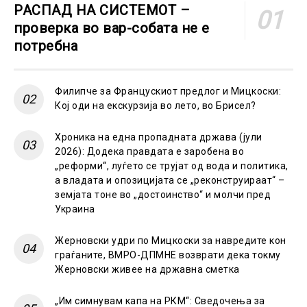
РАСПАД НА СИСТЕМОТ –
проверка во вар-собата не е
потребна
Филипче за Францускиот предлог и Мицкоски:
Кој оди на екскурзија во лето, во Брисел?
Хроника на една пропадната држава (јули
2026): Додека правдата е заробена во
„реформи“, луѓето се трујат од вода и политика,
а владата и опозицијата се „реконструираат“ –
земјата тоне во „достоинство“ и молчи пред
Украина
Жерновски удри по Мицкоски за навредите кон
граѓаните, ВМРО-ДПМНЕ возврати дека токму
Жерновски живее на државна сметка
„Им симнувам капа на РКМ“: Сведочења за