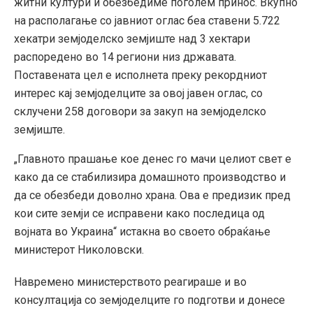
житни култури и обезбедиме поголем принос. Вкупно
на располагање со јавниот оглас беа ставени 5.722
хекатри земјоделско земјиште над 3 хектари
распоредено во 14 региони низ државата.
Поставената цел е исполнета преку рекордниот
интерес кај земјоделците за овој јавен оглас, со
склучени 258 договори за закуп на земјоделско
земјиште.
„Главното прашање кое денес го мачи целиот свет е
како да се стабилизира домашното производство и
да се обезбеди доволно храна. Ова е предизик пред
кои сите земји се исправени како последица од
војната во Украина“ истакна во своето обраќање
министерот Николовски.
Навремено министерството реагираше и во
консултација со земјоделците го подготви и донесе