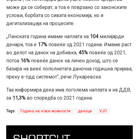
може да се соберат, а тоа е поврзано со законските
услови, борбата со сивата економија, но и
дигитализација на процесите.
„Ланската година имаме наплата на
104
милијарди
денари, тоа е
17%
повеќе од 2021 година. Имаме раст
во делот на данок на добивка,
45%
повеќе од 2021,
потоа
16%
повеќе данок на личен доход, што се
базира на вееќ пополнетата даночна годишна пријава,
преку е-пдд системот“, рече Лукаревска.
Таа информира дека има поголема наплата и на ДДВ,
за
11,3%
во споредба со 2021 година.
Tags:
Година на нови можности
даноци
УЈП