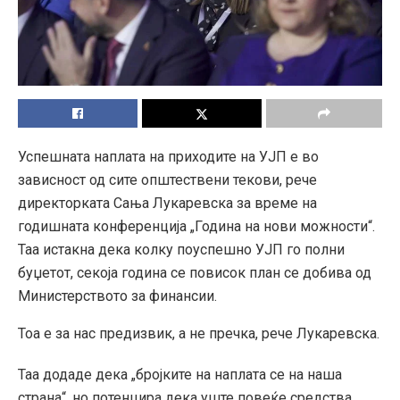
Успешната наплата на приходите на УЈП е во
зависност од сите општествени текови, рече
директорката Сања Лукаревска за време на
годишната конференција „Година на нови можности“.
Таа истакна дека колку поуспешно УЈП го полни
буџетот, секоја година се повисок план се добива од
Министерството за финансии.
Тоа е за нас предизвик, а не пречка, рече Лукаревска.
Таа додаде дека „бројките на наплата се на наша
страна“, но потенцира дека уште повеќе средства