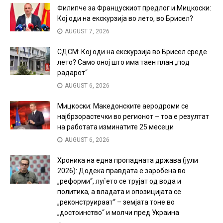
Филипче за Францускиот предлог и Мицкоски:
Кој оди на екскурзија во лето, во Брисел?
AUGUST 7, 2026
СДСМ: Кој оди на екскурзија во Брисел среде
лето? Само оној што има таен план „под
радарот“
AUGUST 6, 2026
Мицкоски: Македонските аеродроми се
најбрзорастечки во регионот – тоа е резултат
на работата изминатите 25 месеци
AUGUST 6, 2026
Хроника на една пропадната држава (јули
2026): Додека правдата е заробена во
„реформи“, луѓето се трујат од вода и
политика, а владата и опозицијата се
„реконструираат“ – земјата тоне во
„достоинство“ и молчи пред Украина