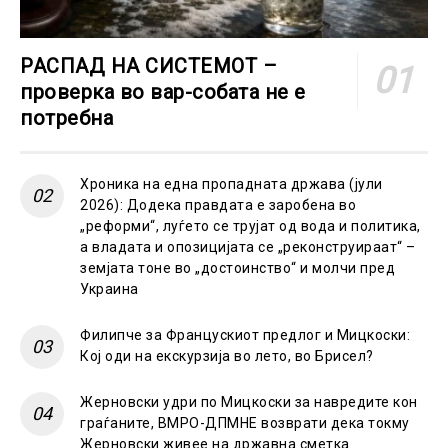
РАСПАД НА СИСТЕМОТ –
проверка во вар-собата не е
потребна
Хроника на една пропадната држава (јули
2026): Додека правдата е заробена во
„реформи“, луѓето се трујат од вода и политика,
а владата и опозицијата се „реконструираат“ –
земјата тоне во „достоинство“ и молчи пред
Украина
Филипче за Францускиот предлог и Мицкоски:
Кој оди на екскурзија во лето, во Брисел?
Жерновски удри по Мицкоски за навредите кон
граѓаните, ВМРО-ДПМНЕ возврати дека токму
Жерновски живее на државна сметка