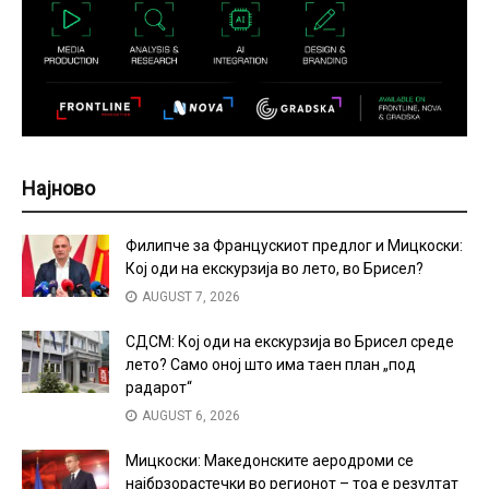
Најново
Филипче за Францускиот предлог и Мицкоски:
Кој оди на екскурзија во лето, во Брисел?
AUGUST 7, 2026
СДСМ: Кој оди на екскурзија во Брисел среде
лето? Само оној што има таен план „под
радарот“
AUGUST 6, 2026
Мицкоски: Македонските аеродроми се
најбрзорастечки во регионот – тоа е резултат