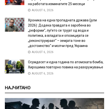
на работата изминатите 25 месеци
AUGUST 6, 2026
Хроника на една пропадната држава (јули
2026): Додека правдата е заробена во
„реформи“, луѓето се трујат од вода и
политика, а владата и опозицијата се
„реконструираат“ – земјата тоне во
„достоинство“ и молчи пред Украина
AUGUST 6, 2026
Осумдесет и една година по атомската бомба,
Хирошима повторно повика на разоружување
AUGUST 6, 2026
НАЈЧИТАНО