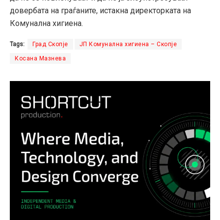
довербата на граѓаните, истакна директорката на
Комунална хигиена.
Tags:
Град Скопје
ЈП Комунална хигиена – Скопје
Косана Мазнева