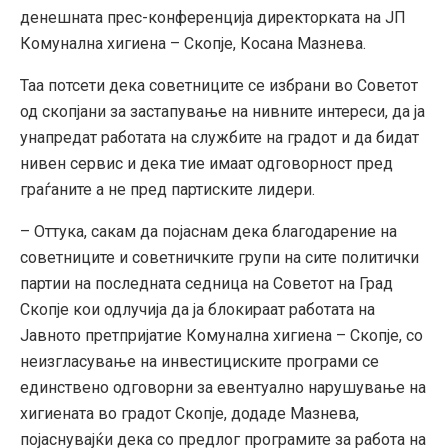
денешната прес-конференција директорката на ЈП
Комунална хигиена – Скопје, Косана Мазнева.
Таа потсети дека советниците се избрани во Советот
од скопјани за застапување на нивните интереси, да ја
унапредат работата на службите на градот и да бидат
нивен сервис и дека тие имаат одговорност пред
граѓаните а не пред партиските лидери.
– Оттука, сакам да појаснам дека благодарение на
советниците и советничките групи на сите политички
партии на последната седница на Советот на Град
Скопје кои одлучија да ја блокираат работата на
Јавното претпријатие Комунална хигиена – Скопје, со
неизгласување на инвестициските програми се
единствено одговорни за евентуално нарушување на
хигиената во градот Скопје, додаде Мазнева,
појаснувајќи дека со предлог програмите за работа на