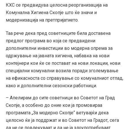
КХС се предвидува целосна реорганизација на
Комунална Хигиена Скопје што ќе значи и
модернизација на претпријатието.
Таа рече дека пред советниците била доставена
предлог програма во која се предвидени
дополнителни инвестиции во модерна опрема за
одржување на јавната хигиена, набавка на нови
контејнери кои ќе се постават на нови локации, нови
специјални комунални возила поради зголемување
на ефикасноста со справување со комуналниот отпад,
како и дополнителни сезонски работници.
– Апелирам до сите советници во Советот на Град
Скопје, а особено до оние кои ја промовираа
програмата „За модерно Скопје“ ветувајќи дека
целосно ќе ја поддржат и во Советот на Градот, сега
да не се повлекуваат и да не ја злоупотребуваат