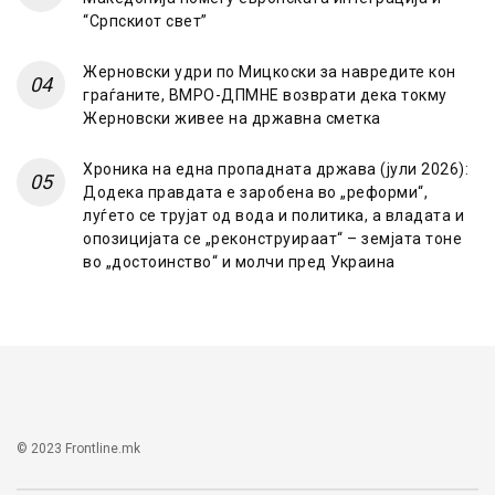
“Српскиот свет”
Жерновски удри по Мицкоски за навредите кон
граѓаните, ВМРО-ДПМНЕ возврати дека токму
Жерновски живее на државна сметка
Хроника на една пропадната држава (јули 2026):
Додека правдата е заробена во „реформи“,
луѓето се трујат од вода и политика, а владата и
опозицијата се „реконструираат“ – земјата тоне
во „достоинство“ и молчи пред Украина
© 2023 Frontline.mk