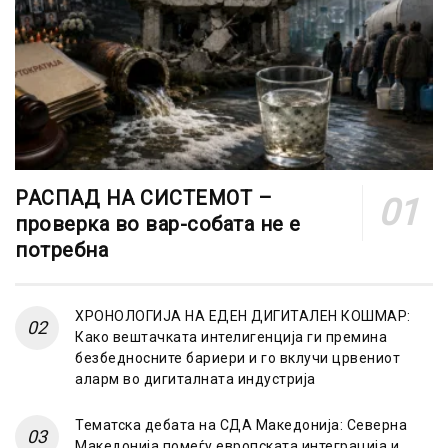
РАСПАД НА СИСТЕМОТ –
проверка во вар-собата не е
потребна
ХРОНОЛОГИЈА НА ЕДЕН ДИГИТАЛЕН КОШМАР:
Како вештачката интелигенција ги премина
безбедносните бариери и го вклучи црвениот
аларм во дигиталната индустрија
Тематска дебата на СДА Македонија: Северна
Македонија помеѓу европската интеграција и