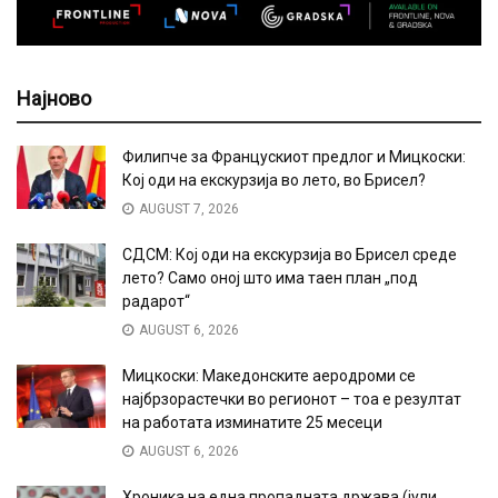
Најново
Филипче за Францускиот предлог и Мицкоски:
Кој оди на екскурзија во лето, во Брисел?
AUGUST 7, 2026
СДСМ: Кој оди на екскурзија во Брисел среде
лето? Само оној што има таен план „под
радарот“
AUGUST 6, 2026
Мицкоски: Македонските аеродроми се
најбрзорастечки во регионот – тоа е резултат
на работата изминатите 25 месеци
AUGUST 6, 2026
Хроника на една пропадната држава (јули