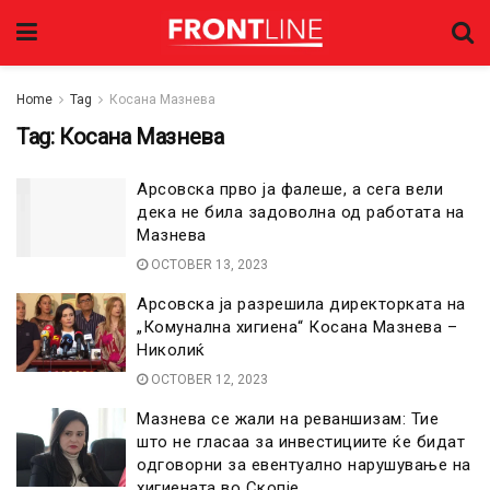
Home
Tag
Косана Мазнева
Tag:
Косана Мазнева
Арсовска прво ја фалеше, а сега вели
дека не била задоволна од работата на
Мазнева
OCTOBER 13, 2023
Арсовска ја разрешила директорката на
„Комунална хигиена“ Косана Мазнева –
Николиќ
OCTOBER 12, 2023
Мазнева се жали на реваншизам: Тие
што не гласаа за инвестициите ќе бидат
одговорни за евентуално нарушување на
хигиената во Скопје