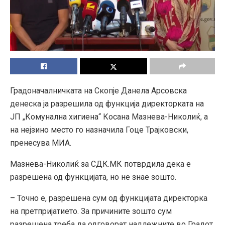
Градоначалничката на Скопје Данела Арсовска
денеска ја разрешила од функција директорката на
ЈП „Комунална хигиена“ Косана Мазнева-Николиќ, а
на нејзино место го назначила Гоце Трајковски,
пренесува МИА.
Мазнева-Николиќ за СДК.МК потврдила дека е
разрешена од функцијата, но не знае зошто.
– Точно е, разрешена сум од функцијата директорка
на претпријатието. За причините зошто сум
разрешена треба да одговорат надлежните во Градот