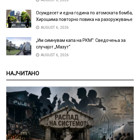
AUGUST 6, 2026
Осумдесет и една година по атомската бомба,
Хирошима повторно повика на разоружување
AUGUST 6, 2026
„Им симнувам капа на РКМ“: Сведочења за
случајот „Мазут“
AUGUST 6, 2026
НАЈЧИТАНО