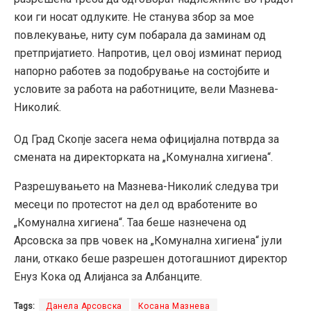
кои ги носат одлуките. Не станува збор за мое
повлекување, ниту сум побарала да заминам од
претпријатието. Напротив, цел овој изминат период
напорно работев за подобрување на состојбите и
условите за работа на работниците, вели Мазнева-
Николиќ.
Од Град Скопје засега нема официјална потврда за
смената на директорката на „Комунална хигиена“.
Разрешувањето на Мазнева-Николиќ следува три
месеци по протестот на дел од вработените во
„Комунална хигиена“. Таа беше назнечена од
Арсовска за прв човек на „Комунална хигиена“ јули
лани, откако беше разрешен дотогашниот директор
Енуз Кока од Алијанса за Албанците.
Tags:
Данела Арсовска
Косана Мазнева