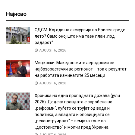
Најново
СДСМ: Кој оди на екскурзија во Брисел среде
лето? Само оној што има таен план „под
радарот“
AUGUST 6, 2026
Мицкоски: Македонските аеродроми се
најбрзорастечки во регионот – тоа е резултат
на работата изминатите 25 месеци
AUGUST 6, 2026
Хроника на една пропадната држава (јули
2026): Додека правдата е заробена во
„реформи“, луѓето се трујат од вода и
политика, а владата и опозицијата се
„реконструираат“ – земјата тоне во
„достоинство“ и молчи пред Украина