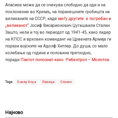
Апасиев може да се очекува слободно да оди и на
поклонение во Кремљ, на поранешните гробишта на
великаните на СССР, каде
меѓу другите е погребан и
„великанот“
Јосиф Висарионович Џугашвили Сталин.
Зашто, нели и тој во периодот од 1941-45, како лидер
на КПСС и врховен командант на Црвената Армија ги
порази војските на Адолф Хитлер. До душа, со мало
колебање од година и половина претходно,
поради
Пактот попознат како Рибентроп – Молотов
.
Tags:
Енвер Хоџа
Левица
Сталин
Најново