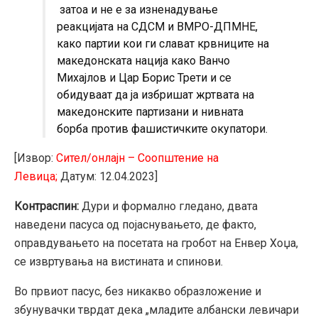
затоа и не е за изненадување
реакцијата на СДСМ и ВМРО-ДПМНЕ,
како партии кои ги слават крвниците на
македонската нација како Ванчо
Михајлов и Цар Борис Трети и се
обидуваат да ја избришат жртвата на
македонските партизани и нивната
борба против фашистичките окупатори.
[Извор:
Сител/онлајн – Соопштение на
Левица;
Датум: 12.04.2023]
Контраспин:
Дури и формално гледано, двата
наведени пасуса од појаснувањето, де факто,
оправдувањето на посетата на гробот на Енвер Хоџа,
се извртувања на вистината и спинови.
Во првиот пасус, без никакво образложение и
збунувачки тврдат дека „младите албански левичари