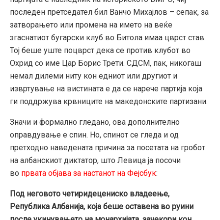
последен претседател бил Ванчо Михајлов – сепак, за
затворањето или промена на името на веќе
згаснатиот бугарски клуб во Битола имаа цврст став.
Тој беше уште поцврст дека се против клубот во
Охрид со име Цар Борис Трети. СДСМ, пак, никогаш
немал дилеми ниту кон едниот или другиот и
извртување на вистината е да се нарече партија која
ги поддржува крвниците на македонските партизани.
Значи и формално гледано, ова дополнително
оправдување е спин. Но, спинот се гледа и од
претходно наведената причина за посетата на гробот
на албанскиот диктатор, што Левица ја посочи
во
првата објава за настанот на Фејсбук
:
Под неговото четиридецениско владеење,
Република Албанија, која беше оставена во руини
после укинувањето на монархијата, зачекори кон