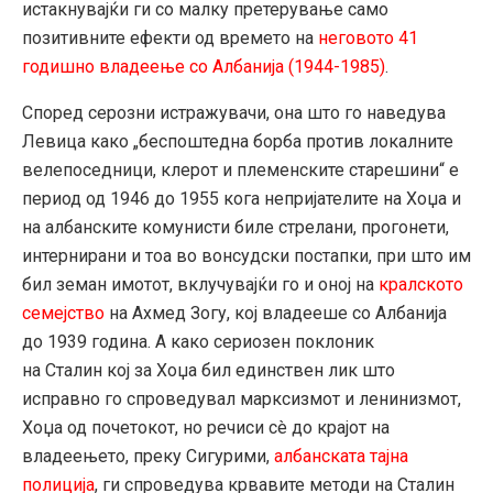
истакнувајќи ги со малку претерување само
позитивните ефекти од времето на
неговото 41
годишно владеење со Албанија (1944-1985)
.
Според серозни истражувачи, она што го наведува
Левица како „беспоштедна борба против локалните
велепоседници, клерот и племенските старешини“ е
период од 1946 до 1955 кога непријателите на Хоџа и
на албанските комунисти биле стрелани, прогонети,
интернирани и тоа во вонсудски постапки, при што им
бил земан имотот, вклучувајќи го и оној на
кралското
семејство
на Ахмед Зогу, кој владееше со Албанија
до 1939 година. А како сериозен поклоник
на Сталин кој за Хоџа бил единствен лик што
исправно го спроведувал марксизмот и ленинизмот,
Хоџа од почетокот, но речиси сè до крајот на
владеењето, преку Сигурими,
албанската тајна
полиција
, ги спроведува крвавите методи на Сталин