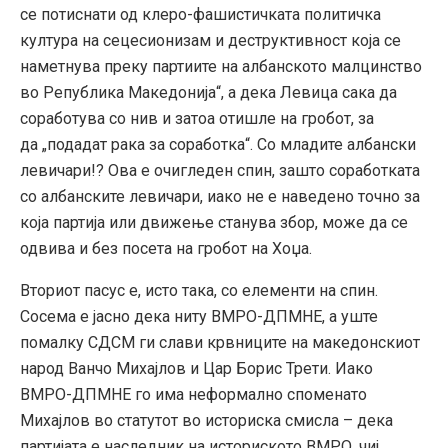
се потиснати од клеро-фашистичката политичка
култура на сецесионизам и деструктивност која се
наметнува преку партиите на албанското малцинство
во Република Македонија“, а дека Левица сака да
соработува со нив и затоа отишле на гробот, за
да „подадат рака за соработка“. Со младите албански
левичари!? Ова е очигледен спин, зашто соработката
со албанските левичари, иако не е наведено точно за
која партија или движење станува збор, може да се
одвива и без посета на гробот на Хоџа.
Вториот пасус е, исто така, со елементи на спин.
Сосема е јасно дека ниту ВМРО-ДПМНЕ, а уште
помалку СДСМ ги слави крвниците на македонскиот
народ Ванчо Михајлов и Цар Борис Трети. Иако
ВМРО-ДПМНЕ го има неформално споменато
Михајлов во статутот во историска смисла – дека
партијата е наследник на историското ВМРО, чиј