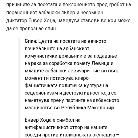
причините за посетата и поклонението пред гробот на
поранешниот албански лидер и несомнен
диктатор Енвер Хоџа, наведува ставови во кои може
да се препознае спин:
Спин:
Целта на посетата на вечното
почивалиште на албанскиот
комунистички државник е за подавање
на рака за соработка помеѓу Левица и
младите албански левичари. Тие во овој
момент ги потиснува клеро-
фашистичката политичка култура на
сецесионизам и деструктивност која се
наметнува преку партиите на албанското
малцинство во Република Македонија.
Енвер Хоџа е симбол на
антифашистичкиот отпор на нашите
соседи против италијанската окупација –