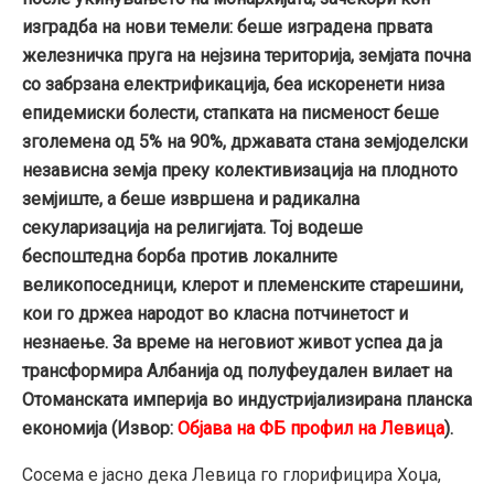
изградба на нови темели: беше изградена првата
железничка пруга на нејзина територија, земјата почна
со забрзана електрификација, беа искоренети низа
епидемиски болести, стапката на писменост беше
зголемена од 5% на 90%, државата стана земјоделски
независна земја преку колективизација на плодното
земјиште, а беше извршена и радикална
секуларизација на религијата. Тој водеше
беспоштедна борба против локалните
великопоседници, клерот и племенските старешини,
кои го држеа народот во класна потчинетост и
незнаење. За време на неговиот живот успеа да ја
трансформира Албанија од полуфеудален вилает на
Отоманската империја во индустријализирана планска
економија (Извор:
Објава на ФБ профил на Левица
).
Сосема е јасно дека Левица го глорифицира Хоџа,