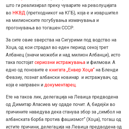
што ги реализирал преку чуварите на револуцијата
во
НКВД
(претходникот на КГБ), која е и извршител
на милионските погубувања измачувања и
прогонувања во тогашен СССР.
За сите овие ѕверства на Сигурими под водство на
Хоџа, од кои страдал во еден период секој трет
Албанец (значи можеби и над милион Албанци), исто
така постојат
сериозни истражувања
и филмови. А
едно од поновите е
книгата „Енвер Хоџа“
на Бленди
Февзиу, познат албански новинар и истражувач, од
која е направен и
документарец
.
Ете на таков лик, делегација на Левица предводена
од Димитар Апасиев му одаде почит. А, бидејќи во
причините наведува дека станува збор за „симбол на
албанската борба против фашизмот“ (Хоџа), тогаш од
истите причини, делегација на Левица предводена од