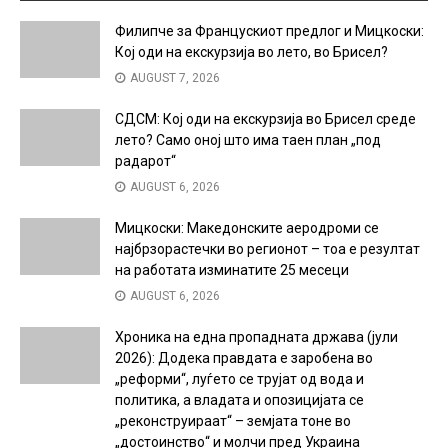
Филипче за Францускиот предлог и Мицкоски:
Кој оди на екскурзија во лето, во Брисел?
AUGUST 7, 2026
СДСМ: Кој оди на екскурзија во Брисел среде
лето? Само оној што има таен план „под
радарот“
AUGUST 6, 2026
Мицкоски: Македонските аеродроми се
најбрзорастечки во регионот – тоа е резултат
на работата изминатите 25 месеци
AUGUST 6, 2026
Хроника на една пропадната држава (јули
2026): Додека правдата е заробена во
„реформи“, луѓето се трујат од вода и
политика, а владата и опозицијата се
„реконструираат“ – земјата тоне во
„достоинство“ и молчи пред Украина