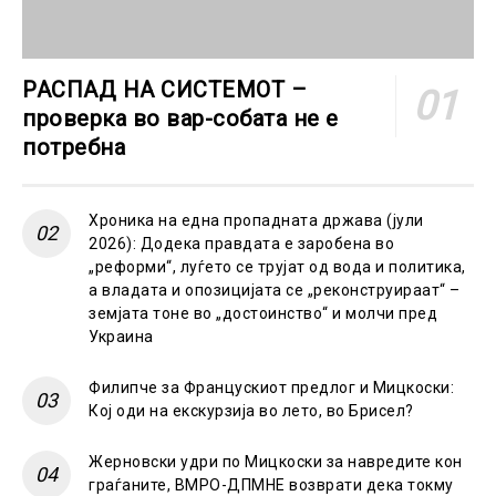
РАСПАД НА СИСТЕМОТ –
проверка во вар-собата не е
потребна
Хроника на една пропадната држава (јули
2026): Додека правдата е заробена во
„реформи“, луѓето се трујат од вода и политика,
а владата и опозицијата се „реконструираат“ –
земјата тоне во „достоинство“ и молчи пред
Украина
Филипче за Францускиот предлог и Мицкоски:
Кој оди на екскурзија во лето, во Брисел?
Жерновски удри по Мицкоски за навредите кон
граѓаните, ВМРО-ДПМНЕ возврати дека токму