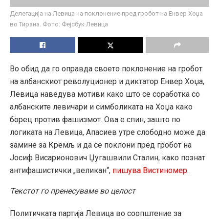
Делегација на Левица на поклонение пред гробот на Енвер Хоџа
во Тирана. Фото: Фејсбук Левица
Во обид да го оправда своето поклонение на гробот
на албанскиот револуционер и диктатор Енвер Хоџа,
Левица наведува мотиви како што се соработка со
албанските левичари и симболиката на Хоџа како
борец против фашизмот. Ова е спин, зашто по
логиката на Левица, Апасиев утре слободно може да
замине за Кремљ и да се поклони пред гробот на
Јосиф Висарионович Џугашвили Сталин, како познат
антифашистички „великан“,
пишува Вистиномер
.
Текстот го пренесуваме во целост
Политичката партија Левица во соопштение за