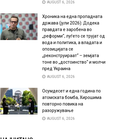
AUGUST 6, 2026
Хроника на една пропадната
држава (јули 2026): Додека
правдата е заробена во
„реформи“, луѓето се трујат од
вода и политика, а владата и
опозицијата се
„реконструираат“ – земјата
тоне во „достоинство“ и молчи
пред Украина
AUGUST 6, 2026
Осумдесет и една година по
атомската бомба, Хирошима
повторно повика на
разоружување
AUGUST 6, 2026