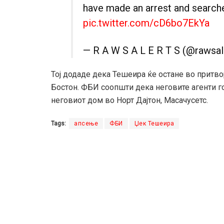
have made an arrest and search
pic.twitter.com/cD6bo7EkYa
— R A W S A L E R T S (@rawsal
Тој додаде дека Тешеира ќе остане во притво
Бостон. ФБИ соопшти дека неговите агенти го
неговиот дом во Норт Дајтон, Масачусетс.
Tags:
апсење
ФБИ
Џек Тешеира