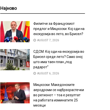
Најново
Филипче за Францускиот
предлог и Мицкоски: Кој оди на
екскурзија во лето, во Брисел?
AUGUST 7, 2026
СДСМ: Кој оди на екскурзија во
Брисел среде лето? Само оној
што има таен план „под
радарот“
AUGUST 6, 2026
Мицкоски: Македонските
аеродроми се најбрзорастечки
во регионот – тоа е резултат
на работата изминатите 25
месеци