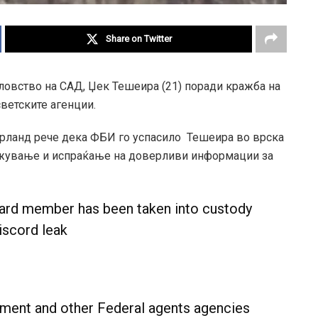
Share on Twitter
ловство на САД, Џек Тешеира (21) поради кражба на
ветските агенции.
рланд рече дека ФБИ го успасило Тешеира во врска
држување и испраќање на доверливи информации за
Guard member has been taken into custody
iscord leak
ent and other Federal agents agencies