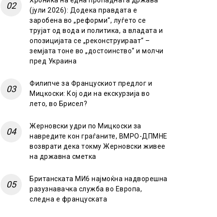
Хроника на една пропадната држава
(јули 2026): Додека правдата е
заробена во „реформи“, луѓето се
трујат од вода и политика, а владата и
опозицијата се „реконструираат“ –
земјата тоне во „достоинство“ и молчи
пред Украина
Филипче за Францускиот предлог и
Мицкоски: Кој оди на екскурзија во
лето, во Брисел?
Жерновски удри по Мицкоски за
навредите кон граѓаните, ВМРО-ДПМНЕ
возврати дека токму Жерновски живее
на државна сметка
Британската МИ6 најмоќна надворешна
разузнавачка служба во Европа,
следна е француската