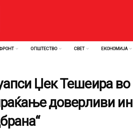
ФРОНТ
ОПШТЕСТВО
СВЕТ
ЕКОНОМИЈА
уапси Џек Тешеира во 
спраќање доверливи и
брана“