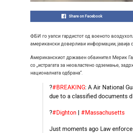
Share on Facebook
ФБИ го уапси гардистот од военото воздухоп
американски доверливи информации, јавија с
Американскиот државен обвинител Мерик Га
со „истрагата за неовластено одземање, за
националната одбрана“.
?
#BREAKING
: A Air National 
due to a classified documents d
?
#Dighton
|
#Massachusetts
Just moments ago Law enforcem