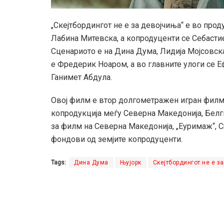
„Скејтбордингот не е за девојчиња“ е во прод
Лабина Митевска, а копродуценти се Себасти
Сценариото е на Дина Дума, Лидија Мојсовска
е Фредерик Ноаром, а во главните улоги се 
Ганимет Абдула.
Овој филм е втор долгомeтражен игран филм 
копродукција меѓу Северна Македонија, Белгиј
за филм на Северна Македонија, „Еуримаж“, C
фондови од земјите копродуценти.
Tags:
Дина Дума
Њујорк
Скејтбордингот не е з