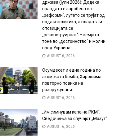
држава (јули 2026): Додека
правдата е заробена во
„реформи“, луѓето се трујат од
вода и политика, а владата и
опозицијата се
„реконструираат“ – земјата
тоне во „достоинство“ и молчи
пред Украина
AUGUST 6, 2026
Осумдесет и една година по
атомската бомба, Хирошима
повторно повика на
разоружување
AUGUST 6, 2026
„Им симнувам капа на РКМ“:
Сведочења за случајот „Мазут“
AUGUST 6, 2026