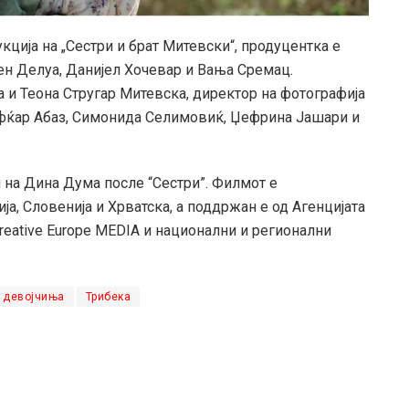
укција на „Сестри и брат Митевски“, продуцентка е
ен Делуа, Данијел Хочевар и Вања Сремац.
 и Теона Стругар Митевска, директор на фотографија
Ефќар Абаз, Симонида Селимовиќ, Џефрина Јашари и
на Дина Дума после “Сестри”. Филмот е
а, Словенија и Хрватска, а поддржан е од Агенцијата
reative Europe MEDIA и национални и регионални
а девојчиња
Трибека