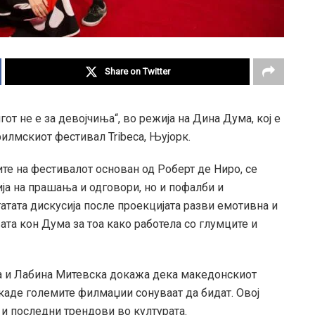
Share on Twitter
от не е за девојчиња“, во режија на Дина Дума, кој е
илмскиот фестивал Tribeca, Њујорк.
е на фестивалот основан од Роберт де Ниро, се
ја на прашања и одговори, но и пофалби и
тата дискусија после проекцијата разви емотивна и
та кон Дума за тоа како работела со глумците и
а и Лабина Митевска докажа дека македонскиот
аде големите филмаџии сонуваат да бидат. Овој
 и последни трендови во културата.