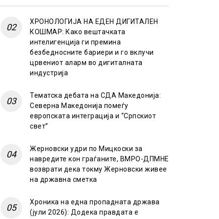
ХРОНОЛОГИЈА НА ЕДЕН ДИГИТАЛЕН
КОШМАР: Како вештачката
интелигенција ги премина
безбедносните бариери и го вклучи
црвениот аларм во дигиталната
индустрија
Тематска дебата на СДА Македонија:
Северна Македонија помеѓу
европската интеграција и “Српскиот
свет”
Жерновски удри по Мицкоски за
навредите кон граѓаните, ВМРО-ДПМНЕ
возврати дека токму Жерновски живее
на државна сметка
Хроника на една пропадната држава
(јули 2026): Додека правдата е