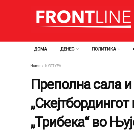
ДОМА
ДЕНЕС
ПОЛИТИКА
Home
КУЛТУРА
Преполна сала и
„Скејтбордингот 
„Трибека“ во Њуј