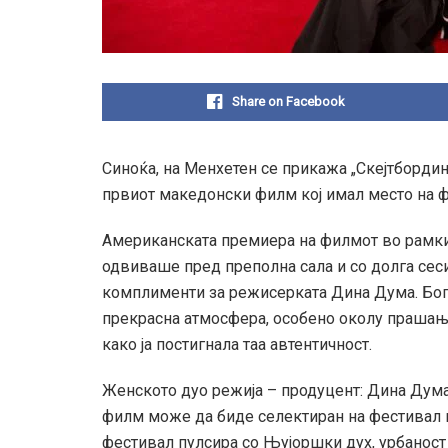
Share on Facebook
Синоќа, на Менхетен се прикажа „Скејтбординг
првиот македонски филм кој имал место на ф
Американската премиера на филмот во рамкит
одвиваше пред преполна сала и со долга сеси
комплименти за режисерката Дина Дума. Бога
прекрасна атмосфера, особено околу прашања
како ја постигнала таа автентичност.
Женското дуо режија – продуцент: Дина Дум
филм може да биде селектиран на фестивал к
фестивал пулсира со Њујоршки дух, урбаност