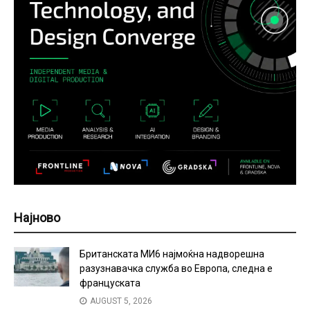
Најново
Британската МИ6 најмоќна надворешна
разузнавачка служба во Европа, следна е
француската
AUGUST 5, 2026