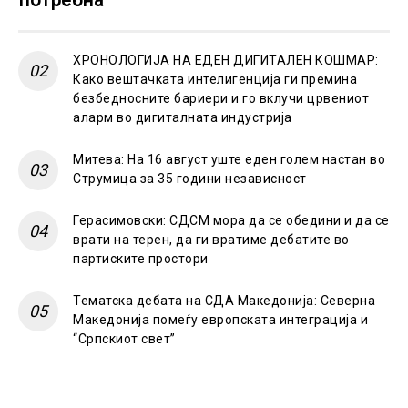
ХРОНОЛОГИЈА НА ЕДЕН ДИГИТАЛЕН КОШМАР:
Како вештачката интелигенција ги премина
безбедносните бариери и го вклучи црвениот
аларм во дигиталната индустрија
Митева: На 16 август уште еден голем настан во
Струмица за 35 години независност
Герасимовски: СДСМ мора да се обедини и да се
врати на терен, да ги вратиме дебатите во
партиските простори
Тематска дебата на СДА Македонија: Северна
Македонија помеѓу европската интеграција и
“Српскиот свет”