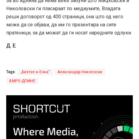
За во иднина да нема веќе забуни што Мицковски и
Николовски ги пласираат по медиумите, Владата
реши договорот од 400 страници, она што од него
може да се објави, да им го презентира на сите
пратеници, за да можат да ги носат наредните одлуки.
Д. Е.
Tags:
„Бехтел и Енка“
Александар Николоски
ВМРО-ДПМНЕ