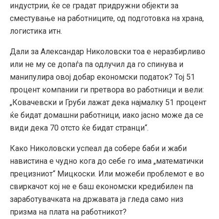
индустрии, ќе се градат придружни објекти за
сместување на работниците, од подготовка на храна,
логистика итн.
Дали за Александар Николовски тоа е неразбирливо
или не му се допаѓа па одлучил да го спинува и
манипулира овој добар економски податок? Тој 51
процент компании ги претвора во работници и вели:
„Ковачевски и Груби лажат дека најмалку 51 процент
ќе бидат домашни работници, иако јасно може да се
види дека 70 отсто ќе бидат странци“.
Како Николовски успеал да собере баби и жаби
навистина е чудно кога до себе го има „математички
прецизниот“ Мицкоски. Или можеби проблемот е во
свиркачот кој не е баш економски кредибилен па
заработувачката на државата ја гледа само низ
призма на плата на работникот?