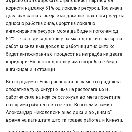
3), јасно стои обврската, стратешкиот партнер да
користи најмалку 51% од локални ресурси. Тоа значи
дека ако нашата земја има доволно локални ресурси,
односно работна сила, бројот на локално
ангажираните ресурси може да биде и поголем од
51%.Секако дека доколку на македонскиот пазар на
работна сила има доволно работници тие сите ќе
бидат ангажирани во процесот на изградба на двата
коридори. Но зошто доколку има потреба не бидат
ангажирани и странци.
Конзорциумот Енка располага не само со градежна
оператива туку сигурно има на располагање и
работна сила на која се ослонува во мега проектите
на кој има работено во светот. Впрочем и самиот
Александар Николовски знае дека и во „нивно“
време на патиштата што ги градеа работеа и Кинези.