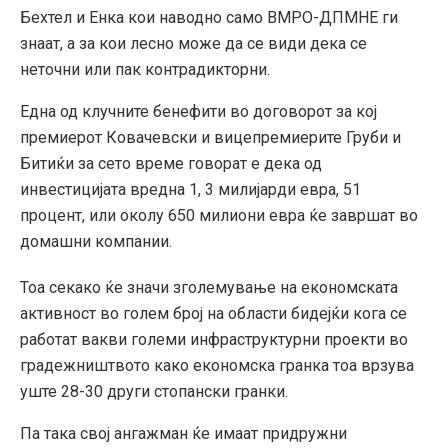
Бехтел и Енка кои наводно само ВМРО-ДПМНЕ ги
знаат, а за кои лесно може да се види дека се
неточни или пак контрадикторни.
Една од клучните бенефити во договорот за кој
премиерот Ковачевски и вицепремиерите Груби и
Битиќи за сето време говорат е дека од
инвестицијата вредна 1, 3 милијарди евра, 51
процент, или околу 650 милиони евра ќе завршат во
домашни компании.
Тоа секако ќе значи зголемување на економската
активност во голем број на области бидејќи кога се
работат вакви големи инфраструктурни проекти во
градежништвото како економска гранка тоа врзува
уште 28-30 други стопански гранки.
Па така свој ангажман ќе имаат придружни