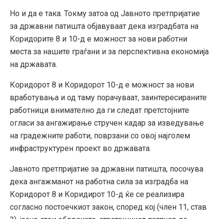
Но и да е така. Токму затоа од Јавното претпријатие
за државни патишта објавуваат дека изградбата на
Коридорите 8 и 10-д е можност за нови работни
места за нашите граѓани и за перспективна економија
на државата.
Коридорот 8 и Коридорот 10-д е можност за нови
вработувања и од таму порачуваат, заинтересираните
работници внимателно да ги следат претстојните
огласи за ангажирање стручен кадар за изведување
на градежните работи, поврзани со овој најголем
инфраструктурен проект во државата.
Јавното претпријатие за државни патишта, посочува
дека ангажманот на работна сила за изградба на
Коридорот 8 и Коридирот 10-д ќе се реализира
согласно постоечкиот закон, според кој (член 11, став