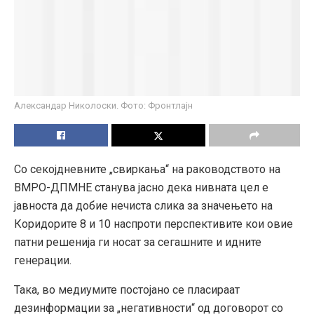
Александар Николоски. Фото: Фронтлајн
Со секојдневните „свиркања“ на раководството на
ВМРО-ДПМНЕ станува јасно дека нивната цел е
јавноста да добие нечиста слика за значењето на
Коридорите 8 и 10 наспроти перспективите кои овие
патни решенија ги носат за сегашните и идните
генерации.
Така, во медиумите постојано се пласираат
дезинформации за „негативности“ од договорот со