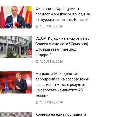
Филипче за Францускиот
предлог и Мицкоски: Кој оди на
екскурзија во лето, во Брисел?
AUGUST 7, 2026
СДСМ: Кој оди на екскурзија во
Брисел среде лето? Само оној
што има таен план „под
радарот“
AUGUST 6, 2026
Мицкоски: Македонските
аеродроми се најбрзорастечки
во регионот – тоа е резултат
на работата изминатите 25
месеци
AUGUST 6, 2026
Хроника на една пропадната