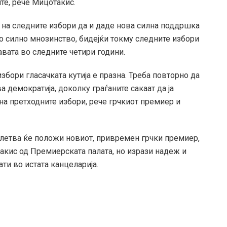
те, рече Мицотакис.
 на следните избори да и даде нова силна поддршка
о силно мнозинство, бидејќи токму следните избори
авата во следните четири години.
збори гласачката кутија е празна. Треба повторно да
 демократија, доколку граѓаните сакаат да ја
на претходните избори, рече грчкиот премиер и
клетва ќе положи новиот, привремен грчки премиер,
акис од Премиерската палата, но изрази надеж и
ати во истата канцеларија.