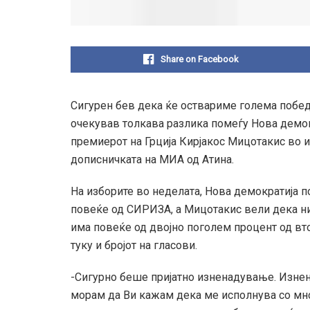
Share on Facebook
Сигурен бев дека ќе оствариме голема победа
очекував толкава разлика помеѓу Нова демок
премиерот на Грција Кирјакос Мицотакис во ин
дописничката на МИА од Атина.
На изборите во неделата, Нова демократија по
повеќе од СИРИЗА, а Мицотакис вели дека ни
има повеќе од двојно поголем процент од вто
туку и бројот на гласови.
-Сигурно беше пријатно изненадување. Изнен
морам да Ви кажам дека ме исполнува со мног