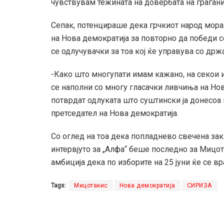
чувствувам тежината на довербата на граѓани
Сепак, потенцираше дека грчкиот народ мора
на Нова демократија за повторно да победи с
се одлучувачки за тоа кој ќе управува со држ
-Како што многупати имам кажано, на секои и
се наполни со многу гласачки ливчиња на Нова
потврдат одлуката што суштински ја донесоа 
претседател на Нова демократија.
Со оглед на тоа дека попладнево свечена за
интервјуто за „Алфа“ беше последно за Мицот
амбиција дека по изборите на 25 јуни ќе се вр
Tags:
Мицотакис
Нова демократија
СИРИЗА