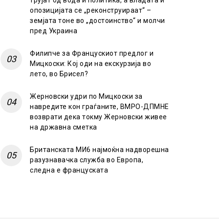
трујат од вода и политика, а владата и
опозицијата се „реконструираат“ –
земјата тоне во „достоинство“ и молчи
пред Украина
Филипче за Францускиот предлог и
Мицкоски: Кој оди на екскурзија во
лето, во Брисел?
Жерновски удри по Мицкоски за
навредите кон граѓаните, ВМРО-ДПМНЕ
возврати дека токму Жерновски живее
на државна сметка
Британската МИ6 најмоќна надворешна
разузнавачка служба во Европа,
следна е француската