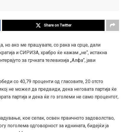
Share on Twitter
, но ако ме прашувате, со рака на срце, дали
ратија и СИРИЗА, храбро ќе кажам „не“, истакна
тервјуто за грчката телевизија „Алфа“, јави
беди со 40,79 проценти од гласовите, 20 отсто
кој не можел да предвиди, дека неговата партија ќе
рата партија и дека ќе го зголеми не само процентот,
адување, кое сепак, освен првичното задоволство,
у поголема одговорност за иднината, бидејќи ја