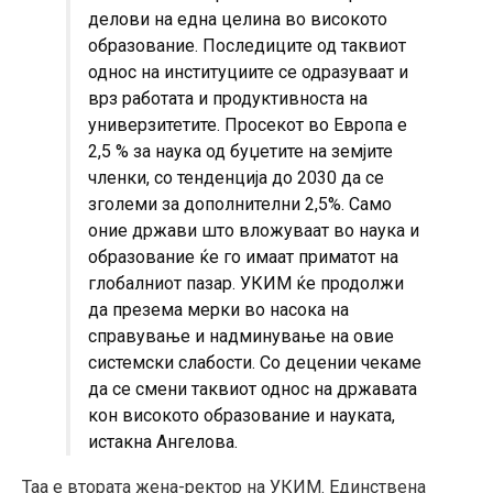
делови на една целина во високото
образование. Последиците од таквиот
однос на институциите се одразуваат и
врз работата и продуктивноста на
универзитетите. Просекот во Европа е
2,5 % за наука од буџетите на земјите
членки, со тенденција до 2030 да се
зголеми за дополнителни 2,5%. Само
оние држави што вложуваат во наука и
образование ќе го имаат приматот на
глобалниот пазар. УКИМ ќе продолжи
да презема мерки во насока на
справување и надминување на овие
системски слабости. Со децении чекаме
да се смени таквиот однос на државата
кон високото образование и науката,
истакна Ангелова.
Таа е втората жена-ректор на УКИМ. Единствена