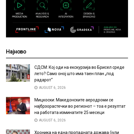
Најново
СДСМ: Кој оди на екскурзија во Брисел среде
лето? Само оној што има таен план „под
радарот“
AUGUST 6, 2026
Мицкоски: Македонските аеродроми се
најбрзорастечки во регионот – тоа е резултат
на работата изминатите 25 месеци
AUGUST 6, 2026
Хроника на една пропадната држава (јули