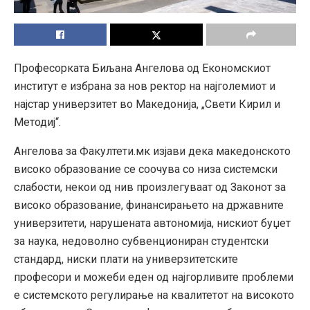
Професорката Биљана Ангелова од Економскиот
институт е избрана за нов ректор на најголемиот и
најстар универзитет во Македонија, „Свети Кирил и
Методиј“.
Ангелова за Факултети.мк изјави дека македонското
високо образование се соочува со низа системски
слабости, некои од нив произлегуваат од Законот за
високо образование, финансирањето на државните
универзитети, нарушената автономија, нискиот буџет
за наука, недоволно субвенциониран студентски
стандард, ниски плати на универзитетските
професори и можеби еден од најгорливите проблеми
е системското регулирање на квалитетот на високото