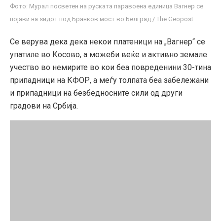
Фото: Мурал посветен на руската паравоена единица Вагнер се
појави на ѕидот под Бранков мост во Белград / The Geopost
Се верува дека дека некои платеници на „Вагнер“ се
упатиле во Косово, а можеби веќе и активно земале
учество во немирите во кои беа повреденини 30-тина
припадници на КФОР, а меѓу толпата беа забележани
и припадници на безбедносните сили од други
градови на Србија.