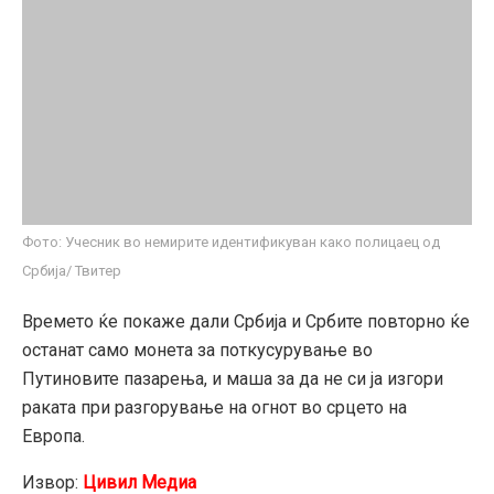
Фото: Учесник во немирите идентификуван како полицаец од
Србија/ Твитер
Времето ќе покаже дали Србија и Србите повторно ќе
останат само монета за поткусурување во
Путиновите пазарења, и маша за да не си ја изгори
раката при разгорување на огнот во срцето на
Европа.
Извор:
Цивил Медиа