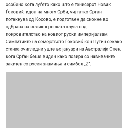
особено кога луѓето како што е тенисерот Новак
Ѓоковиќ, идол на многу Срби, чиј татко Срѓан
потекнува од Косово, е подготвен да скокне во
одбрана на великосрпската кауза под
покровителство на новиот руски империјалзам.
Симпатиите на семејството Ѓоковиќ кон Путин секако
станаа очигледни уште во јануари на Австралија Опен,
кога Срѓан беше виден како позира со навивачите
закитен со руски знамиња и симбол „Z“.