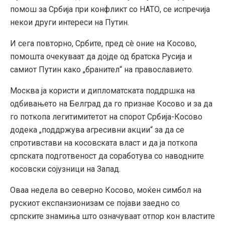
помош за Србија при конфликт со НАТО, се испречија
некои други интереси на Путин.
И сега повторно, Србите, пред сè оние на Косово,
помошта очекуваат да дојде од братска Русија и
самиот Путин како „бранител“ на православието.
Москва ја користи и дипломатската поддршка на
одбивањето на Белград да го признае Косово и за да
го поткопа легитимитетот на спорот Србија-Косово
додека „поддржува агресивни акции“ за да се
спротивстави на косовската власт и да ја поткопа
српската подготвеност да соработува со наводните
косовски сојузници на Запад.
Оваа недела во северно Косово, моќен симбол на
рускиот експанзионизам се појави заедно со
српските знамиња што означуваат отпор кон властите