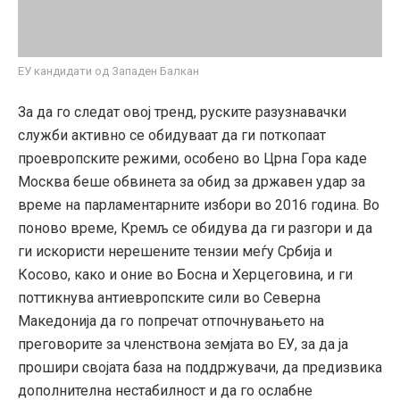
ЕУ кандидати од Западен Балкан
За да го следат овој тренд, руските разузнавачки
служби активно се обидуваат да ги поткопаат
проевропските режими, особено во Црна Гора каде
Москва беше обвинета за обид за државен удар за
време на парламентарните избори во 2016 година. Во
поново време, Кремљ се обидува да ги разгори и да
ги искористи нерешените тензии меѓу Србија и
Косово, како и оние во Босна и Херцеговина, и ги
поттикнува антиевропските сили во Северна
Македонија да го попречат отпочнувањето на
преговорите за членствона земјата во ЕУ, за да ја
прошири својата база на поддржувачи, да предизвика
дополнителна нестабилност и да го ослабне