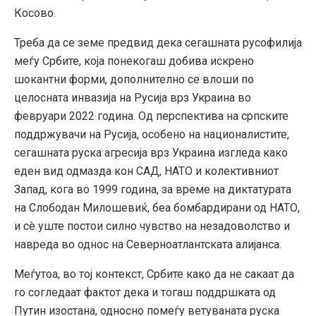
Косово.
Треба да се земе предвид дека сегашната русофилија
меѓу Србите, која понекогаш добива искрено
шокантни форми, дополнително се влоши по
целосната инвазија на Русија врз Украина во
февруари 2022 година. Од перспектива на српските
поддржувачи на Русија, особено на националистите,
сегашната руска агресија врз Украина изгледа како
еден вид одмазда кон САД, НАТО и колективниот
Запад, кога во 1999 година, за време на диктатурата
на Слободан Милошевиќ, беа бомбардирани од НАТО,
и сè уште постои силно чувство на незадоволство и
навреда во однос на Северноатлантската алијанса.
Меѓутоа, во тој контекст, Србите како да не сакаат да
го согледаат фактот дека и тогаш поддршката од
Путин изостана, односно помеѓу ветуваната руска