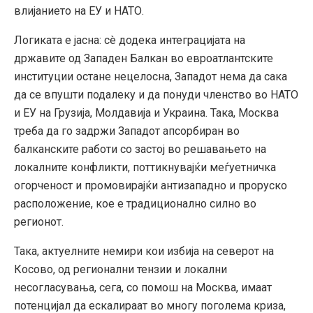
влијанието на ЕУ и НАТО.
Логиката е јасна: сè додека интеграцијата на
државите од Западен Балкан во евроатлантските
институции остане нецелосна, Западот нема да сака
да се впушти подалеку и да понуди членство во НАТО
и ЕУ на Грузија, Молдавија и Украина. Така, Москва
треба да го задржи Западот апсорбиран во
балканските работи со застој во решавањето на
локалните конфликти, поттикнувајќи меѓуетничка
огорченост и промовирајќи антизападно и проруско
расположение, кое е традиционално силно во
регионот.
Така, актуелните немири кои избија на северот на
Косово, од регионални тензии и локални
несогласувања, сега, со помош на Москва, имаат
потенцијал да ескалираат во многу поголема криза,