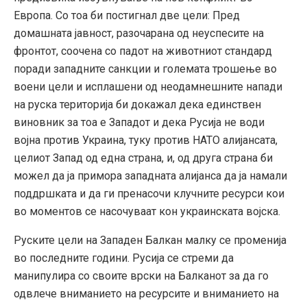
Европа. Со тоа би постигнал две цели: Пред
домашната јавност, разочарана од неуспесите на
фронтот, соочена со падот на животниот стандард
поради западните санкции и големата трошење во
воени цели и исплашени од неодамнешните напади
на руска територија би докажал дека единствен
виновник за тоа е Западот и дека Русија не води
војна против Украина, туку против НАТО алијансата,
целиот Запад од една страна, и, од друга страна би
можел да ја примора западната алијанса да ја намали
поддршката и да ги пренасочи клучните ресурси кои
во моментов се насочуваат кон украинската војска.
Руските цели на Западен Балкан малку се променија
во последните години. Русија се стреми да
манипулира со своите врски на Балканот за да го
одвлече вниманието на ресурсите и вниманието на