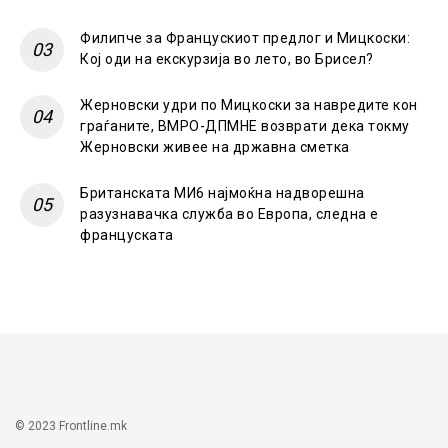
Филипче за Францускиот предлог и Мицкоски:
Кој оди на екскурзија во лето, во Брисел?
Жерновски удри по Мицкоски за навредите кон
граѓаните, ВМРО-ДПМНЕ возврати дека токму
Жерновски живее на државна сметка
Британската МИ6 најмоќна надворешна
разузнавачка служба во Европа, следна е
француската
© 2023 Frontline.mk