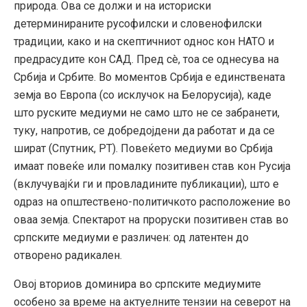
природа. Ова се должи и на историски
детерминираните русофилски и словенофилски
традиции, како и на скептичниот однос кон НАТО и
предрасудите кон САД. Пред сè, тоа се однесува на
Србија и Србите. Во моментов Србија е единствената
земја во Европа (со исклучок на Белорусија), каде
што руските медиуми не само што не се забранети,
туку, напротив, се добредојдени да работат и да се
шират (Спутник, РТ). Повеќето медиуми во Србија
имаат повеќе или помалку позитивен став кон Русија
(вклучувајќи ги и провладините публикации), што е
одраз на општествено-политичкото расположение во
оваа земја. Спектарот на проруски позитивен став во
српските медиуми е различен: од латентен до
отворено радикален.
Овој вториов доминира во српските медиумите
особено за време на актуелните тензии на северот на