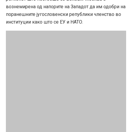
вознемирена од напорите на Западот да им одобри на
поранешните југословенски републики членство во
институции како што се ЕУ и НАТО.