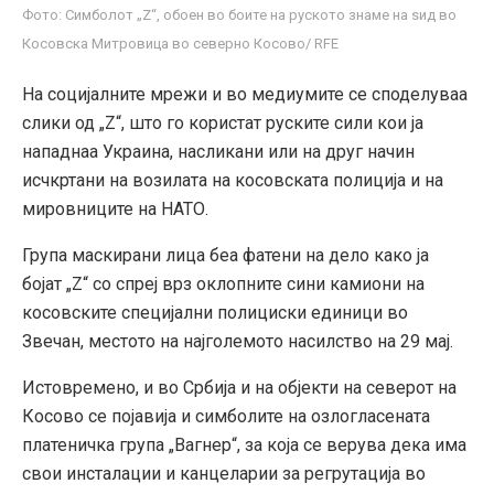
Фото: Симболот „Z“, обоен во боите на руското знаме на ѕид во
Косовска Митровица во северно Косово/ RFE
На социјалните мрежи и во медиумите се споделуваа
слики од „Z“, што го користат руските сили кои ја
нападнаа Украина, насликани или на друг начин
исчкртани на возилата на косовската полиција и на
мировниците на НАТО.
Група маскирани лица беа фатени на дело како ја
бојат „Z“ со спреј врз оклопните сини камиони на
косовските специјални полициски единици во
Звечан, местото на најголемото насилство на 29 мај.
Истовремено, и во Србија и на објекти на северот на
Косово се појавија и симболите на озлогласената
платеничка група „Вагнер“, за која се верува дека има
свои инсталации и канцеларии за регрутација во