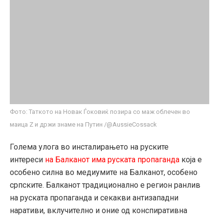
Фото: Таткото на Новак Ѓоковиќ позира со маж облечен во
маица Z и држи знаме на Путин /@AussieCossack
Голема улога во инсталирањето на руските
интереси
на Балканот има руската пропаганда
која е
особено силна во медиумите на Балканот, особено
српските. Балканот традиционално е регион ранлив
на руската пропаганда и секакви антизападни
наративи, вклучително и оние од конспиративна