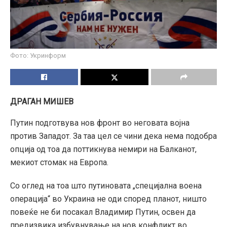
Фото: Укринформ
ДРАГАН МИШЕВ
Путин подготвува нов фронт во неговата војна
против Западот. За таа цел се чини дека нема подобра
опција од тоа да поттикнува немири на Балканот,
мекиот стомак на Европа.
Со оглед на тоа што путиновата „специјална воена
операција“ во Украина не оди според планот, ништо
повеќе не би посакал Владимир Путин, освен да
предизвика избувнување на нов конфликт во