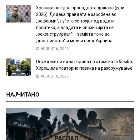
Хроника на една пропадната држава (јули
2026): Додека правдата е заробена во
„реформи“, луѓето се трујат од вода и
политика, а владата и опозицијата се
„реконструираат“ – земјата тоне во
„достоинство“ и молчи пред Украина
AUGUST 6, 2026
Осумдесет и една година по атомската бомба,
Хирошима повторно повика на разоружување
AUGUST 6, 2026
НАЈЧИТАНО