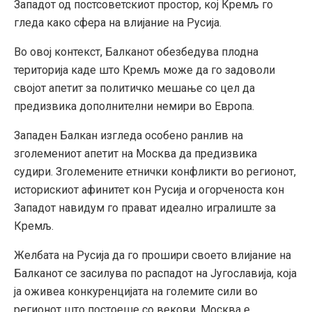
Западот од постсоветскиот простор, кој Кремљ го
гледа како сфера на влијание на Русија.
Во овој контекст, Балканот обезбедува плодна
територија каде што Кремљ може да го задоволи
својот апетит за политичко мешање со цел да
предизвика дополнителни немири во Европа.
Западен Балкан изгледа особено ранлив на
зголемениот апетит на Москва да предизвика
судири. Зголемените етнички конфликти во регионот,
историскиот афинитет кон Русија и огорченоста кон
Западот навидум го прават идеално игралиште за
Кремљ.
Желбата на Русија да го прошири своето влијание на
Балканот се засилува по распадот на Југославија, која
ја оживеа конкуренцијата на големите сили во
регионот што постоеше со векови. Москва е